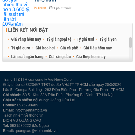
TÀI CHÍNH
-
1 phút trước
LIÊN KẾT NỔI BẬT
Giá vàng hôm nay
Tỷ giá ngoại tệ
Tỷ giá usd
Tỷ giá yen
Tỷ giá euro
Giá heo hơi
Giá cà phê
Giá tiêu hôm nay
Lãi suất ngân hàng
Giá xăng dầu
Giá thép hôm nay
Giá sầu riêng
Giá thịt heo
Giá gạo
Giá cao su
Best Retail Brokers
Diễn đàn đầu tư Việt Nam 2026
Trang TTĐTTH của công ty VietNewsCorp
Giấy phép số 3323/GP-TTĐT do Sở VH&TT TP.HCM cấp ngày 20/3/2026
Lầu 5 - Compa Building - 293 Điện Biên Phủ - Phường Gia Định - TP.HCM
Chi nhánh:
Số 5 - Khu 38A Trần Phú - Phường Ba Đình - TP. Hà Nội
Chịu trách nhiệm nội dung:
Hoàng Hữu Lợi
Hotline:
0975798489
Email:
info@vietnambiz.vn
Trách nhiệm về thông tin
DỊCH VỤ QUẢNG CÁO
Tel:
0931589222 (Ms Ngọc)
Email:
quangcao@vietnambiz.vn