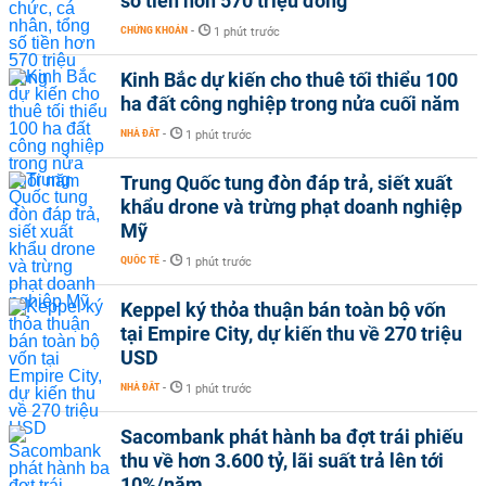
số tiền hơn 570 triệu đồng
CHỨNG KHOÁN
-
1 phút trước
Kinh Bắc dự kiến cho thuê tối thiểu 100
ha đất công nghiệp trong nửa cuối năm
NHÀ ĐẤT
-
1 phút trước
Trung Quốc tung đòn đáp trả, siết xuất
khẩu drone và trừng phạt doanh nghiệp
Mỹ
QUỐC TẾ
-
1 phút trước
Keppel ký thỏa thuận bán toàn bộ vốn
tại Empire City, dự kiến thu về 270 triệu
USD
NHÀ ĐẤT
-
1 phút trước
Sacombank phát hành ba đợt trái phiếu
thu về hơn 3.600 tỷ, lãi suất trả lên tới
10%/năm