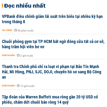
Đọc nhiều nhất
VPBank điều chỉnh giảm lãi suất trên biểu tại nhiều kỳ hạn
trong tháng 8
TÀI CHÍNH
-
45 phút trước
Chuỗi phòng gym tại TP HCM bất ngờ đóng cửa tất cả cơ sở,
hàng trăm hội viên bơ vơ
KINH DOANH
-
2 giờ trước
Thanh tra Chính phủ chỉ ra loạt vi phạm tại Bảo Tín Mạnh
Hải, Mi Hồng, PNJ, SJC, DOJI, chuyển hồ sơ sang Bộ Công
an
KINH DOANH
-
13 giờ trước
Tập đoàn của Warren Buffett mua ròng gần 20 tỷ USD cổ
phiếu, chấm dứt chuỗi bán ròng 14 quý