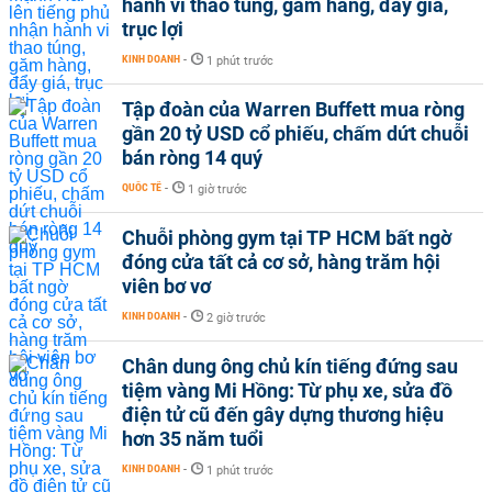
hành vi thao túng, găm hàng, đẩy giá,
trục lợi
KINH DOANH
-
1 phút trước
Tập đoàn của Warren Buffett mua ròng
gần 20 tỷ USD cổ phiếu, chấm dứt chuỗi
bán ròng 14 quý
QUỐC TẾ
-
1 giờ trước
Chuỗi phòng gym tại TP HCM bất ngờ
đóng cửa tất cả cơ sở, hàng trăm hội
viên bơ vơ
KINH DOANH
-
2 giờ trước
Chân dung ông chủ kín tiếng đứng sau
tiệm vàng Mi Hồng: Từ phụ xe, sửa đồ
điện tử cũ đến gây dựng thương hiệu
hơn 35 năm tuổi
KINH DOANH
-
1 phút trước