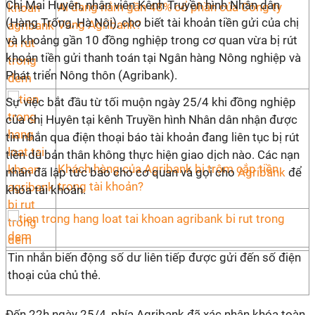
Chị Mai Huyên, nhân viên Kênh Truyền hình Nhân dân
Ai đang nắm gần 48% cổ phần của Công ty
(Hàng Trống, Hà Nội), cho biết tài khoản tiền gửi của chị
Vàng Agribank?
và khoảng gần 10 đồng nghiệp trong cơ quan vừa bị rút
khoản tiền gửi thanh toán tại Ngân hàng Nông nghiệp và
Phát triển Nông thôn (Agribank).
Sự việc bắt đầu từ tối muộn ngày 25/4 khi đồng nghiệp
của chị Huyên tại kênh Truyền hình Nhân dân nhận được
tin nhắn qua điện thoại báo tài khoản đang liên tục bị rút
tiền dù bản thân không thực hiện giao dịch nào. Các nạn
Khách hàng của Agribank bị trộm cắp tiền
nhân đã lập tức báo cho cơ quan và gọi cho
Agribank
để
trong tài khoản?
khóa tài khoản.
Tin nhắn biến động số dư liên tiếp được gửi đến số điện
thoại của chủ thẻ.
Đến 22h ngày 25/4, phía Agribank đã xác nhận khóa toàn