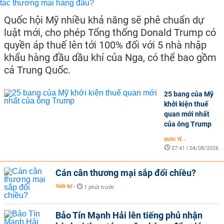
Quốc hội Mỹ nhiều khả năng sẽ phê chuẩn dự
luật mới, cho phép Tổng thống Donald Trump có
quyền áp thuế lên tới 100% đối với 5 nhà nhập
khẩu hàng đầu dầu khí của Nga, có thể bao gồm
cả Trung Quốc.
25 bang của Mỹ
khởi kiện thuế
quan mới nhất
của ông Trump
QUỐC TẾ
-
07:41 | 04/08/2026
Cán cân thương mại sắp đổi chiều?
THỜI SỰ
-
1 phút trước
Bảo Tín Mạnh Hải lên tiếng phủ nhận