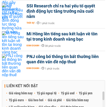
SSI Research chỉ ra hai yếu tố quyết
định động lực tăng trưởng nửa cuối
năm
THỜI SỰ
-
1 phút trước
Mi Hồng lên tiếng sau kết luận về tồn
tại trong kinh doanh vàng bạc
KINH DOANH
-
38 phút trước
PNJ công bố thông tin bất thường liên
quan đến vấn đề nộp thuế
KINH DOANH
-
1 phút trước
LIÊN KẾT NỔI BẬT
Giá vàng hôm nay
Tỷ giá ngoại tệ
Tỷ giá usd
Tỷ giá yen
Tỷ giá euro
Giá heo hơi
Giá cà phê
Giá tiêu hôm nay