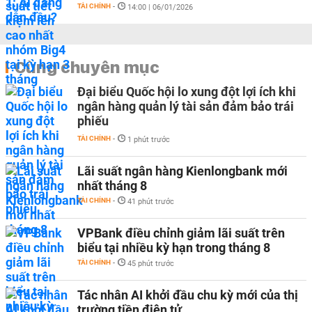
TÀI CHÍNH
-
14:00 | 06/01/2026
Cùng chuyên mục
Đại biểu Quốc hội lo xung đột lợi ích khi
ngân hàng quản lý tài sản đảm bảo trái
phiếu
TÀI CHÍNH
-
1 phút trước
Lãi suất ngân hàng Kienlongbank mới
nhất tháng 8
TÀI CHÍNH
-
41 phút trước
VPBank điều chỉnh giảm lãi suất trên
biểu tại nhiều kỳ hạn trong tháng 8
TÀI CHÍNH
-
45 phút trước
Tác nhân AI khởi đầu chu kỳ mới của thị
trường tiền điện tử