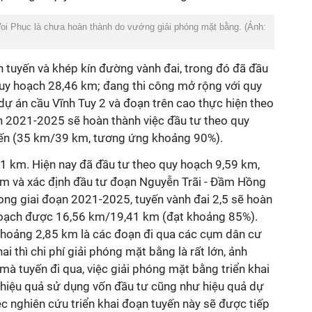
oi Phục là chưa hoàn thành do vướng giải phóng mặt bằng. (Ảnh:
n tuyến và khép kín đường vành đai, trong đó đã đầu
uy hoạch 28,46 km; đang thi công mở rộng với quy
ự án cầu Vĩnh Tuy 2 và đoạn trên cao thực hiện theo
n 2021-2025 sẽ hoàn thành việc đầu tư theo quy
uyến (35 km/39 km, tương ứng khoảng 90%).
1 km. Hiện nay đã đầu tư theo quy hoạch 9,59 km,
km và xác định đầu tư đoạn Nguyễn Trãi - Đầm Hồng
ong giai đoạn 2021-2025, tuyến vành đai 2,5 sẽ hoàn
 hoạch được 16,56 km/19,41 km (đạt khoảng 85%).
 khoảng 2,85 km là các đoạn đi qua các cụm dân cư
ai thì chi phí giải phóng mặt bằng là rất lớn, ảnh
à tuyến đi qua, việc giải phóng mặt bằng triển khai
i hiệu quả sử dụng vốn đầu tư cũng như hiệu quả dự
c nghiên cứu triển khai đoạn tuyến này sẽ được tiếp