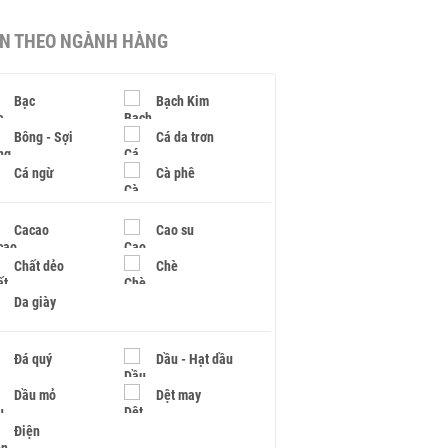
IN THEO NGÀNH HÀNG
Bạc
Bạch Kim
Bông - Sợi
Cá da trơn
Cá ngừ
Cà phê
Cacao
Cao su
Chất dẻo
Chè
Da giày
Đá quý
Dầu - Hạt dầu
Dầu mỏ
Dệt may
Điện