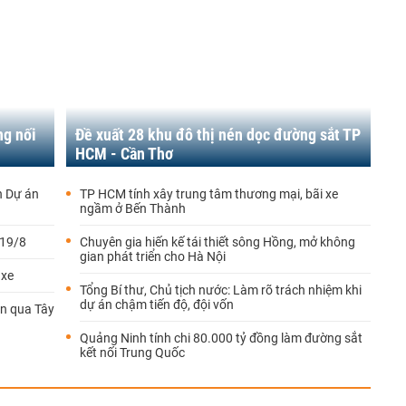
ng nối
Đề xuất 28 khu đô thị nén dọc đường sắt TP
HCM - Cần Thơ
h Dự án
TP HCM tính xây trung tâm thương mại, bãi xe
ngầm ở Bến Thành
 19/8
Chuyên gia hiến kế tái thiết sông Hồng, mở không
gian phát triển cho Hà Nội
 xe
Tổng Bí thư, Chủ tịch nước: Làm rõ trách nhiệm khi
dự án chậm tiến độ, đội vốn
n qua Tây
Quảng Ninh tính chi 80.000 tỷ đồng làm đường sắt
kết nối Trung Quốc