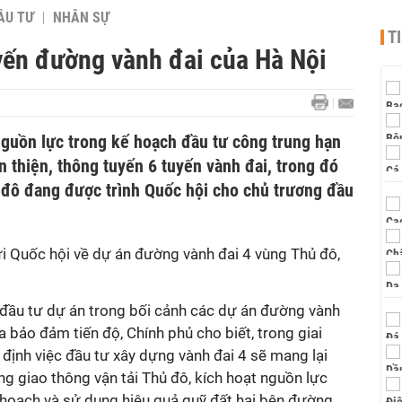
ẦU TƯ
NHÂN SỰ
T
uyến đường vành đai của Hà Nội
nguồn lực trong kế hoạch đầu tư công trung hạn
 thiện, thông tuyến 6 tuyến vành đai, trong đó
 đô đang được trình Quốc hội cho chủ trương đầu
i Quốc hội về dự án đường vành đai 4 vùng Thủ đô,
n đầu tư dự án trong bối cảnh các dự án đường vành
 bảo đảm tiến độ, Chính phủ cho biết, trong giai
định việc đầu tư xây dựng vành đai 4 sẽ mang lại
ng giao thông vận tải Thủ đô, kích hoạt nguồn lực
y hoạch và sử dụng hiệu quả quỹ đất hai bên đường...