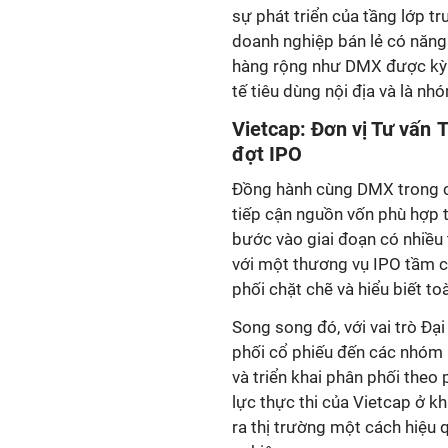
sự phát triển của tầng lớp t
doanh nghiệp bán lẻ có năng
hàng rộng như DMX được kỳ vọ
tế tiêu dùng nội địa và là nh
Vietcap: Đơn vị Tư vấn
đợt IPO
Đồng hành cùng DMX trong cá
tiếp cận nguồn vốn phù hợp 
bước vào giai đoạn có nhiều t
với một thương vụ IPO tầm cỡ
phối chặt chẽ và hiểu biết to
Song song đó, với vai trò Đạ
phối cổ phiếu đến các nhóm n
và triển khai phân phối theo
lực thực thi của Vietcap ở k
ra thị trường một cách hiệu 