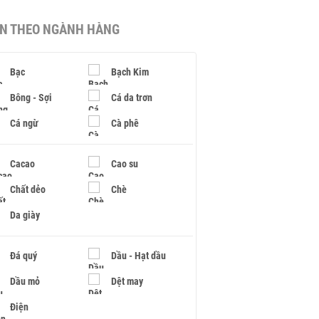
IN THEO NGÀNH HÀNG
Bạc
Bạch Kim
Bông - Sợi
Cá da trơn
Cá ngừ
Cà phê
Cacao
Cao su
Chất dẻo
Chè
Da giày
Đá quý
Dầu - Hạt dầu
Dầu mỏ
Dệt may
Điện