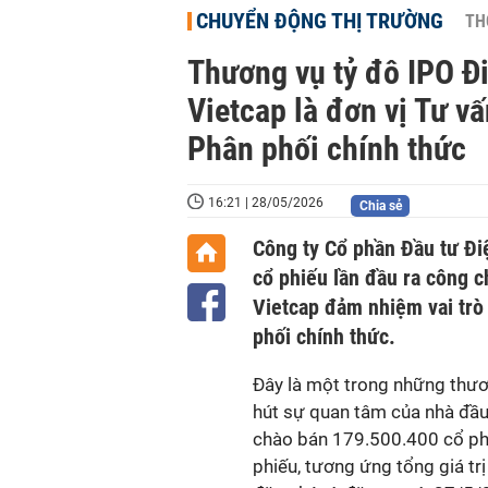
CHUYỂN ĐỘNG THỊ TRƯỜNG
TH
Thương vụ tỷ đô IPO Đ
Vietcap là đơn vị Tư vấ
Phân phối chính thức
16:21 | 28/05/2026
Chia sẻ
Công ty Cổ phần Đầu tư Đ
cổ phiếu lần đầu ra công 
Vietcap đảm nhiệm vai trò 
phối chính thức.
Đây
là
một trong những thươn
hút sự quan tâm của nhà đầu
chào bán
179.500.400 cổ ph
phiếu
, tương ứng tổng giá tr