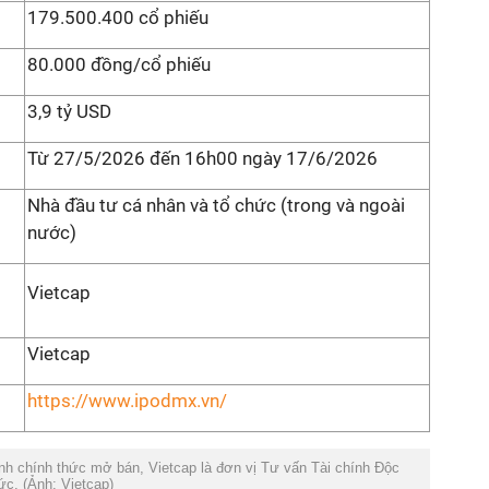
179.500.400 cổ phiếu
80.000
đồng/cổ
phiếu
3,9 tỷ USD
Từ 27/5/2026
đến
16h00 ngày 17
/
6
/
2026
Nhà đầu tư cá nhân và tổ chức (trong và ngoài
nước)
Vietcap
Vietcap
https://www.ipodmx.vn/
nh chính thức mở bán,
V
ietcap là đơn vị
T
ư vấn
T
ài chính
Đ
ộc
hức
.
(Ảnh:
Vietcap)