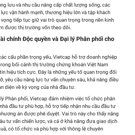
rung lưu và nhu cầu nâng cấp chất lượng sống, các
 lực vận hành mạnh, thương hiệu lớn và tập khách
ng tiếp tục giữ vai trò quan trọng trong nền kinh
óm được thị trường vốn theo dõi.
T
ài chính
Đ
ộc quyền và Đại lý Phân phối cho
c cấu phần trọng yếu, Vietcap hỗ trợ doanh nghiệp
trong bối cảnh thị trường chứng khoán Việt Nam
ín hiệu tích cực. Đây là những yếu tố quan trọng đối
, yêu cầu năng lực tư vấn chuyên sâu, khả năng điều
àn diện về kỳ vọng của nhà đầu tư.
i lý Phân phối, Vietcap đảm nhiệm việc tổ chức phân
hà đầu tư phù hợp, hỗ trợ tiếp nhận nhu cầu đầu tư
 phương án được phê duyệt. Vai trò này cho thấy năng
hâu tư vấn chiến lược, và cả ở khả năng đưa giao dịch
quả, có tổ chức và phù hợp với thông lệ chuyên