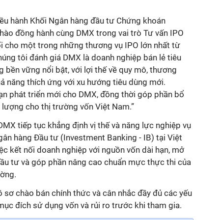
ều hành Khối Ngân hàng đầu tư Chứng khoán
 hào đồng hành cùng DMX trong vai trò Tư vấn IPO
ối cho một trong những thương vụ IPO lớn nhất từ
úng tôi đánh giá DMX là doanh nghiệp bán lẻ tiêu
 bền vững nổi bật, với lợi thế về quy mô, thương
hả năng thích ứng với xu hướng tiêu dùng mới.
ạn phát triển mới cho DMX, đồng thời góp phần bổ
 lượng cho thị trường vốn Việt Nam.”
DMX tiếp tục khẳng định vị thế và năng lực nghiệp vụ
gân hàng Đầu tư (Investment Banking - IB) tại Việt
iệc kết nối doanh nghiệp với nguồn vốn dài hạn, mở
đầu tư và góp phần nâng cao chuẩn mực thực thi của
ường
.
 sơ chào bán chính thức và cân nhắc đầy đủ các yếu
 mục đích sử dụng vốn và rủi ro trước khi tham gia.