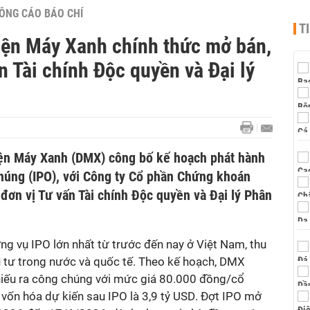
ÔNG CÁO BÁO CHÍ
T
iện Máy Xanh chính thức mở bán,
n Tài chính Độc quyền và Đại lý
iện Máy Xanh (DMX) công bố kế hoạch phát hành
chúng (IPO), với Công ty Cổ phần Chứng khoán
đơn vị Tư vấn Tài chính Độc quyền và Đại lý Phân
g vụ IPO lớn nhất từ trước đến nay ở Việt Nam
,
thu
 tư trong nước và quốc tế
. Theo kế hoạch, DMX
iếu
ra công chúng với mức giá
80.000 đồng/cổ
ị vốn hóa dự kiến sau IPO là
3,9 tỷ USD
. Đợt IPO mở