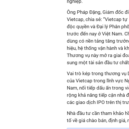
nghiệp.
Ông
Pháp Đặng
,
Giám đốc đi
Vietcap, chia sẻ
:
“Vietcap tự
độc quyền và Đại lý Phân ph
trước đến nay ở Việt Nam. Ch
dùng có nền tảng tăng trưởng
hiệu, hệ thống vận hành và k
Thương vụ này mở ra giai đo
sung một tài sản đầu tư chất
Vai trò kép trong thương vụ 
của Vietcap trong lĩnh vực N
Nam, nối tiếp dấu ấn trong v
rộng khả năng tiếp cận nhà 
các giao dịch IPO trên thị tr
Nhà đầu tư cần tham khảo hồ
tố về giá chào bán, định giá,