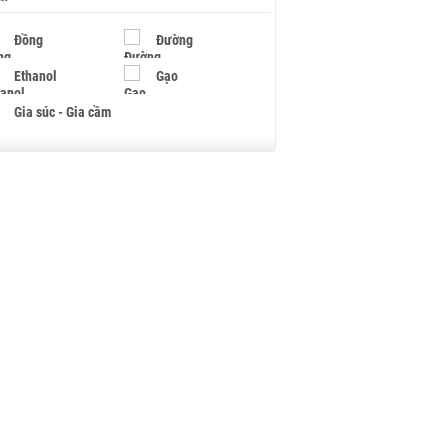
Đồng
Đường
Ethanol
Gạo
Gia súc - Gia cầm
Giấy
Gỗ
Hạt điều
Hồ tiêu - Hạt tiêu
Khí đốt
Kim loại khác
Mắc ca
Muối
Ngũ cốc
Nhựa - Hạt nhựa
Palladium
Phân bón