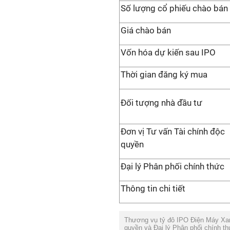
Số lượng cổ phiếu chào bán
Giá chào bán
Vốn hóa dự kiến sau IPO
Thời gian đăng ký mua
Đối tượng nhà đầu tư
Đơn vị Tư vấn Tài chính độc
quyền
Đại lý Phân phối chính thức
Thông tin chi tiết
T
hương vụ tỷ đô
IPO Đ
iện
M
áy
X
a
quyền và
Đ
ại lý
P
hân phối chính t