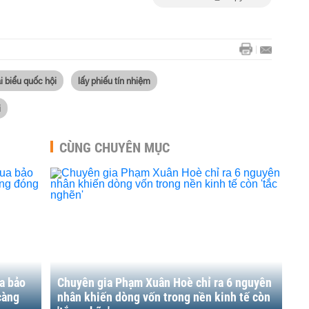
i biểu quốc hội
lấy phiếu tín nhiệm
i
CÙNG CHUYÊN MỤC
a bảo
Chuyên gia Phạm Xuân Hoè chỉ ra 6 nguyên
càng
nhân khiến dòng vốn trong nền kinh tế còn