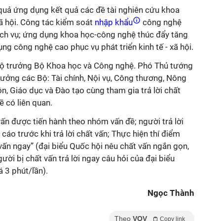
 quả ứng dụng kết quả các đề tài nghiên cứu khoa
ã hội. Công tác kiểm soát
nhập khẩu
công nghệ
dịch vụ; ứng dụng khoa học-công nghệ thúc đẩy tăng
ụng công nghệ cao phục vụ phát triển kinh tế - xã hội.
à Bộ trưởng Bộ Khoa học và Công nghệ. Phó Thủ tướng
ưởng các Bộ: Tài chính, Nội vụ, Công thương, Nông
ôn, Giáo dục và Đào tạo cùng tham gia trả lời chất
ề có liên quan.
 vấn được tiến hành theo nhóm vấn đề; người trả lời
cáo trước khi trả lời chất vấn; Thực hiện thí điểm
t vấn ngay” (đại biểu Quốc hội nêu chất vấn ngắn gọn,
gười bị chất vấn trả lời ngay câu hỏi của đại biểu
á 3 phút/lần).
Ngọc Thành
Theo
VOV
Copy link