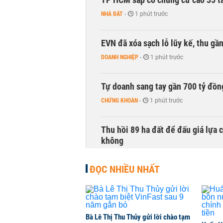
NHÀ ĐẤT
-
1 phút trước
EVN đã xóa sạch lỗ lũy kế, thu g
DOANH NGHIỆP
-
1 phút trước
Tự doanh sang tay gần 700 tỷ đồn
CHỨNG KHOÁN
-
1 phút trước
Thu hồi 89 ha đất để đấu giá lựa 
không
NHÀ ĐẤT
-
1 phút trước
ĐỌC NHIỀU NHẤT
Dòng tiền ngoại bất ngờ trở lại T
CHỨNG KHOÁN
-
1 phút trước
Bà Lê Thị Thu Thủy gửi lời chào tạm