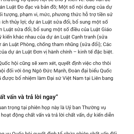
 án Luật Đo đạc và bản đồ; Một số nội dung của dự
ối tượng, phạm vi, mức, phương thức hỗ trợ tiền sử
ích thủy lợi; dự án Luật sửa đổi, bổ sung một số
n Luật sửa đổi, bổ sung một số điều của Luật Giáo
ý kiến khác nhau của dự án Luật Cạnh tranh (sửa
ý dự án Luật Phòng, chống tham nhũng (sửa đổi); Các
ủa dự án Luật Đơn vị hành chính – kinh tế đặc biệt.
uốc hội cũng sẽ xem xét, quyết định việc cho thôi
hội đối với ông Ngô Đức Mạnh, Đoàn đại biểu Quốc
đã được bổ nhiệm làm Đại sứ Việt Nam tại Liên bang
t vấn và trả lời ngay”
an trọng tại phiên họp này là Uỷ ban Thường vụ
oạt động chất vấn và trả lời chất vấn, dự kiến diễn
g vụ Quốc hội quyết định tổ chức phiên chất vấn đối