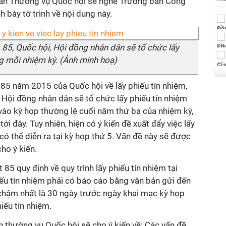
ban Thường vụ Quốc hội sẽ nghe Trưởng ban Công
h bày tờ trình về nội dung này.
 85, Quốc hội, Hội đồng nhân dân sẽ tổ chức lấy
ng mỗi nhiệm kỳ. (Ảnh minh hoạ)
 85 năm 2015 của Quốc hội về lấy phiếu tín nhiệm,
, Hội đồng nhân dân sẽ tổ chức lấy phiếu tín nhiệm
vào kỳ họp thường lệ cuối năm thứ ba của nhiệm kỳ,
ới đây. Tuy nhiên, hiện có ý kiến đề xuất đẩy việc lấy
có thể diễn ra tại kỳ họp thứ 5. Vấn đề này sẽ được
ho ý kiến.
85 quy định về quy trình lấy phiếu tín nhiệm tại
ếu tín nhiệm phải có báo cáo bằng văn bản gửi đến
hậm nhất là 30 ngày trước ngày khai mạc kỳ họp
iếu tín nhiệm.
n thường vụ Quốc hội sẽ cho ý kiến về: Các vấn đề