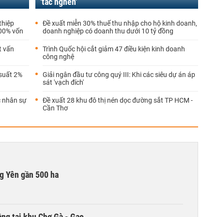
'tắc nghẽn'
thiệp
Đề xuất miễn 30% thuế thu nhập cho hộ kinh doanh,
100% vốn
doanh nghiệp có doanh thu dưới 10 tỷ đồng
t vấn
Trình Quốc hội cắt giảm 47 điều kiện kinh doanh
công nghệ
 suất 2%
Giải ngân đầu tư công quý III: Khi các siêu dự án áp
sát 'vạch đích'
c nhân sự
Đề xuất 28 khu đô thị nén dọc đường sắt TP HCM -
Cần Thơ
g Yên gần 500 ha
ng tại khu Chợ Gà - Gạo