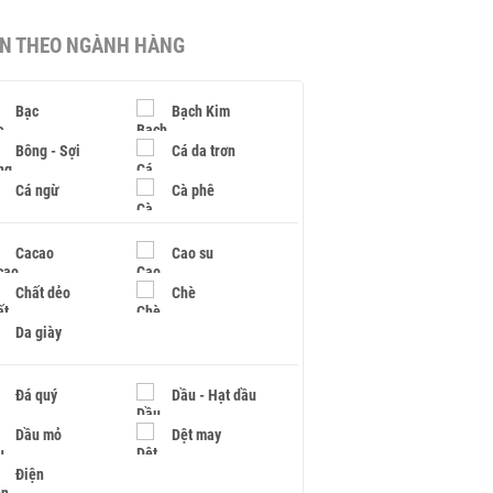
IN THEO NGÀNH HÀNG
Bạc
Bạch Kim
Bông - Sợi
Cá da trơn
Cá ngừ
Cà phê
Cacao
Cao su
Chất dẻo
Chè
Da giày
Đá quý
Dầu - Hạt dầu
Dầu mỏ
Dệt may
Điện