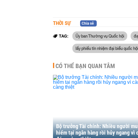
THỜI SỰ
Chia sẻ
Ủy ban Thường vụ Quốc hội
đạ
TAG:
lấy phiếu tín nhiệm đại biểu quốc hộ
CÓ THỂ BẠN QUAN TÂM
Bộ trưởng Tài chính: Nhiều người mu
hiểm tại ngân hàng rồi hủy ngang vì 