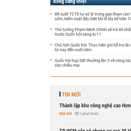
đóng càng thiệt
Đề xuất TCTD tự xử lý trong giai đoạn can 
sớm, kiểm soát đặc biệt khi lỗ lũy kế trên 
Thủ tướng Phạm Minh Chính sẽ trả lời chấ
trước Quốc hội sáng 8/11
Chủ tịch Quốc hội: Thực hiện gói hỗ trợ lãi
từ nay đến cuối năm
Quốc hội họp bất thường lần 3 về công tá
vào chiều mai
TIN MỚI
Thành lập khu công nghệ cao Hưn
NHÀ ĐẤT
-
1 phút trước
TP HCM sắp có chung cư cao 35 tầ