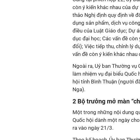
còn ý kiến khác nhau của dự
thảo Nghị định quy định về đ
dụng sản phẩm, dịch vụ công 
điều của Luật Giáo dục; Dự á
dục đại học; Các vấn đề còn 
đổi); Việc tiếp thu, chỉnh l
vấn đề còn ý kiến khác nhau c
Ngoài ra, Uỷ ban Thường vụ Q
làm nhiệm vụ đại biểu Quốc 
hội tỉnh Bình Thuận (người 
Nga).
2 Bộ trưởng mở màn “chấ
Một trong những nội dung qu
Quốc hội dành một ngày cho h
ra vào ngày 21/3.
Theo kế hoạch, Ủy ban Thườn