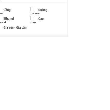
Đồng
Đường
Ethanol
Gạo
Gia súc - Gia cầm
Giấy
Gỗ
Hạt điều
Hồ tiêu - Hạt tiêu
Khí đốt
Kim loại khác
Mắc ca
Muối
Ngũ cốc
Nhựa - Hạt nhựa
Palladium
Phân bón