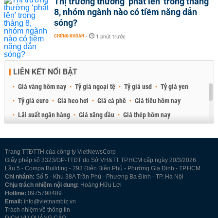
Thị trường thường ‘phất lên’ trong tháng
8, nhóm ngành nào có tiềm năng dẫn
sóng?
CHỨNG KHOÁN
-
1 phút trước
LIÊN KẾT NỔI BẬT
Giá vàng hôm nay
Tỷ giá ngoại tệ
Tỷ giá usd
Tỷ giá yen
Tỷ giá euro
Giá heo hơi
Giá cà phê
Giá tiêu hôm nay
Lãi suất ngân hàng
Giá xăng dầu
Giá thép hôm nay
Giá sầu riêng
Giá thịt heo
Giá gạo
Giá cao su
Best Retail Brokers
Diễn đàn đầu tư Việt Nam 2026
Trang TTĐTTH của công ty VietNewsCorp
Giấy phép số 3323/GP-TTĐT do Sở VH&TT TP.HCM cấp ngày 20/3/2026
Lầu 5 - Compa Building - 293 Điện Biên Phủ - Phường Gia Định - TP.HCM
Chi nhánh:
Số 5 - Khu 38A Trần Phú - Phường Ba Đình - TP. Hà Nội
Chịu trách nhiệm nội dung:
Hoàng Hữu Lợi
Hotline:
0975798489
Email:
info@vietnambiz.vn
Trách nhiệm về thông tin