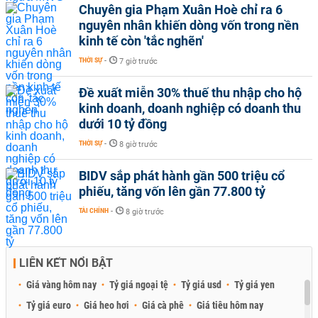
Chuyên gia Phạm Xuân Hoè chỉ ra 6
nguyên nhân khiến dòng vốn trong nền
kinh tế còn 'tắc nghẽn'
THỜI SỰ
-
7 giờ trước
Đề xuất miễn 30% thuế thu nhập cho hộ
kinh doanh, doanh nghiệp có doanh thu
dưới 10 tỷ đồng
THỜI SỰ
-
8 giờ trước
BIDV sắp phát hành gần 500 triệu cổ
phiếu, tăng vốn lên gần 77.800 tỷ
TÀI CHÍNH
-
8 giờ trước
LIÊN KẾT NỔI BẬT
Giá vàng hôm nay
Tỷ giá ngoại tệ
Tỷ giá usd
Tỷ giá yen
Tỷ giá euro
Giá heo hơi
Giá cà phê
Giá tiêu hôm nay