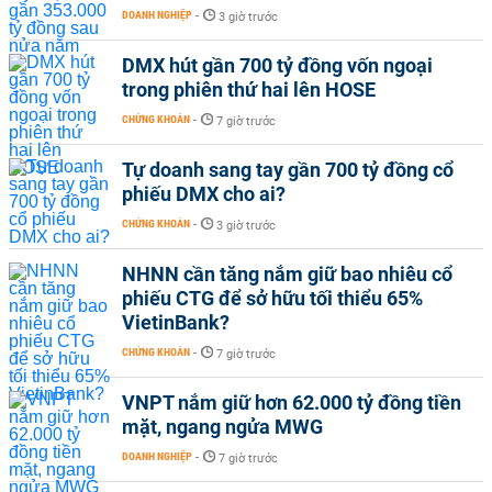
DOANH NGHIỆP
-
3 giờ trước
DMX hút gần 700 tỷ đồng vốn ngoại
trong phiên thứ hai lên HOSE
CHỨNG KHOÁN
-
7 giờ trước
Tự doanh sang tay gần 700 tỷ đồng cổ
phiếu DMX cho ai?
CHỨNG KHOÁN
-
3 giờ trước
NHNN cần tăng nắm giữ bao nhiêu cổ
phiếu CTG để sở hữu tối thiểu 65%
VietinBank?
CHỨNG KHOÁN
-
7 giờ trước
VNPT nắm giữ hơn 62.000 tỷ đồng tiền
mặt, ngang ngửa MWG
DOANH NGHIỆP
-
7 giờ trước