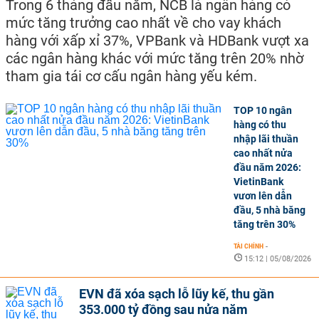
Trong 6 tháng đầu năm, NCB là ngân hàng có
mức tăng trưởng cao nhất về cho vay khách
hàng với xấp xỉ 37%, VPBank và HDBank vượt xa
các ngân hàng khác với mức tăng trên 20% nhờ
tham gia tái cơ cấu ngân hàng yếu kém.
TOP 10 ngân
hàng có thu
nhập lãi thuần
cao nhất nửa
đầu năm 2026:
VietinBank
vươn lên dẫn
đầu, 5 nhà băng
tăng trên 30%
TÀI CHÍNH
-
15:12 | 05/08/2026
EVN đã xóa sạch lỗ lũy kế, thu gần
353.000 tỷ đồng sau nửa năm