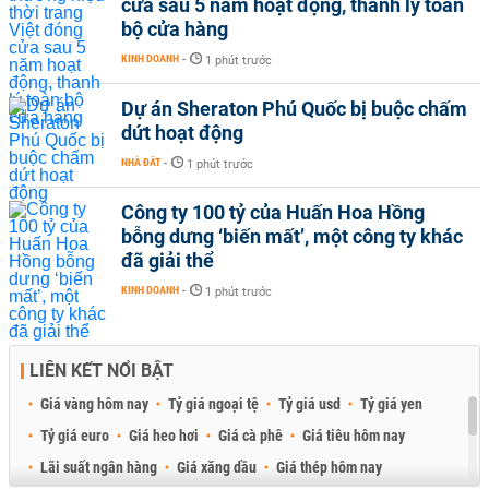
cửa sau 5 năm hoạt động, thanh lý toàn
bộ cửa hàng
KINH DOANH
-
1 phút trước
Dự án Sheraton Phú Quốc bị buộc chấm
dứt hoạt động
NHÀ ĐẤT
-
1 phút trước
Công ty 100 tỷ của Huấn Hoa Hồng
bỗng dưng ‘biến mất’, một công ty khác
đã giải thể
KINH DOANH
-
1 phút trước
LIÊN KẾT NỔI BẬT
Giá vàng hôm nay
Tỷ giá ngoại tệ
Tỷ giá usd
Tỷ giá yen
Tỷ giá euro
Giá heo hơi
Giá cà phê
Giá tiêu hôm nay
Lãi suất ngân hàng
Giá xăng dầu
Giá thép hôm nay