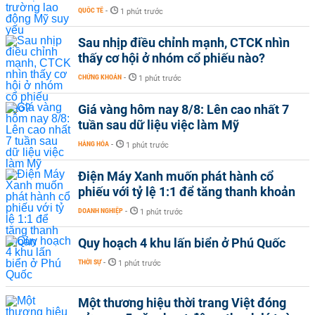
QUỐC TẾ
-
1 phút trước
Sau nhịp điều chỉnh mạnh, CTCK nhìn
thấy cơ hội ở nhóm cổ phiếu nào?
CHỨNG KHOÁN
-
1 phút trước
Giá vàng hôm nay 8/8: Lên cao nhất 7
tuần sau dữ liệu việc làm Mỹ
HÀNG HÓA
-
1 phút trước
Điện Máy Xanh muốn phát hành cổ
phiếu với tỷ lệ 1:1 để tăng thanh khoản
DOANH NGHIỆP
-
1 phút trước
Quy hoạch 4 khu lấn biển ở Phú Quốc
THỜI SỰ
-
1 phút trước
Một thương hiệu thời trang Việt đóng