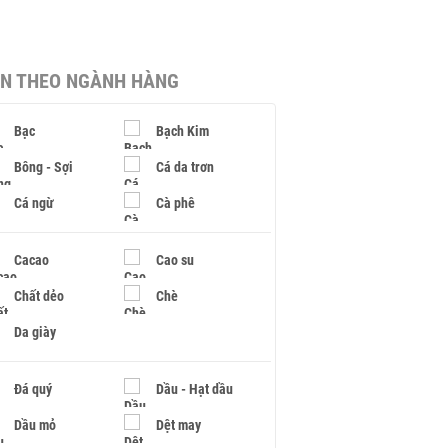
IN THEO NGÀNH HÀNG
Bạc
Bạch Kim
Bông - Sợi
Cá da trơn
Cá ngừ
Cà phê
Cacao
Cao su
Chất dẻo
Chè
Da giày
Đá quý
Dầu - Hạt dầu
Dầu mỏ
Dệt may