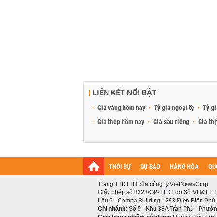
LIÊN KẾT NỔI BẬT
Giá vàng hôm nay
Tỷ giá ngoại tệ
Tỷ gi
Giá thép hôm nay
Giá sầu riêng
Giá thị
THỜI SỰ
DỰ BÁO
HÀNG HÓA
QU
Trang TTĐTTH của công ty VietNewsCorp
Giấy phép số 3323/GP-TTĐT do Sở VH&TT T
Lầu 5 - Compa Building - 293 Điện Biên Phủ
Chi nhánh:
Số 5 - Khu 38A Trần Phú - Phường