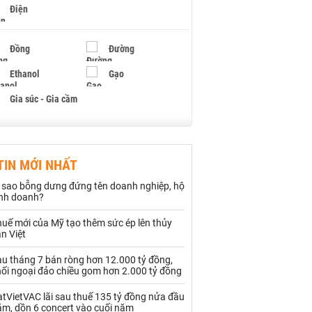
Điện
Đồng
Đường
Ethanol
Gạo
Gia súc - Gia cầm
Giấy
Gỗ
TIN MỚI NHẤT
Hạt điều
Hồ tiêu - Hạt tiêu
ì sao bỗng dưng đứng tên doanh nghiệp, hộ
Khí đốt
inh doanh?
uế mới của Mỹ tạo thêm sức ép lên thủy
Kim loại khác
Mắc ca
n Việt
Muối
Ngũ cốc
au tháng 7 bán ròng hơn 12.000 tỷ đồng,
hối ngoại đảo chiều gom hơn 2.000 tỷ đồng
Nhựa - Hạt nhựa
tVietVAC lãi sau thuế 135 tỷ đồng nửa đầu
ăm, dồn 6 concert vào cuối năm