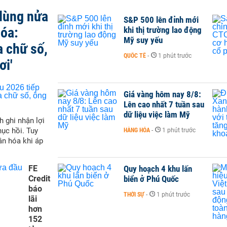
 dùng nửa
S&P 500 lên đỉnh mới
hóa:
khi thị trường lao động
Mỹ suy yếu
a chữ số,
QUỐC TẾ
-
1 phút trước
ơi'
Giá vàng hôm nay 8/8:
Lên cao nhất 7 tuần sau
dữ liệu việc làm Mỹ
h ghi nhận lợi
hục hồi. Tuy
HÀNG HÓA
-
1 phút trước
ân hóa khi áp
FE
Quy hoạch 4 khu lấn
Credit
biển ở Phú Quốc
báo
THỜI SỰ
-
1 phút trước
lãi
hơn
152