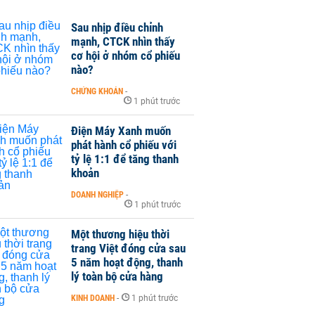
Sau nhịp điều chỉnh
mạnh, CTCK nhìn thấy
cơ hội ở nhóm cổ phiếu
nào?
CHỨNG KHOÁN
-
1 phút trước
Điện Máy Xanh muốn
phát hành cổ phiếu với
tỷ lệ 1:1 để tăng thanh
khoản
DOANH NGHIỆP
-
1 phút trước
Một thương hiệu thời
trang Việt đóng cửa sau
5 năm hoạt động, thanh
lý toàn bộ cửa hàng
KINH DOANH
-
1 phút trước