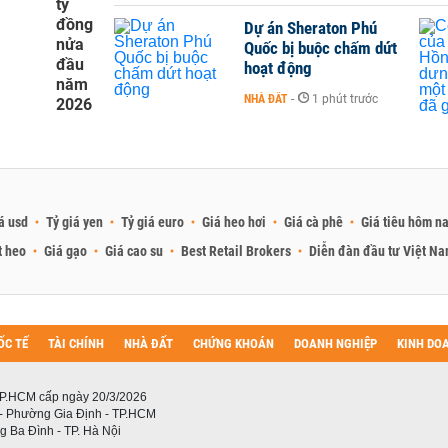
tỷ
đồng
Dự án Sheraton Phú
nửa
Quốc bị buộc chấm dứt
đầu
hoạt động
năm
NHÀ ĐẤT
-
1 phút trước
2026
á usd
Tỷ giá yen
Tỷ giá euro
Giá heo hơi
Giá cà phê
Giá tiêu hôm n
t heo
Giá gạo
Giá cao su
Best Retail Brokers
Diễn đàn đầu tư Việt N
ỐC TẾ
TÀI CHÍNH
NHÀ ĐẤT
CHỨNG KHOÁN
DOANH NGHIỆP
KINH DO
P.HCM cấp ngày 20/3/2026
 - Phường Gia Định - TP.HCM
 Ba Đình - TP. Hà Nội