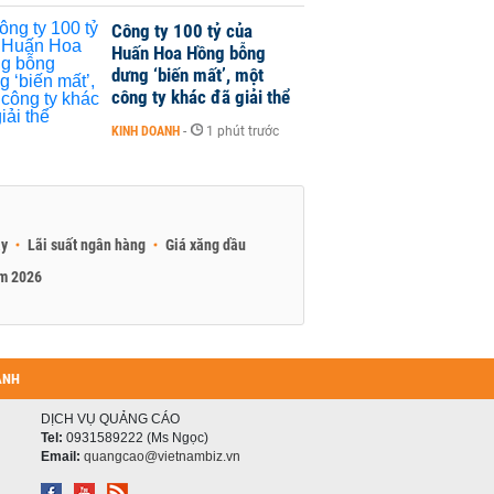
Công ty 100 tỷ của
Huấn Hoa Hồng bỗng
dưng ‘biến mất’, một
công ty khác đã giải thể
KINH DOANH
-
1 phút trước
ay
Lãi suất ngân hàng
Giá xăng dầu
am 2026
ANH
DỊCH VỤ QUẢNG CÁO
Tel:
0931589222 (Ms Ngọc)
Email:
quangcao@vietnambiz.vn