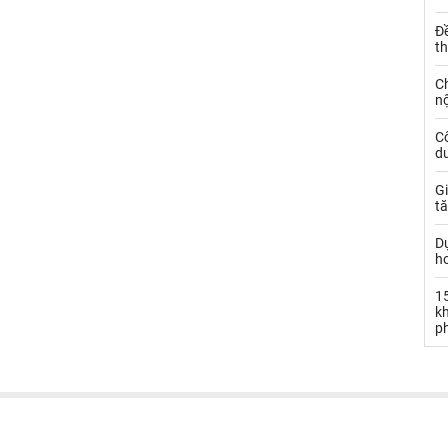
Đ
t
C
nộ
C
dư
Gi
tă
D
h
15
k
ph