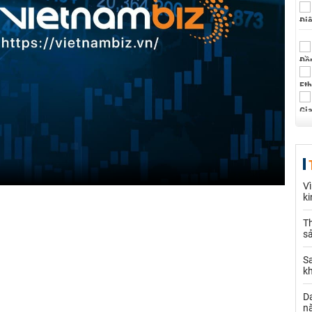
V
k
Th
sả
S
k
Da
n