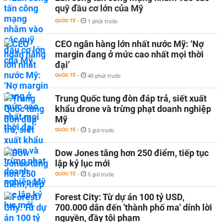
quỹ đầu cơ lớn của Mỹ
QUỐC TẾ
-
1 phút trước
CEO ngân hàng lớn nhất nước Mỹ: ‘Nợ
margin đang ở mức cao nhất mọi thời
đại’
QUỐC TẾ
-
40 phút trước
Trung Quốc tung đòn đáp trả, siết xuất
khẩu drone và trừng phạt doanh nghiệp
Mỹ
QUỐC TẾ
-
3 giờ trước
Dow Jones tăng hơn 250 điểm, tiếp tục
lập kỷ lục mới
QUỐC TẾ
-
5 giờ trước
Forest City: Từ dự án 100 tỷ USD,
700.000 dân đến 'thành phố ma' dính lời
nguyền, đầy tội phạm