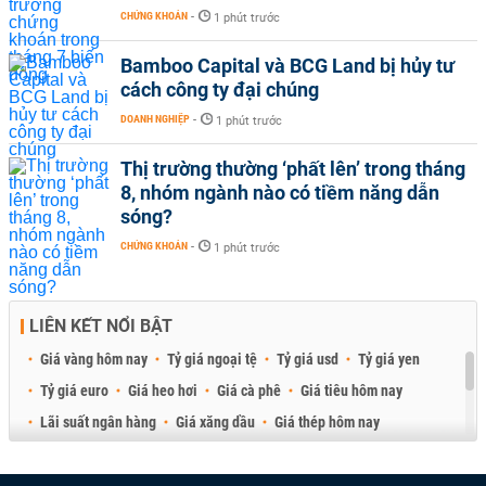
CHỨNG KHOÁN
-
1 phút trước
Bamboo Capital và BCG Land bị hủy tư
cách công ty đại chúng
DOANH NGHIỆP
-
1 phút trước
Thị trường thường ‘phất lên’ trong tháng
8, nhóm ngành nào có tiềm năng dẫn
sóng?
CHỨNG KHOÁN
-
1 phút trước
LIÊN KẾT NỔI BẬT
Giá vàng hôm nay
Tỷ giá ngoại tệ
Tỷ giá usd
Tỷ giá yen
Tỷ giá euro
Giá heo hơi
Giá cà phê
Giá tiêu hôm nay
Lãi suất ngân hàng
Giá xăng dầu
Giá thép hôm nay
Giá sầu riêng
Giá thịt heo
Giá gạo
Giá cao su
Best Retail Brokers
Diễn đàn đầu tư Việt Nam 2026