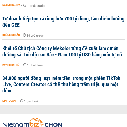
DOANH NGHIỆP
-
1 phút trước
Tự doanh tiếp tục xả ròng hơn 700 tỷ đồng, tâm điểm hướng
đến GEE
CHỨNG KHOÁN
-
16 giờ trước
Khởi tố Chủ tịch Công ty Mekolor từng đề xuất làm dự án
đường sắt tốc độ cao Bắc - Nam 100 tỷ USD bằng vốn tự có
DOANH NGHIỆP
-
1 phút trước
84.000 người đồng loạt ‘ném tiền’ trong một phiên TikTok
Live, Content Creator có thể thu hàng trăm triệu qua một
đêm
KINH DOANH
-
1 giờ trước