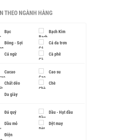
IN THEO NGÀNH HÀNG
Bạc
Bạch Kim
Bông - Sợi
Cá da trơn
Cá ngừ
Cà phê
Cacao
Cao su
Chất dẻo
Chè
Da giày
Đá quý
Dầu - Hạt dầu
Dầu mỏ
Dệt may
Điện