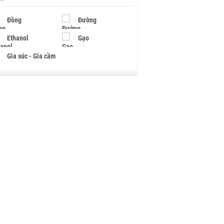
Đồng
Đường
Ethanol
Gạo
Gia súc - Gia cầm
Giấy
Gỗ
Hạt điều
Hồ tiêu - Hạt tiêu
Khí đốt
Kim loại khác
Mắc ca
Muối
Ngũ cốc
Nhựa - Hạt nhựa
Palladium
Phân bón