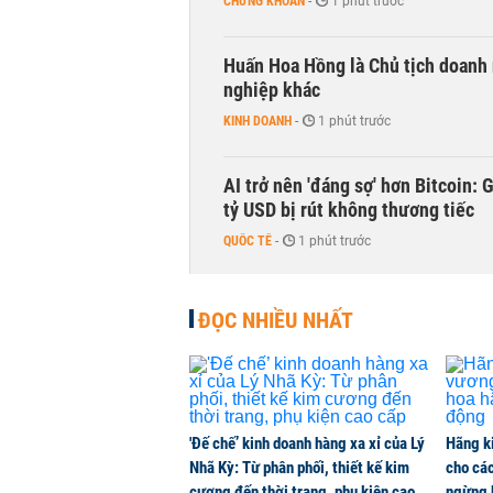
CHỨNG KHOÁN
-
1 phút trước
Huấn Hoa Hồng là Chủ tịch doanh 
nghiệp khác
KINH DOANH
-
1 phút trước
AI trở nên 'đáng sợ' hơn Bitcoin: 
tỷ USD bị rút không thương tiếc
QUỐC TẾ
-
1 phút trước
Doanh nghiệp duy nhất sản xuất v
ĐỌC NHIỀU NHẤT
đồng nào từ ngân hàng
KINH DOANH
-
1 phút trước
'Đế chế’ kinh doanh hàng xa xỉ của Lý
Hãng k
Nhã Kỳ: Từ phân phối, thiết kế kim
cho các
cương đến thời trang, phụ kiện cao
ngừng 