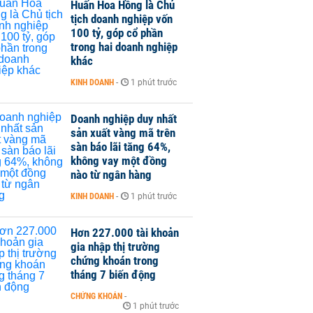
Huấn Hoa Hồng là Chủ
tịch doanh nghiệp vốn
100 tỷ, góp cổ phần
trong hai doanh nghiệp
khác
KINH DOANH
-
1 phút trước
Doanh nghiệp duy nhất
sản xuất vàng mã trên
sàn báo lãi tăng 64%,
không vay một đồng
nào từ ngân hàng
KINH DOANH
-
1 phút trước
Hơn 227.000 tài khoản
gia nhập thị trường
chứng khoán trong
tháng 7 biến động
CHỨNG KHOÁN
-
1 phút trước