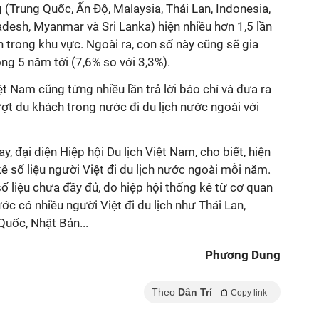
 (Trung Quốc, Ấn Độ, Malaysia, Thái Lan, Indonesia,
adesh, Myanmar và Sri Lanka) hiện nhiều hơn 1,5 lần
n trong khu vực. Ngoài ra, con số này cũng sẽ gia
òng 5 năm tới (7,6% so với 3,3%).
ệt Nam cũng từng nhiều lần trả lời báo chí và đưa ra
ượt du khách trong nước đi du lịch nước ngoài với
y, đại diện Hiệp hội Du lịch Việt Nam, cho biết, hiện
 số liệu người Việt đi du lịch nước ngoài mỗi năm.
số liệu chưa đầy đủ, do hiệp hội thống kê từ cơ quan
ớc có nhiều người Việt đi du lịch như Thái Lan,
Quốc, Nhật Bản...
Phương Dung
Theo
Dân Trí
Copy link