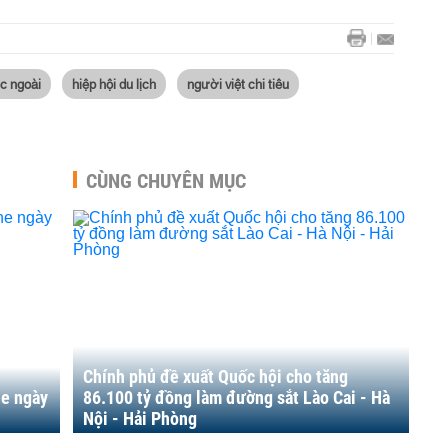
c ngoài
hiệp hội du lịch
người việt chi tiêu
CÙNG CHUYÊN MỤC
Chính phủ đề xuất Quốc hội cho tăng
ne ngày
86.100 tỷ đồng làm đường sắt Lào Cai - Hà
Nội - Hải Phòng