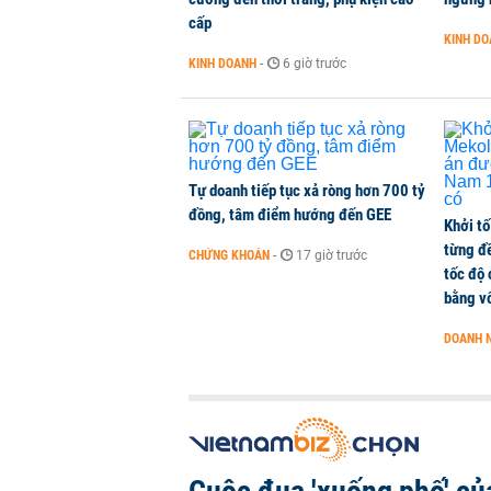
cấp
KINH D
KINH DOANH
-
6 giờ trước
Tự doanh tiếp tục xả ròng hơn 700 tỷ
đồng, tâm điểm hướng đến GEE
Khởi tố
từng đ
CHỨNG KHOÁN
-
17 giờ trước
tốc độ
bằng vố
DOANH 