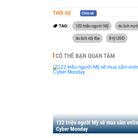
THỜI SỰ
Chia sẻ
122 triệu người Mỹ
du lịch nướ
TAG:
du lịch nội địa
8 tỷ USD
CÓ THỂ BẠN QUAN TÂM
122 triệu người Mỹ sẽ mua sắm onli
Cyber Monday