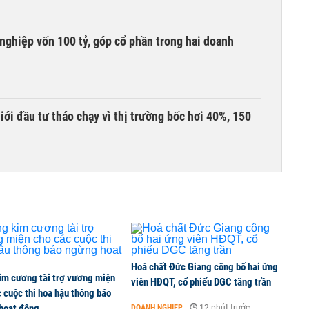
nghiệp vốn 100 tỷ, góp cổ phần trong hai doanh
Giới đầu tư tháo chạy vì thị trường bốc hơi 40%, 150
àng mã trên sàn báo lãi tăng 64%, không vay một
Hoá chất Đức Giang công bố hai ứng
im cương tài trợ vương miện
viên HĐQT, cổ phiếu DGC tăng trần
 cuộc thi hoa hậu thông báo
hoạt động
DOANH NGHIỆP
-
12 phút trước