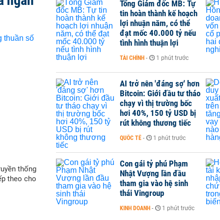
a ngân
Tổng Giám đốc MB: Tự
tin hoàn thành kế hoạch
lợi nhuận năm, có thể
đạt mốc 40.000 tỷ nếu
tình hình thuận lợi
TÀI CHÍNH
-
1 phút trước
AI trở nên 'đáng sợ' hơn
Bitcoin: Giới đầu tư tháo
chạy vì thị trường bốc
hơi 40%, 150 tỷ USD bị
rút không thương tiếc
QUỐC TẾ
-
1 phút trước
Con gái tỷ phú Phạm
ruyền thống
Nhật Vượng lần đầu
iếp theo cho
tham gia vào hệ sinh
thái Vingroup
KINH DOANH
-
1 phút trước