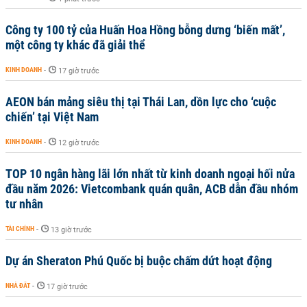
Công ty 100 tỷ của Huấn Hoa Hồng bỗng dưng ‘biến mất’,
một công ty khác đã giải thể
KINH DOANH
-
17 giờ trước
AEON bán mảng siêu thị tại Thái Lan, dồn lực cho ‘cuộc
chiến’ tại Việt Nam
KINH DOANH
-
12 giờ trước
TOP 10 ngân hàng lãi lớn nhất từ kinh doanh ngoại hối nửa
đầu năm 2026: Vietcombank quán quân, ACB dẫn đầu nhóm
tư nhân
TÀI CHÍNH
-
13 giờ trước
Dự án Sheraton Phú Quốc bị buộc chấm dứt hoạt động
NHÀ ĐẤT
-
17 giờ trước