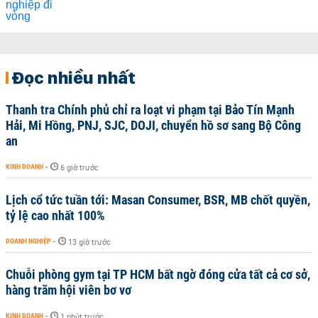
Đọc nhiều nhất
Thanh tra Chính phủ chỉ ra loạt vi phạm tại Bảo Tín Mạnh
Hải, Mi Hồng, PNJ, SJC, DOJI, chuyển hồ sơ sang Bộ Công
an
KINH DOANH
-
6 giờ trước
Lịch cổ tức tuần tới: Masan Consumer, BSR, MB chốt quyền,
tỷ lệ cao nhất 100%
DOANH NGHIỆP
-
13 giờ trước
Chuỗi phòng gym tại TP HCM bất ngờ đóng cửa tất cả cơ sở,
hàng trăm hội viên bơ vơ
KINH DOANH
-
1 phút trước