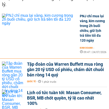
lý.
PNJ chỉ mua lại
vàng, kim cương
trong 2h buổi
chiều, giữ lịch
trả tiền tối đa
120 ngày
KINH DOANH
-
09:47 | 24/07/2026
Tập đoàn của Warren Buffett mua ròng
gần 20 tỷ USD cổ phiếu, chấm dứt chuỗi
bán ròng 14 quý
QUỐC TẾ
-
1 phút trước
Lịch cổ tức tuần tới: Masan Consumer,
BSR, MB chốt quyền, tỷ lệ cao nhất
100%