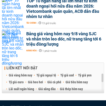
TOP 10 ngân hàng lãi lớn nhất từ kinh
doanh ngoại hối nửa đầu năm 2026:
Vietcombank quán quân, ACB dẫn đầu
nhóm tư nhân
TÀI CHÍNH
-
13 giờ trước
Bảng giá vàng hôm nay 9/8 vàng SJC
và nhẫn tròn leo dốc, nữ trang tăng tới 6
triệu đồng/lượng
HÀNG HÓA
-
1 phút trước
LIÊN KẾT NỔI BẬT
Giá vàng hôm nay
Tỷ giá ngoại tệ
Tỷ giá usd
Tỷ giá yen
Tỷ giá euro
Giá heo hơi
Giá cà phê
Giá tiêu hôm nay
Lãi suất ngân hàng
Giá xăng dầu
Giá thép hôm nay
Giá sầu riêng
Giá thịt heo
Giá gạo
Giá cao su
Best Retail Brokers
Diễn đàn đầu tư Việt Nam 2026