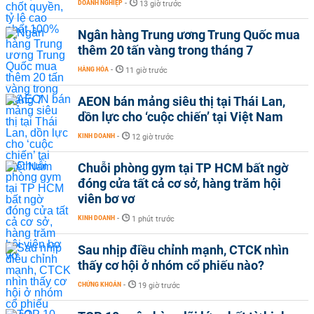
DOANH NGHIỆP
-
13 giờ trước
Ngân hàng Trung ương Trung Quốc mua
thêm 20 tấn vàng trong tháng 7
HÀNG HÓA
-
11 giờ trước
AEON bán mảng siêu thị tại Thái Lan,
dồn lực cho ‘cuộc chiến’ tại Việt Nam
KINH DOANH
-
12 giờ trước
Chuỗi phòng gym tại TP HCM bất ngờ
đóng cửa tất cả cơ sở, hàng trăm hội
viên bơ vơ
KINH DOANH
-
1 phút trước
Sau nhịp điều chỉnh mạnh, CTCK nhìn
thấy cơ hội ở nhóm cổ phiếu nào?
CHỨNG KHOÁN
-
19 giờ trước