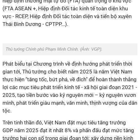
hiệp định thương mại tự do (FTA) quan trọng ở khu vực
(FTA ASEAN +, Hiệp định Đối tác kinh tế toàn diện khu
vực - RCEP, Hiệp định Đối tác toàn diện và tiến bộ xuyên
Thái Bình Dương - CPTPP...).
Thủ tướng Chính phủ Phạm Minh Chính. (Ảnh:
VGP
).
Phát biểu tại Chương trình về định hướng phát triển thời
gian tới, Thủ tướng cho biết năm 2025 là năm Việt Nam
thực hiện "tăng tốc, bứt phá, về đích" để hoàn thành thắng
lợi các mục tiêu phát triển kinh tế - xã hội giai đoạn 2021 -
2025, tạo tiền bước vào kỷ nguyên mới – kỷ nguyên vươn
mình, phát triển giàu mạnh, văn minh, thịnh vượng của dân
tộc.
Trên tinh thần đó, Việt Nam đặt mục tiêu tăng trưởng
GDP năm 2025 đạt ít nhất 8% và phấn đấu đạt mức tăng
trưởng hai con số trong giai đoạn tới; xây dựng nền kinh