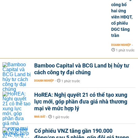
công bố
hai ứng
viên HĐQT,
cổ phiếu
DGC tăng
trần
DOANH NGHIỆP
-
1 phút trước
Bamboo Capital và BCG Land bị hủy tư
cách công ty đại chúng
DOANH NGHIỆP
-
1 phút trước
HoREA: Nghị quyết 21 có thể tạo xung
lực mới, góp phần đưa giá nhà thương
mại về mức hợp lý
NHÀ ĐẤT
-
1 giờ trước
Cổ phiếu VNZ tăng gần 190.000
đồng/cp sau 5 phiên, gấp đôi giá trong