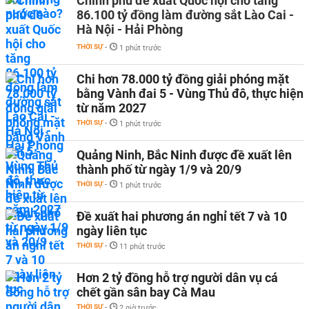
Chính phủ đề xuất Quốc hội cho tăng
86.100 tỷ đồng làm đường sắt Lào Cai -
Hà Nội - Hải Phòng
THỜI SỰ
-
1 phút trước
Chi hơn 78.000 tỷ đồng giải phóng mặt
bằng Vành đai 5 - Vùng Thủ đô, thực hiện
từ năm 2027
THỜI SỰ
-
1 phút trước
Quảng Ninh, Bắc Ninh được đề xuất lên
thành phố từ ngày 1/9 và 20/9
THỜI SỰ
-
1 phút trước
Đề xuất hai phương án nghỉ tết 7 và 10
ngày liên tục
THỜI SỰ
-
11 phút trước
Hơn 2 tỷ đồng hỗ trợ người dân vụ cá
chết gần sân bay Cà Mau
THỜI SỰ
-
2 giờ trước