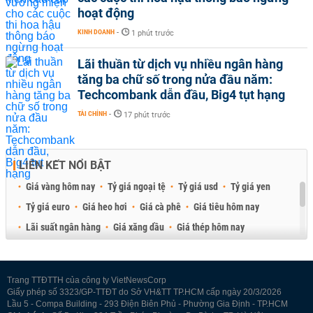
hoạt động
KINH DOANH
-
1 phút trước
Lãi thuần từ dịch vụ nhiều ngân hàng
tăng ba chữ số trong nửa đầu năm:
Techcombank dẫn đầu, Big4 tụt hạng
TÀI CHÍNH
-
17 phút trước
LIÊN KẾT NỔI BẬT
Giá vàng hôm nay
Tỷ giá ngoại tệ
Tỷ giá usd
Tỷ giá yen
Tỷ giá euro
Giá heo hơi
Giá cà phê
Giá tiêu hôm nay
Lãi suất ngân hàng
Giá xăng dầu
Giá thép hôm nay
Giá sầu riêng
Giá thịt heo
Giá gạo
Giá cao su
Best Retail Brokers
Diễn đàn đầu tư Việt Nam 2026
Trang TTĐTTH của công ty VietNewsCorp
Giấy phép số 3323/GP-TTĐT do Sở VH&TT TP.HCM cấp ngày 20/3/2026
Lầu 5 - Compa Building - 293 Điện Biên Phủ - Phường Gia Định - TP.HCM