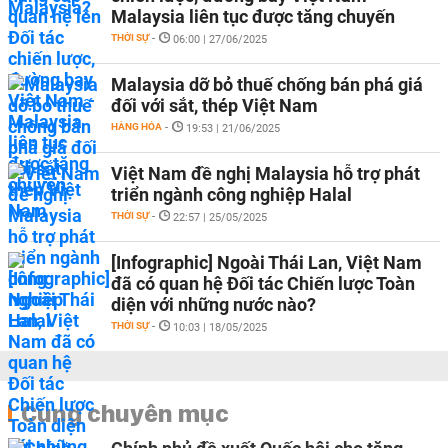
Malaysia liên tục được tăng chuyến
THỜI SỰ
-
06:00 | 27/06/2025
Malaysia dỡ bỏ thuế chống bán phá giá
đối với sắt, thép Việt Nam
HÀNG HÓA
-
19:53 | 21/06/2025
Việt Nam đề nghị Malaysia hỗ trợ phát
triển ngành công nghiệp Halal
THỜI SỰ
-
22:57 | 25/05/2025
[Infographic] Ngoài Thái Lan, Việt Nam
đã có quan hệ Đối tác Chiến lược Toàn
diện với những nước nào?
THỜI SỰ
-
10:03 | 18/05/2025
Cùng chuyên mục