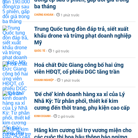
ba tháng
CHỨNG KHOÁN
-
1 phút trước
Trung Quốc tung đòn đáp trả, siết xuất
khẩu drone và trừng phạt doanh nghiệp
Mỹ
QUỐC TẾ
-
1 giờ trước
Hoá chất Đức Giang công bố hai ứng
viên HĐQT, cổ phiếu DGC tăng trần
DOANH NGHIỆP
-
1 phút trước
'Đế chế’ kinh doanh hàng xa xỉ của Lý
Nhã Kỳ: Từ phân phối, thiết kế kim
cương đến thời trang, phụ kiện cao cấp
KINH DOANH
-
2 giờ trước
Hãng kim cương tài trợ vương miện cho
các cuộc thi hoa hậu thông báo ngừng