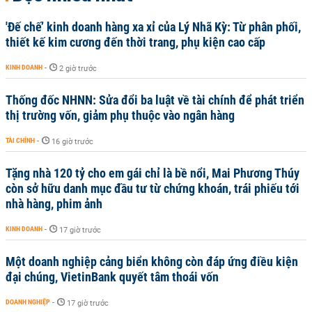
'Đế chế’ kinh doanh hàng xa xỉ của Lý Nhã Kỳ: Từ phân phối,
thiết kế kim cương đến thời trang, phụ kiện cao cấp
KINH DOANH
-
2 giờ trước
Thống đốc NHNN: Sửa đổi ba luật về tài chính để phát triển
thị trường vốn, giảm phụ thuộc vào ngân hàng
TÀI CHÍNH
-
16 giờ trước
Tặng nhà 120 tỷ cho em gái chỉ là bề nổi, Mai Phương Thúy
còn sở hữu danh mục đầu tư từ chứng khoán, trái phiếu tới
nhà hàng, phim ảnh
KINH DOANH
-
17 giờ trước
Một doanh nghiệp cảng biển không còn đáp ứng điều kiện
đại chúng, VietinBank quyết tâm thoái vốn
DOANH NGHIỆP
-
17 giờ trước