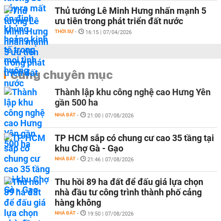
Thủ tướng Lê Minh Hưng nhấn mạnh 5
ưu tiên trong phát triển đất nước
THỜI SỰ
-
16:15 | 07/04/2026
Cùng chuyên mục
Thành lập khu công nghệ cao Hưng Yên
gần 500 ha
NHÀ ĐẤT
-
21:00 | 07/08/2026
TP HCM sắp có chung cư cao 35 tầng tại
khu Chợ Gà - Gạo
NHÀ ĐẤT
-
21:46 | 07/08/2026
Thu hồi 89 ha đất để đấu giá lựa chọn
nhà đầu tư công trình thành phố cảng
hàng không
NHÀ ĐẤT
-
19:50 | 07/08/2026