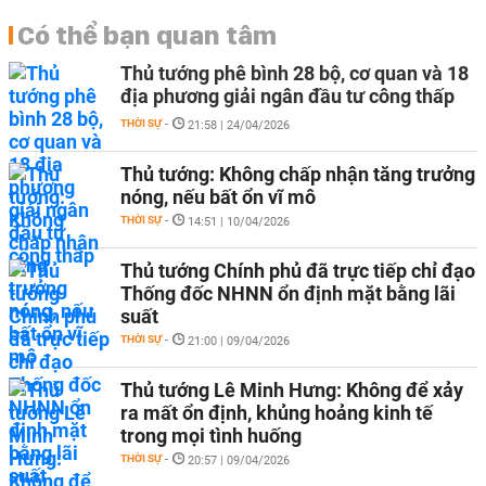
Có thể bạn quan tâm
Thủ tướng phê bình 28 bộ, cơ quan và 18
địa phương giải ngân đầu tư công thấp
THỜI SỰ
-
21:58 | 24/04/2026
Thủ tướng: Không chấp nhận tăng trưởng
nóng, nếu bất ổn vĩ mô
THỜI SỰ
-
14:51 | 10/04/2026
Thủ tướng Chính phủ đã trực tiếp chỉ đạo
Thống đốc NHNN ổn định mặt bằng lãi
suất
THỜI SỰ
-
21:00 | 09/04/2026
Thủ tướng Lê Minh Hưng: Không để xảy
ra mất ổn định, khủng hoảng kinh tế
trong mọi tình huống
THỜI SỰ
-
20:57 | 09/04/2026