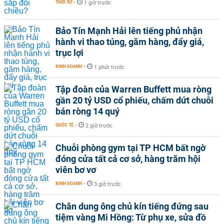
THỜI SỰ
-
1 giờ trước
Bảo Tín Mạnh Hải lên tiếng phủ nhận
hành vi thao túng, găm hàng, đẩy giá,
trục lợi
KINH DOANH
-
1 phút trước
Tập đoàn của Warren Buffett mua ròng
gần 20 tỷ USD cổ phiếu, chấm dứt chuỗi
bán ròng 14 quý
QUỐC TẾ
-
2 giờ trước
Chuỗi phòng gym tại TP HCM bất ngờ
đóng cửa tất cả cơ sở, hàng trăm hội
viên bơ vơ
KINH DOANH
-
3 giờ trước
Chân dung ông chủ kín tiếng đứng sau
tiệm vàng Mi Hồng: Từ phụ xe, sửa đồ