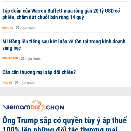
Tập đoàn của Warren Buffett mua ròng gần 20 tỷ USD cổ
phiếu, chấm dứt chuỗi bán ròng 14 quý
QUỐC TẾ
-
2 giờ trước
Mi Hồng lên tiếng sau kết luận về tồn tại trong kinh doanh
vàng bạc
KINH DOANH
-
2 giờ trước
Cán cân thương mại sắp đổi chiều?
THỜI SỰ
-
1 giờ trước
Ông Trump sắp có quyền tùy ý áp thuế
100% lên những đối tác thương mại