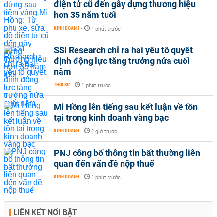
điện tử cũ đến gây dựng thương hiệu
hơn 35 năm tuổi
KINH DOANH
-
1 phút trước
SSI Research chỉ ra hai yếu tố quyết
định động lực tăng trưởng nửa cuối
năm
THỜI SỰ
-
1 phút trước
Mi Hồng lên tiếng sau kết luận về tồn
tại trong kinh doanh vàng bạc
KINH DOANH
-
2 giờ trước
PNJ công bố thông tin bất thường liên
quan đến vấn đề nộp thuế
KINH DOANH
-
1 phút trước
LIÊN KẾT NỔI BẬT