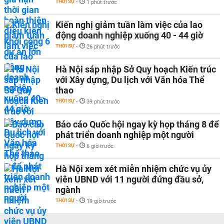
THỜI SỰ
-
1 phút trước
Kiến nghị giảm tuần làm việc của lao
động doanh nghiệp xuống 40 - 44 giờ
THỜI SỰ
-
26 phút trước
Hà Nội sáp nhập Sở Quy hoạch Kiến trúc
với Xây dựng, Du lịch với Văn hóa Thể
thao
THỜI SỰ
-
39 phút trước
Báo cáo Quốc hội ngay kỳ họp tháng 8 để
phát triển doanh nghiệp một người
THỜI SỰ
-
6 giờ trước
Hà Nội xem xét miễn nhiệm chức vụ ủy
viên UBND với 11 người đứng đầu sở,
ngành
THỜI SỰ
-
19 giờ trước