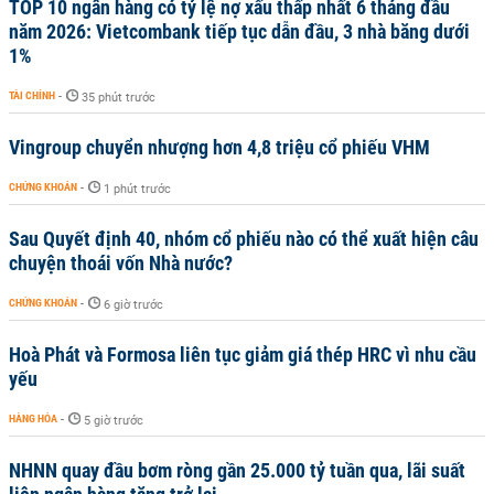
TOP 10 ngân hàng có tỷ lệ nợ xấu thấp nhất 6 tháng đầu
năm 2026: Vietcombank tiếp tục dẫn đầu, 3 nhà băng dưới
1%
TÀI CHÍNH
-
35 phút trước
Vingroup chuyển nhượng hơn 4,8 triệu cổ phiếu VHM
CHỨNG KHOÁN
-
1 phút trước
Sau Quyết định 40, nhóm cổ phiếu nào có thể xuất hiện câu
chuyện thoái vốn Nhà nước?
CHỨNG KHOÁN
-
6 giờ trước
Hoà Phát và Formosa liên tục giảm giá thép HRC vì nhu cầu
yếu
HÀNG HÓA
-
5 giờ trước
NHNN quay đầu bơm ròng gần 25.000 tỷ tuần qua, lãi suất