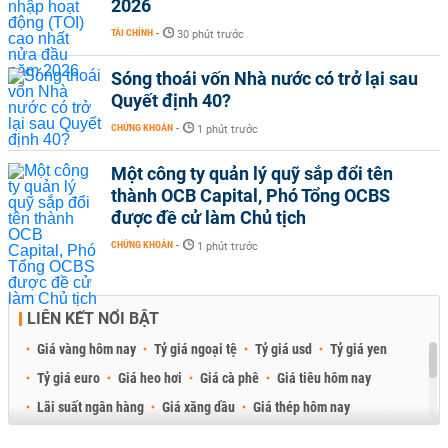
2026
TÀI CHÍNH
-
30 phút trước
Sóng thoái vốn Nhà nước có trở lại sau
Quyết định 40?
CHỨNG KHOÁN
-
1 phút trước
Một công ty quản lý quỹ sắp đổi tên
thành OCB Capital, Phó Tổng OCBS
được đề cử làm Chủ tịch
CHỨNG KHOÁN
-
1 phút trước
LIÊN KẾT NỔI BẬT
Giá vàng hôm nay
Tỷ giá ngoại tệ
Tỷ giá usd
Tỷ giá yen
Tỷ giá euro
Giá heo hơi
Giá cà phê
Giá tiêu hôm nay
Lãi suất ngân hàng
Giá xăng dầu
Giá thép hôm nay
Giá sầu riêng
Giá thịt heo
Giá gạo
Giá cao su