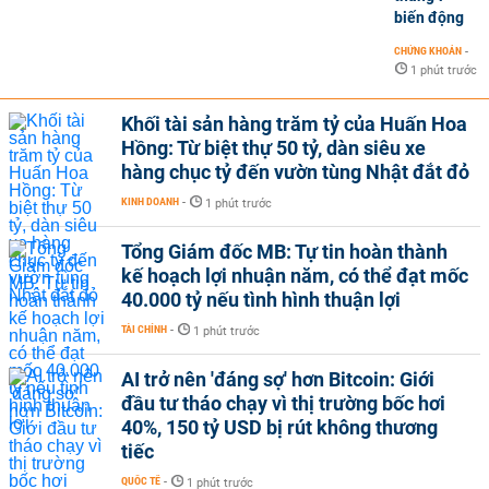
biến động
CHỨNG KHOÁN
-
1 phút trước
Khối tài sản hàng trăm tỷ của Huấn Hoa
Hồng: Từ biệt thự 50 tỷ, dàn siêu xe
hàng chục tỷ đến vườn tùng Nhật đắt đỏ
KINH DOANH
-
1 phút trước
Tổng Giám đốc MB: Tự tin hoàn thành
kế hoạch lợi nhuận năm, có thể đạt mốc
40.000 tỷ nếu tình hình thuận lợi
TÀI CHÍNH
-
1 phút trước
AI trở nên 'đáng sợ' hơn Bitcoin: Giới
đầu tư tháo chạy vì thị trường bốc hơi
40%, 150 tỷ USD bị rút không thương
tiếc
QUỐC TẾ
-
1 phút trước