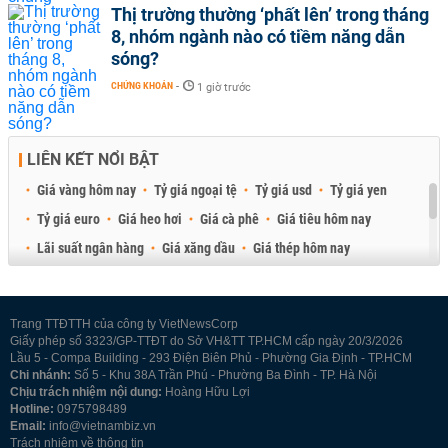
Thị trường thường ‘phất lên’ trong tháng
8, nhóm ngành nào có tiềm năng dẫn
sóng?
CHỨNG KHOÁN
-
1 giờ trước
LIÊN KẾT NỔI BẬT
Giá vàng hôm nay
Tỷ giá ngoại tệ
Tỷ giá usd
Tỷ giá yen
Tỷ giá euro
Giá heo hơi
Giá cà phê
Giá tiêu hôm nay
Lãi suất ngân hàng
Giá xăng dầu
Giá thép hôm nay
Giá sầu riêng
Giá thịt heo
Giá gạo
Giá cao su
Best Retail Brokers
Diễn đàn đầu tư Việt Nam 2026
Trang TTĐTTH của công ty VietNewsCorp
Giấy phép số 3323/GP-TTĐT do Sở VH&TT TP.HCM cấp ngày 20/3/2026
Lầu 5 - Compa Building - 293 Điện Biên Phủ - Phường Gia Định - TP.HCM
Chi nhánh:
Số 5 - Khu 38A Trần Phú - Phường Ba Đình - TP. Hà Nội
Chịu trách nhiệm nội dung:
Hoàng Hữu Lợi
Hotline:
0975798489
Email:
info@vietnambiz.vn
Trách nhiệm về thông tin