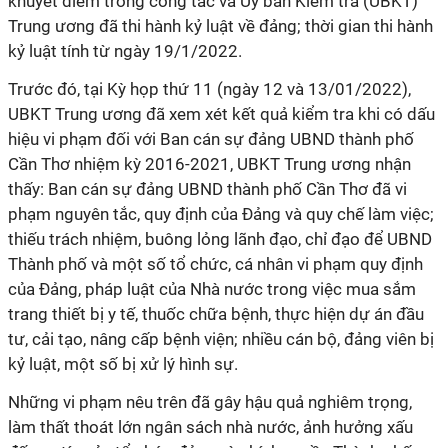
khuyết điểm trong công tác và Ủy ban Kiểm tra (UBKT)
Trung ương đã thi hành kỷ luật về đảng; thời gian thi hành
kỷ luật tính từ ngày 19/1/2022.
Trước đó, tại Kỳ họp thứ 11 (ngày 12 và 13/01/2022),
UBKT Trung ương đã xem xét kết quả kiểm tra khi có dấu
hiệu vi phạm đối với Ban cán sự đảng UBND thành phố
Cần Thơ nhiệm kỳ 2016-2021, UBKT Trung ương nhận
thấy: Ban cán sự đảng UBND thành phố Cần Thơ đã vi
phạm nguyên tắc, quy định của Đảng và quy chế làm việc;
thiếu trách nhiệm, buông lỏng lãnh đạo, chỉ đạo để UBND
Thành phố và một số tổ chức, cá nhân vi phạm quy định
của Đảng, pháp luật của Nhà nước trong việc mua sắm
trang thiết bị y tế, thuốc chữa bệnh, thực hiện dự án đầu
tư, cải tạo, nâng cấp bệnh viện; nhiều cán bộ, đảng viên bị
kỷ luật, một số bị xử lý hình sự.
Những vi phạm nêu trên đã gây hậu quả nghiêm trọng,
làm thất thoát lớn ngân sách nhà nước, ảnh hưởng xấu