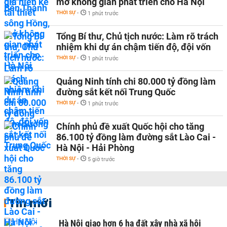
mở không gian phát triển cho Hà Nội
THỜI SỰ
-
1 phút trước
Tổng Bí thư, Chủ tịch nước: Làm rõ trách
nhiệm khi dự án chậm tiến độ, đội vốn
THỜI SỰ
-
1 phút trước
Quảng Ninh tính chi 80.000 tỷ đồng làm
đường sắt kết nối Trung Quốc
THỜI SỰ
-
1 phút trước
Chính phủ đề xuất Quốc hội cho tăng
86.100 tỷ đồng làm đường sắt Lào Cai -
Hà Nội - Hải Phòng
THỜI SỰ
-
5 giờ trước
Tin mới
Hà Nội giao hơn 6 ha đất xây nhà xã hội