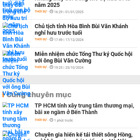
năm 2025
THỜI SỰ
-
16:29 | 01/01/2025
Chủ tịch tỉnh Hòa Bình Bùi Văn Khánh
nghỉ hưu trước tuổi
THỜI SỰ
-
17:49 | 17/12/2024
Miễn nhiệm chức Tổng Thư ký Quốc hội
với ông Bùi Văn Cường
THỜI SỰ
-
19:25 | 25/10/2024
Cùng chuyên mục
TP HCM tính xây trung tâm thương mại,
bãi xe ngầm ở Bến Thành
THỜI SỰ
-
1 phút trước
Chuyên gia hiến kế tái thiết sông Hồng,