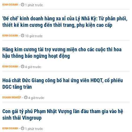
KINH DOANH
-
1 phút trước
'Đế chế’ kinh doanh hàng xa xỉ của Lý Nhã Kỳ: Từ phân phối,
thiết kế kim cương đến thời trang, phụ kiện cao cấp
KINH DOANH
-
10 giờ trước
Hãng kim cương tài trợ vương miện cho các cuộc thi hoa
hậu thông báo ngừng hoạt động
KINH DOANH
-
4 giờ trước
Hoá chất Đức Giang công bố hai ứng viên HĐQT, cổ phiếu
DGC tăng trần
DOANH NGHIỆP
-
4 giờ trước
Con gái tỷ phú Phạm Nhật Vượng lần đầu tham gia vào hệ
sinh thái Vingroup
KINH DOANH
-
1 phút trước