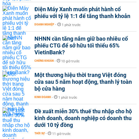
Điện Máy Xanh muốn phát hành cổ
phiếu với tỷ lệ 1:1 để tăng thanh khoản
DOANH NGHIỆP
-
1 phút trước
NHNN cần tăng nắm giữ bao nhiêu cổ
phiếu CTG để sở hữu tối thiểu 65%
VietinBank?
CHỨNG KHOÁN
-
10 giờ trước
Một thương hiệu thời trang Việt đóng
cửa sau 5 năm hoạt động, thanh lý toàn
bộ cửa hàng
KINH DOANH
-
1 phút trước
Đề xuất miễn 30% thuế thu nhập cho hộ
kinh doanh, doanh nghiệp có doanh thu
dưới 10 tỷ đồng
THỜI SỰ
-
11 giờ trước