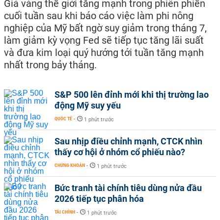
Giá vàng thế giới tăng mạnh trong phiên phiến
cuối tuần sau khi báo cáo việc làm phi nông
nghiệp của Mỹ bất ngờ suy giảm trong tháng 7,
làm giảm kỳ vọng Fed sẽ tiếp tục tăng lãi suất
và đưa kim loại quý hướng tới tuần tăng mạnh
nhất trong bảy tháng.
S&P 500 lên đỉnh mới khi thị trường lao
động Mỹ suy yếu
QUỐC TẾ
-
1 phút trước
Sau nhịp điều chỉnh mạnh, CTCK nhìn
thấy cơ hội ở nhóm cổ phiếu nào?
CHỨNG KHOÁN
-
1 phút trước
Bức tranh tài chính tiêu dùng nửa đầu
2026 tiếp tục phân hóa
TÀI CHÍNH
-
1 phút trước