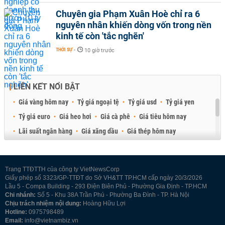
Chuyên gia Phạm Xuân Hoè chỉ ra 6
nguyên nhân khiến dòng vốn trong nền
kinh tế còn 'tắc nghẽn'
THỜI SỰ
-
10 giờ trước
LIÊN KẾT NỔI BẬT
Giá vàng hôm nay
Tỷ giá ngoại tệ
Tỷ giá usd
Tỷ giá yen
Tỷ giá euro
Giá heo hơi
Giá cà phê
Giá tiêu hôm nay
Lãi suất ngân hàng
Giá xăng dầu
Giá thép hôm nay
Giá sầu riêng
Giá thịt heo
Giá gạo
Giá cao su
Best Retail Brokers
Diễn đàn đầu tư Việt Nam 2026
Trang TTĐTTH của công ty VietNewsCorp
Giấy phép số 3323/GP-TTĐT do Sở VH&TT TP.HCM cấp ngày 20/3/2026
Lầu 5 - Compa Building - 293 Điện Biên Phủ - Phường Gia Định - TP.HCM
Chi nhánh:
Số 5 - Khu 38A Trần Phú - Phường Ba Đình - TP. Hà Nội
Chịu trách nhiệm nội dung:
Hoàng Hữu Lợi
Hotline:
0975798489
Email:
info@vietnambiz.vn