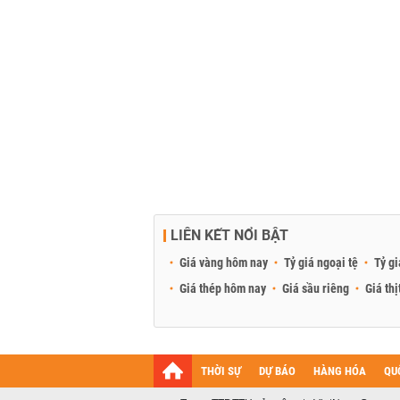
LIÊN KẾT NỔI BẬT
Giá vàng hôm nay
Tỷ giá ngoại tệ
Tỷ gi
Giá thép hôm nay
Giá sầu riêng
Giá thị
THỜI SỰ
DỰ BÁO
HÀNG HÓA
QU