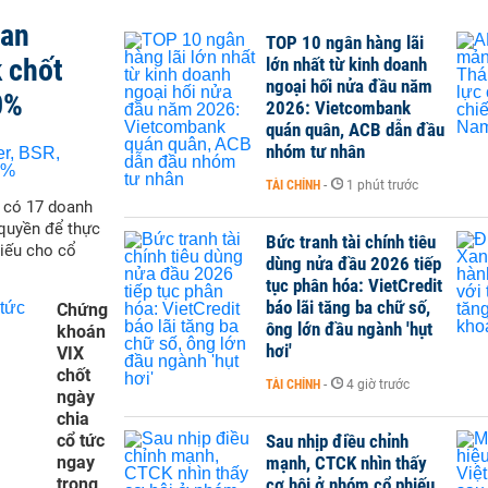
san
TOP 10 ngân hàng lãi
 chốt
lớn nhất từ kinh doanh
ngoại hối nửa đầu năm
0%
2026: Vietcombank
quán quân, ACB dẫn đầu
nhóm tư nhân
TÀI CHÍNH
-
1 phút trước
ẽ có 17 doanh
quyền để thực
Bức tranh tài chính tiêu
hiếu cho cổ
dùng nửa đầu 2026 tiếp
tục phân hóa: VietCredit
báo lãi tăng ba chữ số,
Chứng
ông lớn đầu ngành 'hụt
khoán
hơi'
VIX
chốt
TÀI CHÍNH
-
4 giờ trước
ngày
chia
cổ tức
Sau nhịp điều chỉnh
ngay
mạnh, CTCK nhìn thấy
trong
cơ hội ở nhóm cổ phiếu