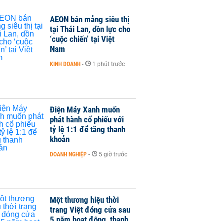
AEON bán mảng siêu thị
tại Thái Lan, dồn lực cho
‘cuộc chiến’ tại Việt
Nam
KINH DOANH
-
1 phút trước
Điện Máy Xanh muốn
phát hành cổ phiếu với
tỷ lệ 1:1 để tăng thanh
khoản
DOANH NGHIỆP
-
5 giờ trước
Một thương hiệu thời
trang Việt đóng cửa sau
5 năm hoạt động, thanh