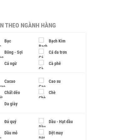
IN THEO NGÀNH HÀNG
Bạc
Bạch Kim
Bông - Sợi
Cá da trơn
Cá ngừ
Cà phê
Cacao
Cao su
Chất dẻo
Chè
Da giày
Đá quý
Dầu - Hạt dầu
Dầu mỏ
Dệt may