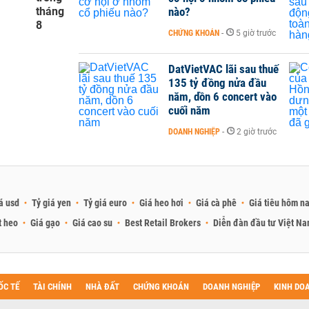
tháng
nào?
8
CHỨNG KHOÁN
-
5 giờ trước
DatVietVAC lãi sau thuế
135 tỷ đồng nửa đầu
năm, dồn 6 concert vào
cuối năm
DOANH NGHIỆP
-
2 giờ trước
á usd
Tỷ giá yen
Tỷ giá euro
Giá heo hơi
Giá cà phê
Giá tiêu hôm n
t heo
Giá gạo
Giá cao su
Best Retail Brokers
Diễn đàn đầu tư Việt N
ỐC TẾ
TÀI CHÍNH
NHÀ ĐẤT
CHỨNG KHOÁN
DOANH NGHIỆP
KINH DO