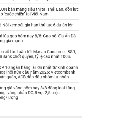
Palladium
Phân bón
ON bán mảng siêu thị tại Thái Lan, dồn lực
Rau - Củ -Quả
Sắt thép
o ‘cuộc chiến’ tại Việt Nam
Sữa
 Nội xem xét gia hạn thủ tục 6 dự án lớn
á lúa gạo hôm nay 8/8: Gạo nội địa Ấn Độ
ăng giá mạnh
Than
Thức ăn chăn nuôi
ch cổ tức tuần tới: Masan Consumer, BSR,
Thủy hải sản khác
Tôm
BBank chốt quyền, tỷ lệ cao nhất 100%
Vàng
P 10 ngân hàng lãi lớn nhất từ kinh doanh
goại hối nửa đầu năm 2026: Vietcombank
uán quân, ACB dẫn đầu nhóm tư nhân
VLXD khác
Xăng dầu
ảng giá vàng hôm nay 8/8 đồng loạt tăng
Xi măng - Clynker
ng, vàng nhẫn DOJI vọt 2,5 triệu
ồng/lượng