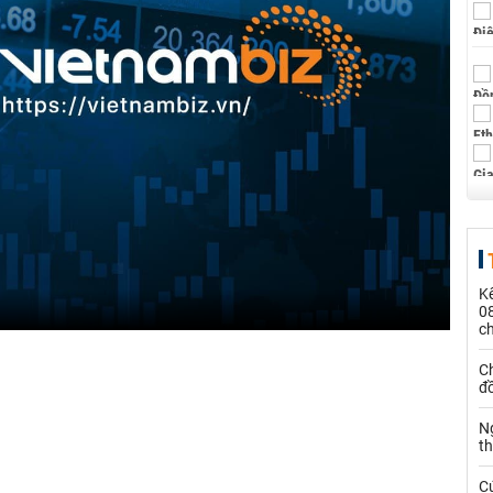
Kế
0
c
Ch
đ
N
t
C