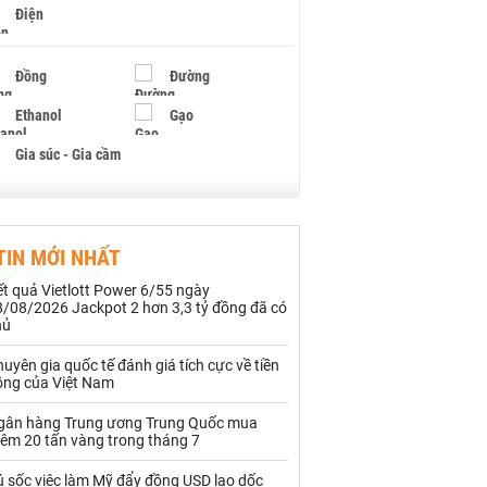
Điện
Đồng
Đường
Ethanol
Gạo
Gia súc - Gia cầm
Giấy
Gỗ
TIN MỚI NHẤT
Hạt điều
Hồ tiêu - Hạt tiêu
t quả Vietlott Power 6/55 ngày
Khí đốt
8/08/2026 Jackpot 2 hơn 3,3 tỷ đồng đã có
hủ
Kim loại khác
Mắc ca
uyên gia quốc tế đánh giá tích cực về tiền
ồng của Việt Nam
Muối
Ngũ cốc
gân hàng Trung ương Trung Quốc mua
Nhựa - Hạt nhựa
hêm 20 tấn vàng trong tháng 7
ú sốc việc làm Mỹ đẩy đồng USD lao dốc