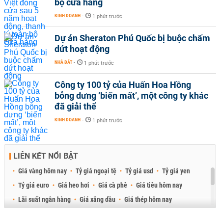
bộ cửa hàng
KINH DOANH
-
1 phút trước
Dự án Sheraton Phú Quốc bị buộc chấm
dứt hoạt động
NHÀ ĐẤT
-
1 phút trước
Công ty 100 tỷ của Huấn Hoa Hồng
bỗng dưng ‘biến mất’, một công ty khác
đã giải thể
KINH DOANH
-
1 phút trước
LIÊN KẾT NỔI BẬT
Giá vàng hôm nay
Tỷ giá ngoại tệ
Tỷ giá usd
Tỷ giá yen
Tỷ giá euro
Giá heo hơi
Giá cà phê
Giá tiêu hôm nay
Lãi suất ngân hàng
Giá xăng dầu
Giá thép hôm nay
Giá sầu riêng
Giá thịt heo
Giá gạo
Giá cao su