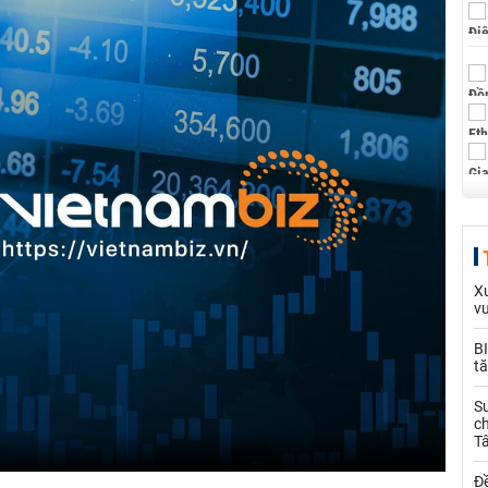
Xu
v
BI
tă
S
ch
T
Đề