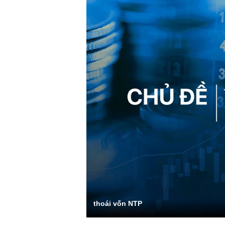
thoái vốn NTP