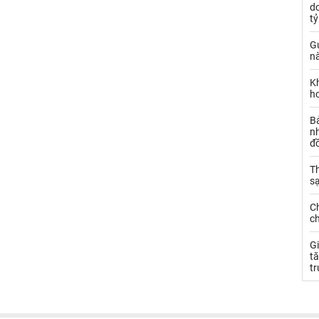
d
t
Gử
nà
K
h
B
n
đ
Th
s
C
c
Gi
tă
t