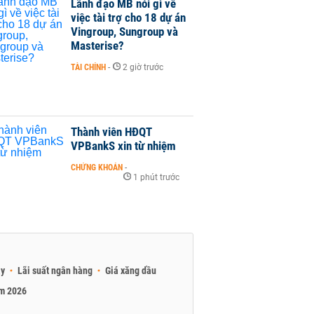
Lãnh đạo MB nói gì về
việc tài trợ cho 18 dự án
Vingroup, Sungroup và
Masterise?
TÀI CHÍNH
-
2 giờ trước
Thành viên HĐQT
VPBankS xin từ nhiệm
CHỨNG KHOÁN
-
1 phút trước
ay
Lãi suất ngân hàng
Giá xăng dầu
am 2026