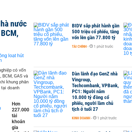
Nhà nước
BIDV sắp phát hành gần
, BCM,
500 triệu cổ phiếu, tăng
vốn lên gần 77.800 tỷ
TÀI CHÍNH
-
1 phút trước
nghiệp có vốn
Dàn lãnh đạo GenZ nhà
M, BCM, GAS và
Vingroup,
 khi khung phân
Techcombank, VPBank,
 tại doanh
PC1: Người nắm
10.000 tỷ đồng cổ
phiếu, người làm chủ
Hơn
tịch ở tuổi 27
227.000
tài
KINH DOANH
-
1 phút trước
khoản
gia