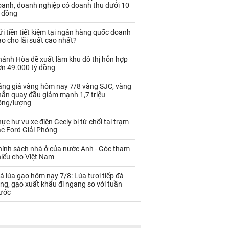
Palladium
Phân bón
oanh, doanh nghiệp có doanh thu dưới 10
ỷ đồng
Rau - Củ -Quả
Sắt thép
i tiền tiết kiệm tại ngân hàng quốc doanh
o cho lãi suất cao nhất?
Sữa
hánh Hòa đề xuất làm khu đô thị hỗn hợp
ơn 49.000 tỷ đồng
Than
Thức ăn chăn nuôi
ảng giá vàng hôm nay 7/8 vàng SJC, vàng
Thủy hải sản khác
Tôm
hẫn quay đầu giảm mạnh 1,7 triệu
ồng/lượng
Vàng
ực hư vụ xe điện Geely bị từ chối tại trạm
ạc Ford Giải Phóng
VLXD khác
Xăng dầu
hính sách nhà ở của nước Anh - Góc tham
Xi măng - Clynker
hiếu cho Việt Nam
á lúa gạo hôm nay 7/8: Lúa tươi tiếp đà
ng, gạo xuất khẩu đi ngang so với tuần
rước