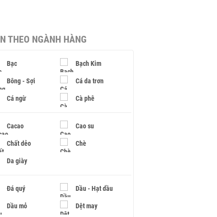
IN THEO NGÀNH HÀNG
Bạc
Bạch Kim
Bông - Sợi
Cá da trơn
Cá ngừ
Cà phê
Cacao
Cao su
Chất dẻo
Chè
Da giày
Đá quý
Dầu - Hạt dầu
Dầu mỏ
Dệt may