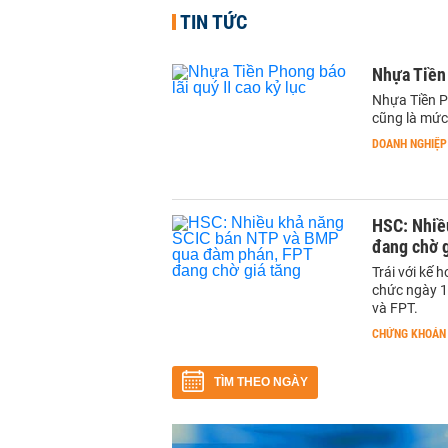
TIN TỨC
Nhựa Tiền 
Nhựa Tiền P
cũng là mức 
DOANH NGHIỆP
HSC: Nhiề
đang chờ g
Trái với kế 
chức ngày 1
và FPT.
CHỨNG KHOÁN
TÌM THEO NGÀY