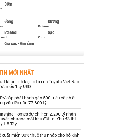
Điện
Đồng
Đường
Ethanol
Gạo
Gia súc - Gia cầm
Giấy
Gỗ
TIN MỚI NHẤT
Hạt điều
Hồ tiêu - Hạt tiêu
ất khẩu linh kiện ô tô của Toyota Việt Nam
Khí đốt
ượt mốc 1 tỷ USD
DV sắp phát hành gần 500 triệu cổ phiếu,
Kim loại khác
Mắc ca
ng vốn lên gần 77.800 tỷ
Muối
Ngũ cốc
unshine Homes dự chi hơn 2.200 tỷ nhận
uyển nhượng một khu đất tại Khu đô thị
Nhựa - Hạt nhựa
ây Hồ Tây
 xuất miễn 30% thuế thu nhập cho hộ kinh