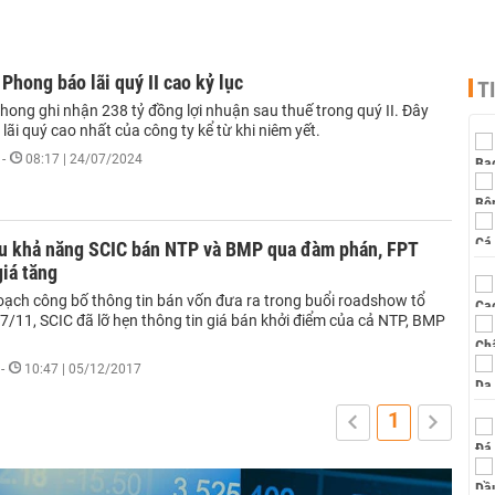
Phong báo lãi quý II cao kỷ lục
T
hong ghi nhận 238 tỷ đồng lợi nhuận sau thuế trong quý II. Đây
lãi quý cao nhất của công ty kể từ khi niêm yết.
-
08:17 | 24/07/2024
u khả năng SCIC bán NTP và BMP qua đàm phán, FPT
iá tăng
hoạch công bố thông tin bán vốn đưa ra trong buổi roadshow tổ
7/11, SCIC đã lỡ hẹn thông tin giá bán khởi điểm của cả NTP, BMP
-
10:47 | 05/12/2017
1