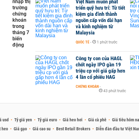
nhập thị
Việt Nam muốn phát
trường
triển quỹ hưu trí: Từ tiết
chứng
kiệm gia đình thành
khoán
nguồn cấp vốn dài hạn
trong
và kinh nghiệm từ
tháng 7
Malaysia
biến
QUỐC TẾ
-
1 phút trước
động
Công ty con của HAGL
chốt ngày IPO gần 19
triệu cp với giá gấp hơn
4 lần cổ phiếu HAG
CHỨNG KHOÁN
-
43 phút trước
á usd
Tỷ giá yen
Tỷ giá euro
Giá heo hơi
Giá cà phê
Giá tiêu hôm n
t heo
Giá gạo
Giá cao su
Best Retail Brokers
Diễn đàn đầu tư Việt N