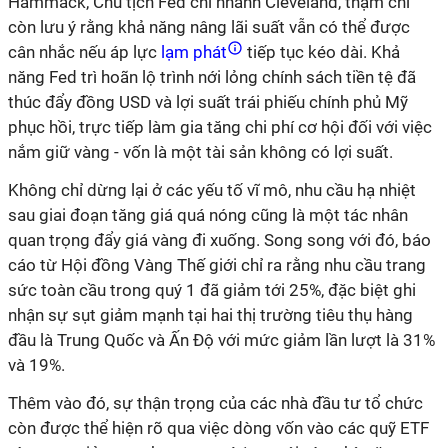
Hammack, Chủ tịch Fed chi nhánh Cleveland, thậm chí
còn lưu ý rằng khả năng nâng lãi suất vẫn có thể được
cân nhắc nếu áp lực
lạm phát
tiếp tục kéo dài. Khả
năng Fed trì hoãn lộ trình nới lỏng chính sách tiền tệ đã
thúc đẩy đồng USD và lợi suất trái phiếu chính phủ Mỹ
phục hồi, trực tiếp làm gia tăng chi phí cơ hội đối với việc
nắm giữ vàng - vốn là một tài sản không có lợi suất.
Không chỉ dừng lại ở các yếu tố vĩ mô, nhu cầu hạ nhiệt
sau giai đoạn tăng giá quá nóng cũng là một tác nhân
quan trọng đẩy giá vàng đi xuống. Song song với đó, báo
cáo từ Hội đồng Vàng Thế giới chỉ ra rằng nhu cầu trang
sức toàn cầu trong quý 1 đã giảm tới 25%, đặc biệt ghi
nhận sự sụt giảm mạnh tại hai thị trường tiêu thụ hàng
đầu là Trung Quốc và Ấn Độ với mức giảm lần lượt là 31%
và 19%.
Thêm vào đó, sự thận trọng của các nhà đầu tư tổ chức
còn được thể hiện rõ qua việc dòng vốn vào các quỹ ETF