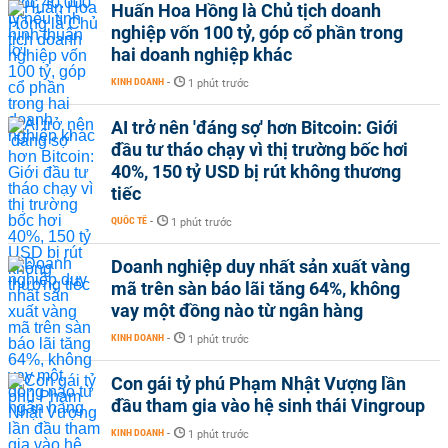
Huấn Hoa Hồng là Chủ tịch doanh
nghiệp vốn 100 tỷ, góp cổ phần trong
hai doanh nghiệp khác
KINH DOANH
-
1 phút trước
AI trở nên 'đáng sợ' hơn Bitcoin: Giới
đầu tư tháo chạy vì thị trường bốc hơi
40%, 150 tỷ USD bị rút không thương
tiếc
QUỐC TẾ
-
1 phút trước
Doanh nghiệp duy nhất sản xuất vàng
mã trên sàn báo lãi tăng 64%, không
vay một đồng nào từ ngân hàng
KINH DOANH
-
1 phút trước
Con gái tỷ phú Phạm Nhật Vượng lần
đầu tham gia vào hệ sinh thái Vingroup
KINH DOANH
-
1 phút trước