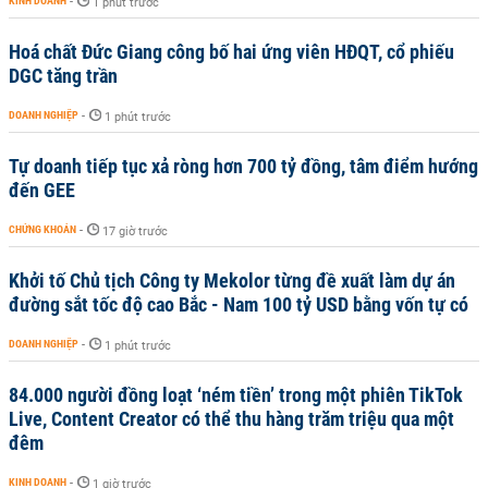
KINH DOANH
-
1 phút trước
Hoá chất Đức Giang công bố hai ứng viên HĐQT, cổ phiếu
DGC tăng trần
DOANH NGHIỆP
-
1 phút trước
Tự doanh tiếp tục xả ròng hơn 700 tỷ đồng, tâm điểm hướng
đến GEE
CHỨNG KHOÁN
-
17 giờ trước
Khởi tố Chủ tịch Công ty Mekolor từng đề xuất làm dự án
đường sắt tốc độ cao Bắc - Nam 100 tỷ USD bằng vốn tự có
DOANH NGHIỆP
-
1 phút trước
84.000 người đồng loạt ‘ném tiền’ trong một phiên TikTok
Live, Content Creator có thể thu hàng trăm triệu qua một
đêm
KINH DOANH
-
1 giờ trước