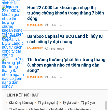
Hơn 227.000 tài khoản gia nhập thị
trường chứng khoán trong tháng 7 biến
động
CHỨNG KHOÁN
-
1 phút trước
Bamboo Capital và BCG Land bị hủy tư
cách công ty đại chúng
DOANH NGHIỆP
-
1 phút trước
Thị trường thường ‘phất lên’ trong tháng
8, nhóm ngành nào có tiềm năng dẫn
sóng?
CHỨNG KHOÁN
-
1 phút trước
LIÊN KẾT NỔI BẬT
Giá vàng hôm nay
Tỷ giá ngoại tệ
Tỷ giá usd
Tỷ giá yen
Tỷ giá euro
Giá heo hơi
Giá cà phê
Giá tiêu hôm nay