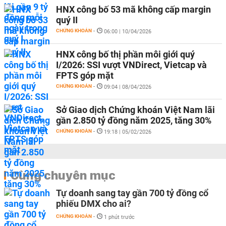
HNX công bố 53 mã không cấp margin
quý II
CHỨNG KHOÁN
-
06:00 | 10/04/2026
HNX công bố thị phần môi giới quý
I/2026: SSI vượt VNDirect, Vietcap và
FPTS góp mặt
CHỨNG KHOÁN
-
09:04 | 08/04/2026
Sở Giao dịch Chứng khoán Việt Nam lãi
gần 2.850 tỷ đồng năm 2025, tăng 30%
CHỨNG KHOÁN
-
19:18 | 05/02/2026
Cùng chuyên mục
Tự doanh sang tay gần 700 tỷ đồng cổ
phiếu DMX cho ai?
CHỨNG KHOÁN
-
1 phút trước