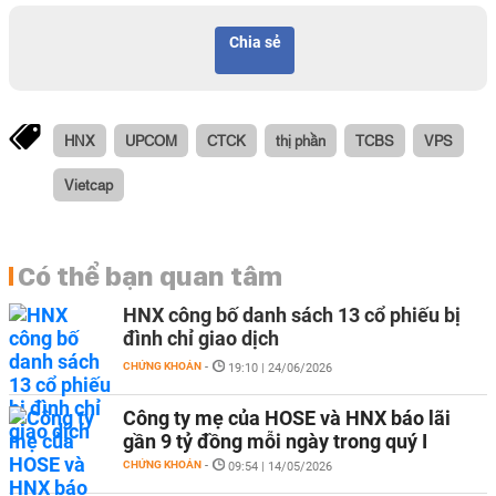
Chia sẻ
HNX
UPCOM
CTCK
thị phần
TCBS
VPS
Vietcap
Có thể bạn quan tâm
HNX công bố danh sách 13 cổ phiếu bị
đình chỉ giao dịch
CHỨNG KHOÁN
-
19:10 | 24/06/2026
Công ty mẹ của HOSE và HNX báo lãi
gần 9 tỷ đồng mỗi ngày trong quý I
CHỨNG KHOÁN
-
09:54 | 14/05/2026