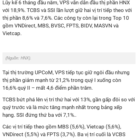
Lũy kế 6 tháng đầu năm, VPS vẫn dẫn đầu thị phần HNX
với 18,9%. TCBS và SSI lần lượt giữ hai vị trí tiếp theo với
thị phần 8,6% và 7,6%. Các công ty còn lại trong Top 10
gồm VNDirect, MBS, BVSC, FPTS, BIDV, MASVN và
Vietcap.
(Nguồn:
HNX
).
Tại thị trường UPCoM, VPS tiếp tục giữ ngôi đầu nhưng
thị phần giảm mạnh từ 21,2% trong quý I xuống còn
16,6% quý II – mất 4,6 điểm phần trăm.
TCBS bứt phá lên vị trí thứ hai với 13%, gần gấp đôi so với
quý trước và là mức tăng mạnh nhất trong bảng xếp
hạng. SSI đứng thứ ba với 7,1
%.
.
Các vị trí tiếp theo gồm MBS (5,6%), Vietcap (5,6%),
VNDirect (5,5%) và FPTS (3,7%). Ba vị trí cuối là VCBS