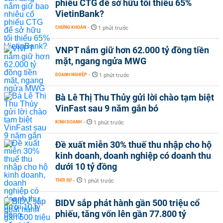
phiếu CTG để sở hữu tối thiểu 65%
VietinBank?
CHỨNG KHOÁN
-
1 phút trước
VNPT nắm giữ hơn 62.000 tỷ đồng tiền
mặt, ngang ngửa MWG
DOANH NGHIỆP
-
1 phút trước
Bà Lê Thị Thu Thủy gửi lời chào tạm biệt
VinFast sau 9 năm gắn bó
KINH DOANH
-
1 phút trước
Đề xuất miễn 30% thuế thu nhập cho hộ
kinh doanh, doanh nghiệp có doanh thu
dưới 10 tỷ đồng
THỜI SỰ
-
1 phút trước
BIDV sắp phát hành gần 500 triệu cổ
phiếu, tăng vốn lên gần 77.800 tỷ