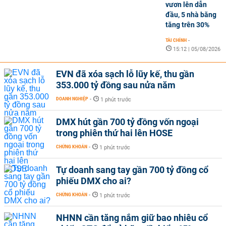
vươn lên dẫn
đầu, 5 nhà băng
tăng trên 30%
TÀI CHÍNH
-
15:12 | 05/08/2026
EVN đã xóa sạch lỗ lũy kế, thu gần
353.000 tỷ đồng sau nửa năm
DOANH NGHIỆP
-
1 phút trước
DMX hút gần 700 tỷ đồng vốn ngoại
trong phiên thứ hai lên HOSE
CHỨNG KHOÁN
-
1 phút trước
Tự doanh sang tay gần 700 tỷ đồng cổ
phiếu DMX cho ai?
CHỨNG KHOÁN
-
1 phút trước
NHNN cần tăng nắm giữ bao nhiêu cổ