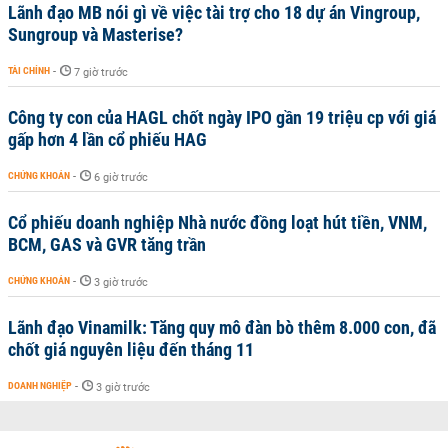
Lãnh đạo MB nói gì về việc tài trợ cho 18 dự án Vingroup,
Sungroup và Masterise?
TÀI CHÍNH
-
7 giờ trước
Công ty con của HAGL chốt ngày IPO gần 19 triệu cp với giá
gấp hơn 4 lần cổ phiếu HAG
CHỨNG KHOÁN
-
6 giờ trước
Cổ phiếu doanh nghiệp Nhà nước đồng loạt hút tiền, VNM,
BCM, GAS và GVR tăng trần
CHỨNG KHOÁN
-
3 giờ trước
Lãnh đạo Vinamilk: Tăng quy mô đàn bò thêm 8.000 con, đã
chốt giá nguyên liệu đến tháng 11
DOANH NGHIỆP
-
3 giờ trước