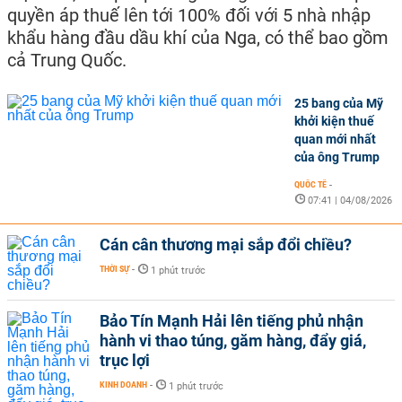
quyền áp thuế lên tới 100% đối với 5 nhà nhập
khẩu hàng đầu dầu khí của Nga, có thể bao gồm
cả Trung Quốc.
25 bang của Mỹ
khởi kiện thuế
quan mới nhất
của ông Trump
QUỐC TẾ
-
07:41 | 04/08/2026
Cán cân thương mại sắp đổi chiều?
THỜI SỰ
-
1 phút trước
Bảo Tín Mạnh Hải lên tiếng phủ nhận
hành vi thao túng, găm hàng, đẩy giá,
trục lợi
KINH DOANH
-
1 phút trước