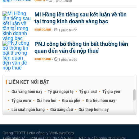
QUỐC TẾ
-
1 phút trước
Mi Hồng lên tiếng sau kết luận về tồn
tại trong kinh doanh vàng bạc
KINH DOANH
-
1 phút trước
PNJ công bố thông tin bất thường liên
quan đến vấn đề nộp thuế
KINH DOANH
-
1 phút trước
LIÊN KẾT NỔI BẬT
Giá vàng hôm nay
Tỷ giá ngoại tệ
Tỷ giá usd
Tỷ giá yen
Tỷ giá euro
Giá heo hơi
Giá cà phê
Giá tiêu hôm nay
Lãi suất ngân hàng
Giá xăng dầu
Giá thép hôm nay
Giá sầu riêng
Giá thịt heo
Giá gạo
Giá cao su
Best Retail Brokers
Diễn đàn đầu tư Việt Nam 2026
Trang TTĐTTH của công ty VietNewsCorp
Giấy phép số 3323/GP-TTĐT do Sở VH&TT TP.HCM cấp ngày 20/3/2026