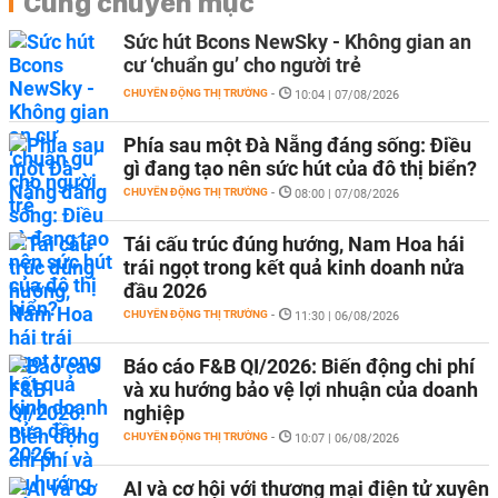
Cùng chuyên mục
Sức hút Bcons NewSky - Không gian an
cư ‘chuẩn gu’ cho người trẻ
CHUYỂN ĐỘNG THỊ TRƯỜNG
-
10:04 | 07/08/2026
Phía sau một Đà Nẵng đáng sống: Điều
gì đang tạo nên sức hút của đô thị biển?
CHUYỂN ĐỘNG THỊ TRƯỜNG
-
08:00 | 07/08/2026
Tái cấu trúc đúng hướng, Nam Hoa hái
trái ngọt trong kết quả kinh doanh nửa
đầu 2026
CHUYỂN ĐỘNG THỊ TRƯỜNG
-
11:30 | 06/08/2026
Báo cáo F&B QI/2026: Biến động chi phí
và xu hướng bảo vệ lợi nhuận của doanh
nghiệp
CHUYỂN ĐỘNG THỊ TRƯỜNG
-
10:07 | 06/08/2026
AI và cơ hội với thương mại điện tử xuyên