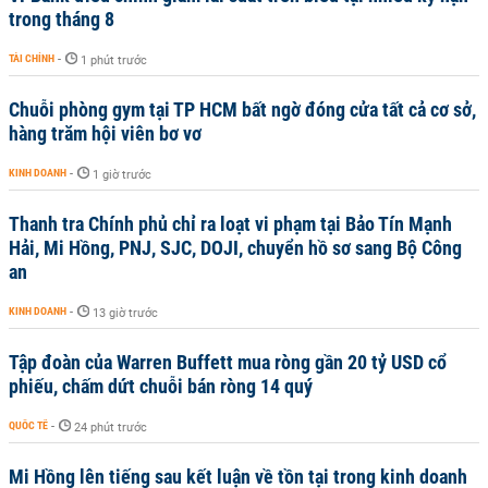
trong tháng 8
TÀI CHÍNH
-
1 phút trước
Chuỗi phòng gym tại TP HCM bất ngờ đóng cửa tất cả cơ sở,
hàng trăm hội viên bơ vơ
KINH DOANH
-
1 giờ trước
Thanh tra Chính phủ chỉ ra loạt vi phạm tại Bảo Tín Mạnh
Hải, Mi Hồng, PNJ, SJC, DOJI, chuyển hồ sơ sang Bộ Công
an
KINH DOANH
-
13 giờ trước
Tập đoàn của Warren Buffett mua ròng gần 20 tỷ USD cổ
phiếu, chấm dứt chuỗi bán ròng 14 quý
QUỐC TẾ
-
24 phút trước
Mi Hồng lên tiếng sau kết luận về tồn tại trong kinh doanh