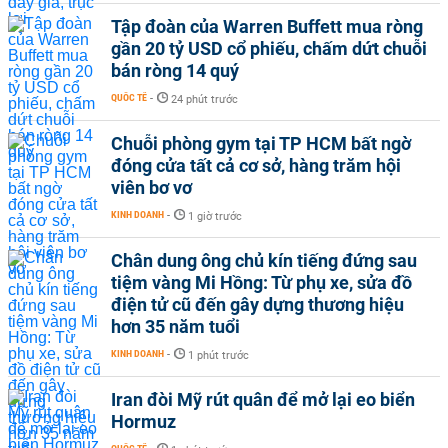
Tập đoàn của Warren Buffett mua ròng
gần 20 tỷ USD cổ phiếu, chấm dứt chuỗi
bán ròng 14 quý
QUỐC TẾ
-
24 phút trước
Chuỗi phòng gym tại TP HCM bất ngờ
đóng cửa tất cả cơ sở, hàng trăm hội
viên bơ vơ
KINH DOANH
-
1 giờ trước
Chân dung ông chủ kín tiếng đứng sau
tiệm vàng Mi Hồng: Từ phụ xe, sửa đồ
điện tử cũ đến gây dựng thương hiệu
hơn 35 năm tuổi
KINH DOANH
-
1 phút trước
Iran đòi Mỹ rút quân để mở lại eo biển
Hormuz