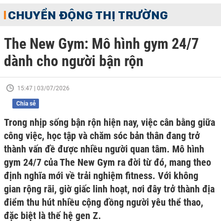
CHUYỂN ĐỘNG THỊ TRƯỜNG
The New Gym: Mô hình gym 24/7
dành cho người bận rộn
15:47 | 03/07/2026
Chia sẻ
Trong nhịp sống bận rộn hiện nay, việc cân bằng giữa
công việc, học tập và chăm sóc bản thân đang trở
thành vấn đề được nhiều người quan tâm. Mô hình
gym 24/7 của The New Gym ra đời từ đó, mang theo
định nghĩa mới về trải nghiệm fitness. Với không
gian rộng rãi, giờ giấc linh hoạt, nơi đây trở thành địa
điểm thu hút nhiều cộng đồng người yêu thể thao,
đặc biệt là thế hệ gen Z.