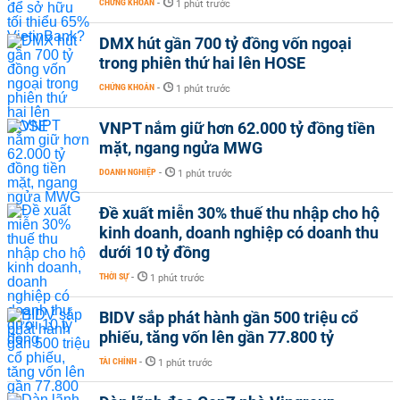
CHỨNG KHOÁN
-
1 phút trước
DMX hút gần 700 tỷ đồng vốn ngoại
trong phiên thứ hai lên HOSE
CHỨNG KHOÁN
-
1 phút trước
VNPT nắm giữ hơn 62.000 tỷ đồng tiền
mặt, ngang ngửa MWG
DOANH NGHIỆP
-
1 phút trước
Đề xuất miễn 30% thuế thu nhập cho hộ
kinh doanh, doanh nghiệp có doanh thu
dưới 10 tỷ đồng
THỜI SỰ
-
1 phút trước
BIDV sắp phát hành gần 500 triệu cổ
phiếu, tăng vốn lên gần 77.800 tỷ
TÀI CHÍNH
-
1 phút trước