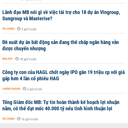
Lãnh đạo MB nói gì về việc tài trợ cho 18 dự án Vingroup,
Sungroup và Masterise?
TÀI CHÍNH
-
3 giờ trước
Đề xuất dự án bất động sản đang thế chấp ngân hàng vẫn
được chuyển nhượng
NHÀ ĐẤT
-
18 giờ trước
Công ty con của HAGL chốt ngày IPO gần 19 triệu cp với giá
gấp hơn 4 lần cổ phiếu HAG
CHỨNG KHOÁN
-
2 giờ trước
Tổng Giám đốc MB: Tự tin hoàn thành kế hoạch lợi nhuận
năm, có thể đạt mốc 40.000 tỷ nếu tình hình thuận lợi
TÀI CHÍNH
-
16 giờ trước