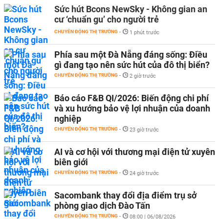
Sức hút Bcons NewSky - Không gian an
cư ‘chuẩn gu’ cho người trẻ
CHUYỂN ĐỘNG THỊ TRƯỜNG
-
1 phút trước
Phía sau một Đà Nẵng đáng sống: Điều
gì đang tạo nên sức hút của đô thị biển?
CHUYỂN ĐỘNG THỊ TRƯỜNG
-
2 giờ trước
Báo cáo F&B QI/2026: Biến động chi phí
và xu hướng bảo vệ lợi nhuận của doanh
nghiệp
CHUYỂN ĐỘNG THỊ TRƯỜNG
-
23 giờ trước
AI và cơ hội với thương mại điện tử xuyên
biên giới
CHUYỂN ĐỘNG THỊ TRƯỜNG
-
24 giờ trước
Sacombank thay đổi địa điểm trụ sở
phòng giao dịch Đào Tấn
CHUYỂN ĐỘNG THỊ TRƯỜNG
-
08:00 | 06/08/2026