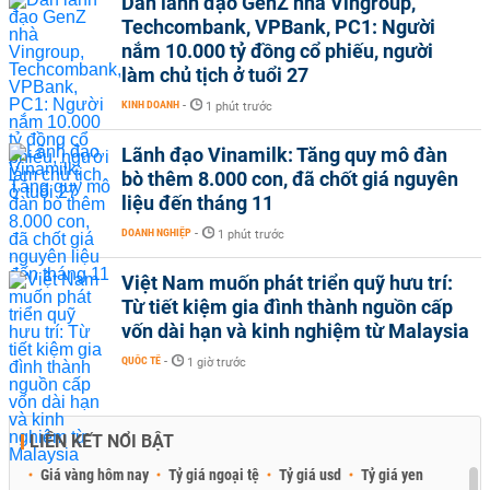
Dàn lãnh đạo GenZ nhà Vingroup,
Techcombank, VPBank, PC1: Người
nắm 10.000 tỷ đồng cổ phiếu, người
làm chủ tịch ở tuổi 27
KINH DOANH
-
1 phút trước
Lãnh đạo Vinamilk: Tăng quy mô đàn
bò thêm 8.000 con, đã chốt giá nguyên
liệu đến tháng 11
DOANH NGHIỆP
-
1 phút trước
Việt Nam muốn phát triển quỹ hưu trí:
Từ tiết kiệm gia đình thành nguồn cấp
vốn dài hạn và kinh nghiệm từ Malaysia
QUỐC TẾ
-
1 giờ trước
LIÊN KẾT NỔI BẬT
Giá vàng hôm nay
Tỷ giá ngoại tệ
Tỷ giá usd
Tỷ giá yen