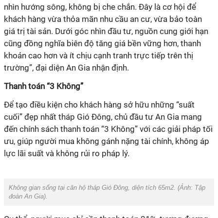
nhìn hướng sông, không bị che chắn. Đây là cơ hội để
khách hàng vừa thỏa mãn nhu cầu an cư, vừa bảo toàn
giá trị tài sản. Dưới góc nhìn đầu tư, nguồn cung giới hạn
cũng đồng nghĩa biên độ tăng giá bền vững hơn, thanh
khoản cao hơn và ít chịu cạnh tranh trực tiếp trên thị
trường”, đại diện An Gia nhận định.
Thanh toán “3 Không”
Để tạo điều kiện cho khách hàng sở hữu những “suất
cuối” đẹp nhất tháp Gió Đông, chủ đầu tư An Gia mang
đến chính sách thanh toán “3 Không” với các giải pháp tối
ưu, giúp người mua không gánh nặng tài chính, không áp
lực lãi suất và không rủi ro pháp lý.
Không gian sống tại căn hộ tháp Gió Đông, diện tích 65m2
. (Ảnh:
Tập
đoàn An Gia)
.