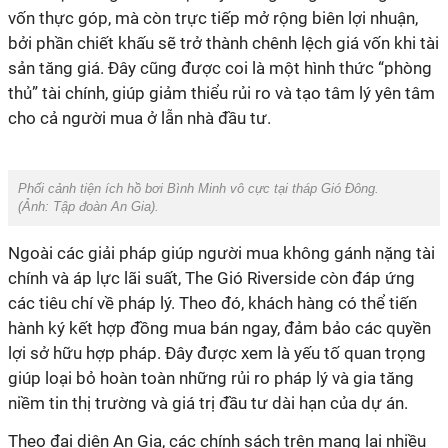
vốn thực góp, mà còn trực tiếp mở rộng biên lợi nhuận,
bởi phần chiết khấu sẽ trở thành chênh lệch giá vốn khi tài
sản tăng giá. Đây cũng được coi là một hình thức “phòng
thủ” tài chính, giúp giảm thiểu rủi ro và tạo tâm lý yên tâm
cho cả người mua ở lẫn nhà đầu tư.
Phối cảnh tiện ích hồ bơi Bình Minh vô cực tại tháp Gió Đông
.
(Ảnh:
Tập đoàn An Gia
).
Ngoài các giải pháp giúp người mua không gánh nặng tài
chính và áp lực lãi suất, The Gió Riverside còn đáp ứng
các tiêu chí về pháp lý. Theo đó, khách hàng có thể tiến
hành ký kết hợp đồng mua bán ngay, đảm bảo các quyền
lợi sở hữu hợp pháp. Đây được xem là yếu tố quan trọng
giúp loại bỏ hoàn toàn những rủi ro pháp lý và gia tăng
niềm tin thị trường và giá trị đầu tư dài hạn của dự án.
Theo đại diện An Gia, các chính sách trên mang lại nhiều