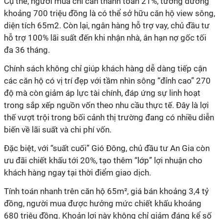
Cụ thể, người mua chỉ cần thanh toán 21%, tương đương
khoảng 700 triệu đồng là có thể sở hữu căn hộ view sông,
diện tích 65m2. Còn lại, ngân hàng hỗ trợ vay, chủ đầu tư
hỗ trợ 100% lãi suất đến khi nhận nhà, ân hạn nợ gốc tối
đa 36 tháng.
Chính sách không chỉ giúp khách hàng dễ dàng tiếp cận
các căn hộ có vị trí đẹp với tầm nhìn sông “đỉnh cao” 270
độ mà còn giảm áp lực tài chính, đáp ứng sự linh hoạt
trong sắp xếp nguồn vốn theo nhu cầu thực tế. Đây là lợi
thế vượt trội trong bối cảnh thị trường đang có nhiều diễn
biến về lãi suất và chi phí vốn.
Đặc biệt, với “suất cuối” Gió Đông, chủ đầu tư An Gia còn
ưu đãi chiết khấu tới 20%, tạo thêm “lớp” lợi nhuận cho
khách hàng ngay tại thời điểm giao dịch.
Tính toán nhanh trên căn hộ 65m², giá bán khoảng 3,4 tỷ
đồng, người mua được hưởng mức chiết khấu khoảng
680 triệu đồng. Khoản lợi này không chỉ giảm đáng kể số