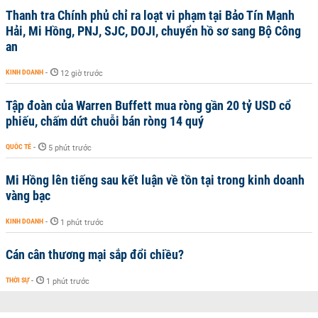
Thanh tra Chính phủ chỉ ra loạt vi phạm tại Bảo Tín Mạnh
Hải, Mi Hồng, PNJ, SJC, DOJI, chuyển hồ sơ sang Bộ Công
an
KINH DOANH
-
12 giờ trước
Tập đoàn của Warren Buffett mua ròng gần 20 tỷ USD cổ
phiếu, chấm dứt chuỗi bán ròng 14 quý
QUỐC TẾ
-
5 phút trước
Mi Hồng lên tiếng sau kết luận về tồn tại trong kinh doanh
vàng bạc
KINH DOANH
-
1 phút trước
Cán cân thương mại sắp đổi chiều?
THỜI SỰ
-
1 phút trước