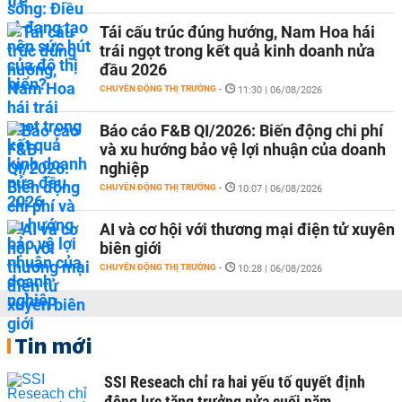
Tái cấu trúc đúng hướng, Nam Hoa hái
trái ngọt trong kết quả kinh doanh nửa
đầu 2026
CHUYỂN ĐỘNG THỊ TRƯỜNG
-
11:30 | 06/08/2026
Báo cáo F&B QI/2026: Biến động chi phí
và xu hướng bảo vệ lợi nhuận của doanh
nghiệp
CHUYỂN ĐỘNG THỊ TRƯỜNG
-
10:07 | 06/08/2026
AI và cơ hội với thương mại điện tử xuyên
biên giới
CHUYỂN ĐỘNG THỊ TRƯỜNG
-
10:28 | 06/08/2026
Tin mới
SSI Reseach chỉ ra hai yếu tố quyết định
động lực tăng trưởng nửa cuối năm