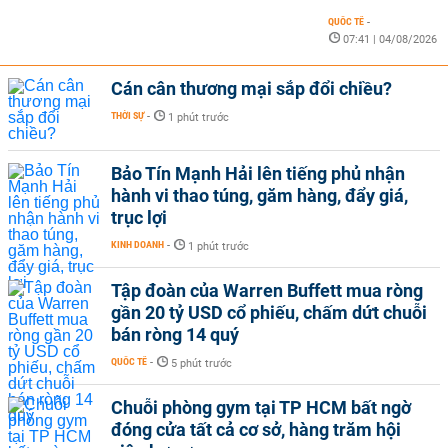
QUỐC TẾ
-
07:41 | 04/08/2026
Cán cân thương mại sắp đổi chiều?
THỜI SỰ
-
1 phút trước
Bảo Tín Mạnh Hải lên tiếng phủ nhận
hành vi thao túng, găm hàng, đẩy giá,
trục lợi
KINH DOANH
-
1 phút trước
Tập đoàn của Warren Buffett mua ròng
gần 20 tỷ USD cổ phiếu, chấm dứt chuỗi
bán ròng 14 quý
QUỐC TẾ
-
5 phút trước
Chuỗi phòng gym tại TP HCM bất ngờ
đóng cửa tất cả cơ sở, hàng trăm hội