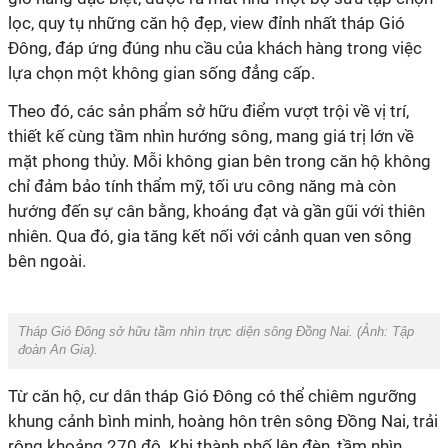
lọc, quy tụ những căn hộ đẹp, view đỉnh nhất tháp Gió
Đông, đáp ứng đúng nhu cầu của khách hàng trong việc
lựa chọn một không gian sống đẳng cấp.
Theo đó, các sản phẩm sở hữu điểm vượt trội về vị trí,
thiết kế cùng tầm nhìn hướng sông, mang giá trị lớn về
mặt phong thủy. Mỗi không gian bên trong căn hộ không
chỉ đảm bảo tính thẩm mỹ, tối ưu công năng mà còn
hướng đến sự cân bằng, khoáng đạt và gần gũi với thiên
nhiên. Qua đó, gia tăng kết nối với cảnh quan ven sông
bên ngoài.
Tháp Gió Đông sở hữu tầm nhìn trực diện sông Đồng Nai
. (Ảnh:
Tập
đoàn An Gia)
.
Từ căn hộ, cư dân tháp Gió Đông có thể chiêm ngưỡng
khung cảnh bình minh, hoàng hôn trên sông Đồng Nai, trải
rộng khoảng 270 độ. Khi thành phố lên đèn, tầm nhìn