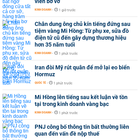
viên bơ vơ
KINH DOANH
-
1 giờ trước
Chân dung ông chủ kín tiếng đứng sau
tiệm vàng Mi Hồng: Từ phụ xe, sửa đồ
điện tử cũ đến gây dựng thương hiệu
hơn 35 năm tuổi
KINH DOANH
-
1 phút trước
Iran đòi Mỹ rút quân để mở lại eo biển
Hormuz
QUỐC TẾ
-
1 phút trước
Mi Hồng lên tiếng sau kết luận về tồn
tại trong kinh doanh vàng bạc
KINH DOANH
-
1 phút trước
PNJ công bố thông tin bất thường liên
quan đến vấn đề nộp thuế