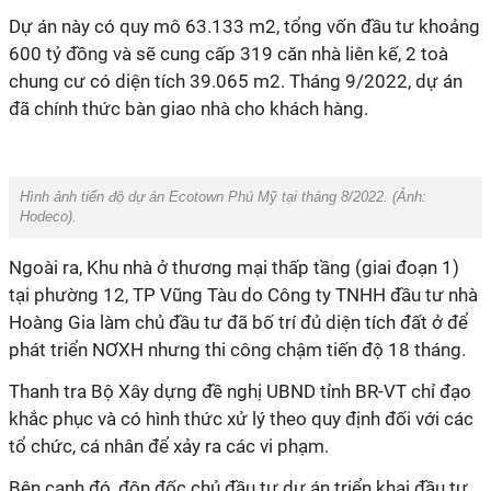
Dự án này có quy mô 63.133 m2, tổng vốn đầu tư khoảng
600 tỷ đồng và sẽ cung cấp 319 căn nhà liên kế, 2 toà
chung cư có diện tích 39.065 m2. Tháng 9/2022, dự án
đã chính thức bàn giao nhà cho khách hàng.
Hình ảnh tiến độ dự án Ecotown Phú Mỹ tại tháng 8/2022. (Ảnh:
Hodeco
).
Ngoài ra, Khu nhà ở thương mại thấp tầng (giai đoạn 1)
tại phường 12, TP Vũng Tàu do Công ty TNHH đầu tư nhà
Hoàng Gia làm chủ đầu tư đã bố trí đủ diện tích đất ở để
phát triển NƠXH nhưng thi công chậm tiến độ 18 tháng.
Thanh tra Bộ Xây dựng đề nghị UBND tỉnh BR-VT chỉ đạo
khắc phục và có hình thức xử lý theo quy định đối với các
tổ chức, cá nhân để xảy ra các vi phạm.
Bên cạnh đó, đôn đốc chủ đầu tư dự án triển khai đầu tư