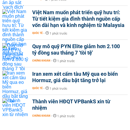
Việt Nam muốn phát triển quỹ hưu trí:
Từ tiết kiệm gia đình thành nguồn cấp
vốn dài hạn và kinh nghiệm từ Malaysia
QUỐC TẾ
-
1 phút trước
Quy mô quỹ PYN Elite giảm hơn 2.100
tỷ đồng sau tháng 7 ‘tồi tệ’
CHỨNG KHOÁN
-
1 phút trước
Iran xem xét cấm tàu Mỹ qua eo biển
Hormuz, giá dầu bật tăng trở lại
QUỐC TẾ
-
1 phút trước
Thành viên HĐQT VPBankS xin từ
nhiệm
CHỨNG KHOÁN
-
1 phút trước