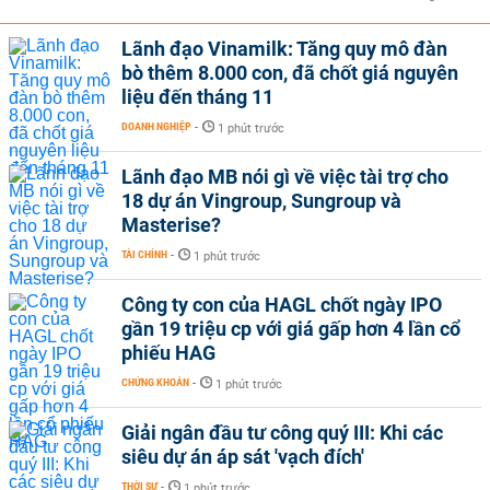
Lãnh đạo Vinamilk: Tăng quy mô đàn
bò thêm 8.000 con, đã chốt giá nguyên
liệu đến tháng 11
DOANH NGHIỆP
-
1 phút trước
Lãnh đạo MB nói gì về việc tài trợ cho
18 dự án Vingroup, Sungroup và
Masterise?
TÀI CHÍNH
-
1 phút trước
Công ty con của HAGL chốt ngày IPO
gần 19 triệu cp với giá gấp hơn 4 lần cổ
phiếu HAG
CHỨNG KHOÁN
-
1 phút trước
Giải ngân đầu tư công quý III: Khi các
siêu dự án áp sát 'vạch đích'
THỜI SỰ
-
1 phút trước