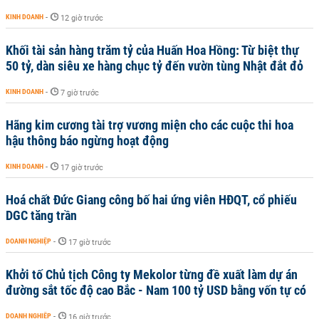
KINH DOANH
-
12 giờ trước
Khối tài sản hàng trăm tỷ của Huấn Hoa Hồng: Từ biệt thự
50 tỷ, dàn siêu xe hàng chục tỷ đến vườn tùng Nhật đắt đỏ
KINH DOANH
-
7 giờ trước
Hãng kim cương tài trợ vương miện cho các cuộc thi hoa
hậu thông báo ngừng hoạt động
KINH DOANH
-
17 giờ trước
Hoá chất Đức Giang công bố hai ứng viên HĐQT, cổ phiếu
DGC tăng trần
DOANH NGHIỆP
-
17 giờ trước
Khởi tố Chủ tịch Công ty Mekolor từng đề xuất làm dự án
đường sắt tốc độ cao Bắc - Nam 100 tỷ USD bằng vốn tự có
DOANH NGHIỆP
-
16 giờ trước