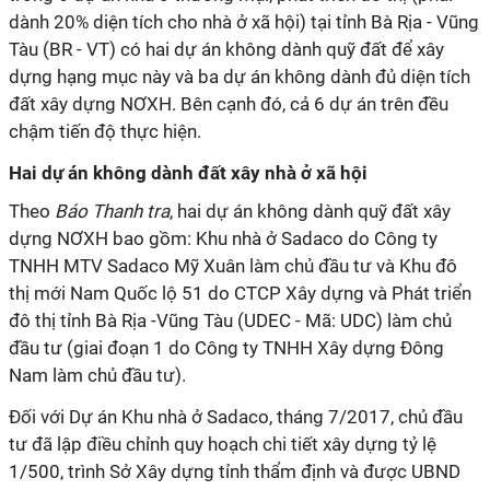
dành 20% diện tích cho nhà ở xã hội) tại tỉnh Bà Rịa - Vũng
Tàu (BR - VT) có hai dự án không dành quỹ đất để xây
dựng hạng mục này và ba dự án không dành đủ diện tích
đất xây dựng NƠXH. Bên cạnh đó, cả 6 dự án trên đều
chậm tiến độ thực hiện.
Hai dự án không dành đất xây nhà ở xã hội
Theo
Báo
Thanh tra
, hai dự án không dành quỹ đất xây
dựng NƠXH bao gồm: Khu nhà ở Sadaco do Công ty
TNHH MTV Sadaco Mỹ Xuân làm chủ đầu tư và Khu đô
thị mới Nam Quốc lộ 51 do CTCP Xây dựng và Phát triển
đô thị tỉnh Bà Rịa -Vũng Tàu (UDEC - Mã: UDC) làm chủ
đầu tư (giai đoạn 1 do Công ty TNHH Xây dựng Đông
Nam làm chủ đầu tư).
Đối với Dự án Khu nhà ở Sadaco, tháng 7/2017, chủ đầu
tư đã lập điều chỉnh quy hoạch chi tiết xây dựng tỷ lệ
1/500, trình Sở Xây dựng tỉnh thẩm định và được UBND