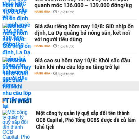
quanh mốc 136.000 – 139.000 đồng/kg
HÀNG HÓA
-
1 giờ trước
Giá sầu riêng hôm nay 10/8: Giữ nhịp ổn
định, La Dạ quảng bá nông sản, kết nối
với người tiêu dùng
HÀNG HÓA
-
1 giờ trước
Giá cao su hôm nay 10/8: Khởi sắc đầu
tuần khi nhu cầu lốp xe tăng trở lại
HÀNG HÓA
-
3 giờ trước
Tin mới
Một công ty quản lý quỹ sắp đổi tên thành
OCB Capital, Phó Tổng OCBS được đề cử làm
Chủ tịch