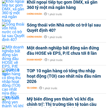
Khối ngoại tiếp tục gom DMX, xả gần
360 tỷ một mã ngân hàng
CHỨNG KHOÁN
-
1 phút trước
Sóng thoái vốn Nhà nước có trở lại sau
Quyết định 40?
CHỨNG KHOÁN
-
1 phút trước
Một doanh nghiệp bất động sản đứng
đầu HOSE về EPS, P/E chưa tới 8 lần
DOANH NGHIỆP
-
1 phút trước
TOP 10 ngân hàng có tổng thu nhập
hoạt động (TOI) cao nhất nửa đầu năm
2026
TÀI CHÍNH
-
1 phút trước
Mỹ biến đồng yen thành 'vũ khí địa
chính trị': Thị trường tiền tệ toàn cầu