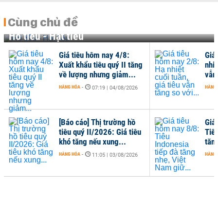
Cùng chủ đề
Hồ tiêu - Hạt tiêu
Giá tiêu hôm nay 4/8:
Giá
Xuất khẩu tiêu quý II tăng
nhiệ
về lượng nhưng giảm...
vẫn 
HÀNG HÓA
-
HÀNG
07:19 | 04/08/2026
[Báo cáo] Thị trường hồ
Giá
tiêu quý II/2026: Giá tiêu
Tiê
khó tăng nếu xung...
tăn
HÀNG HÓA
-
HÀNG
11:05 | 03/08/2026