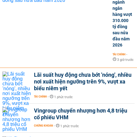
ngành
ngân
hàng vượt
310.000
tỷ đồng
sau nửa
đầu năm
2026
TÀI CHÍNH
-
3 giờ trước
Lãi suất huy động chưa bớt 'nóng', nhiều
nơi xuất hiện ngưỡng trên 9%, vượt xa
biểu niêm yết
TÀI CHÍNH
-
1 phút trước
Vingroup chuyển nhượng hơn 4,8 triệu
cổ phiếu VHM
CHỨNG KHOÁN
-
1 phút trước