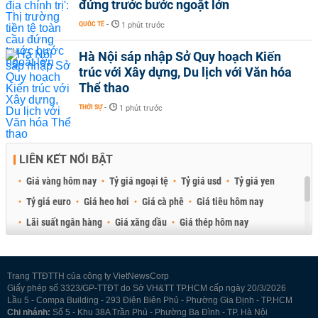
đứng trước bước ngoặt lớn
QUỐC TẾ
-
1 phút trước
Hà Nội sáp nhập Sở Quy hoạch Kiến
trúc với Xây dựng, Du lịch với Văn hóa
Thể thao
THỜI SỰ
-
1 phút trước
LIÊN KẾT NỔI BẬT
Giá vàng hôm nay
Tỷ giá ngoại tệ
Tỷ giá usd
Tỷ giá yen
Tỷ giá euro
Giá heo hơi
Giá cà phê
Giá tiêu hôm nay
Lãi suất ngân hàng
Giá xăng dầu
Giá thép hôm nay
Giá sầu riêng
Giá thịt heo
Giá gạo
Giá cao su
Best Retail Brokers
Diễn đàn đầu tư Việt Nam 2026
Trang TTĐTTH của công ty VietNewsCorp
Giấy phép số 3323/GP-TTĐT do Sở VH&TT TP.HCM cấp ngày 20/3/2026
Lầu 5 - Compa Building - 293 Điện Biên Phủ - Phường Gia Định - TP.HCM
Chi nhánh:
Số 5 - Khu 38A Trần Phú - Phường Ba Đình - TP. Hà Nội