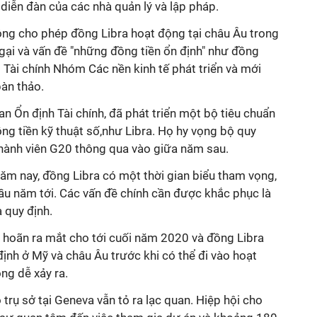
diễn đàn của các nhà quản lý và lập pháp.
ng cho phép đồng Libra hoạt động tại châu Âu trong
ngại và vấn đề "những đồng tiền ổn định" như đồng
Tài chính Nhóm Các nền kinh tế phát triển và mới
bàn thảo.
an Ổn định Tài chính, đã phát triển một bộ tiêu chuẩn
ng tiền kỹ thuật số,như Libra. Họ hy vọng bộ quy
hành viên G20 thông qua vào giữa năm sau.
ăm nay, đồng Libra có một thời gian biểu tham vọng,
ầu năm tới. Các vấn đề chính cần được khắc phục là
 quy định.
ã hoãn ra mắt cho tới cuối năm 2020 và đồng Libra
ịnh ở Mỹ và châu Âu trước khi có thể đi vào hoạt
ng dễ xảy ra.
 trụ sở tại Geneva vẫn tỏ ra lạc quan. Hiệp hội cho