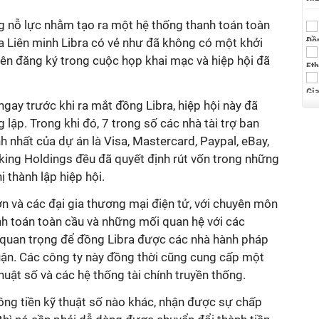
g nỗ lực nhằm tạo ra một hệ thống thanh toán toàn
a Liên minh Libra có vẻ như đã không có một khởi
iên đăng ký trong cuộc họp khai mạc và hiệp hội đã
ngay trước khi ra mắt đồng Libra, hiệp hội này đã
 lập. Trong khi đó, 7 trong số các nhà tài trợ ban
h nhất của dự án là Visa, Mastercard, Paypal, eBay,
king Holdings đều đã quyết định rút vốn trong những
ị thành lập hiệp hội.
ớn và các đại gia thương mại điện tử, với chuyên môn
nh toán toàn cầu và những mối quan hệ với các
t quan trọng để đồng Libra được các nhà hành pháp
uận. Các công ty này đồng thời cũng cung cấp một
huật số và các hệ thống tài chính truyền thống.
ồng tiền kỹ thuật số nào khác, nhận được sự chấp