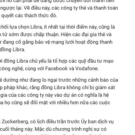
 thì nó cần phải dễ dàng được chuyển đổi thành tiền
ngược lại. Về điều này, các công ty thẻ và thanh toán
i quyết các thách thức đó.
hối lựa chọn Libra, ít nhất tại thời điểm này, cũng là
n tử sớm được chấp thuận. Hiện các đại gia thẻ và
ư đang cố gắng bảo vệ mạng lưới hoạt động thanh
đồng Libra.
ới đồng Libra chủ yếu là tổ hợp các quỹ đầu tư mạo
 công nghệ, cùng với Facebook và Vodafone.
ẻ dường như đang lo ngại trước những cảnh báo của
ập pháp khác, rằng đồng Libra không chỉ bị giám sát
ia của các công ty này vào dự án có nghĩa là hệ
ủa họ cũng sẽ đối mặt với nhiều hơn nữa các cuộc
uckerberg, có lịch điều trần trước Ủy ban dịch vụ
 cuối tháng này. Mặc dù chương trình nghị sự có