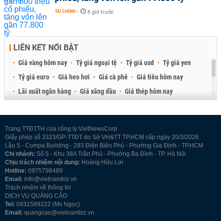
TÀI CHÍNH
-
8 giờ trước
LIÊN KẾT NỔI BẬT
Giá vàng hôm nay
Tỷ giá ngoại tệ
Tỷ giá usd
Tỷ giá yen
Tỷ giá euro
Giá heo hơi
Giá cà phê
Giá tiêu hôm nay
Lãi suất ngân hàng
Giá xăng dầu
Giá thép hôm nay
Giá sầu riêng
Giá thịt heo
Giá gạo
Giá cao su
Best Retail Brokers
Diễn đàn đầu tư Việt Nam 2026
Trang TTĐTTH của công ty VietNewsCorp
Giấy phép số 3323/GP-TTĐT do Sở VH&TT TP.HCM cấp ngày 20/3/2026
Lầu 5 - Compa Building - 293 Điện Biên Phủ - Phường Gia Định - TP.HCM
Chi nhánh:
Số 5 - Khu 38A Trần Phú - Phường Ba Đình - TP. Hà Nội
Chịu trách nhiệm nội dung:
Hoàng Hữu Lợi
Hotline:
0975798489
Email:
info@vietnambiz.vn
Trách nhiệm về thông tin
DỊCH VỤ QUẢNG CÁO
Tel:
0931589222 (Ms Ngọc)
Email:
quangcao@vietnambiz.vn