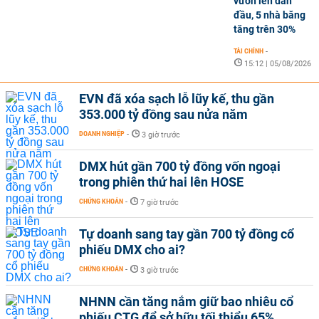
vươn lên dẫn
đầu, 5 nhà băng
tăng trên 30%
TÀI CHÍNH
-
15:12 | 05/08/2026
EVN đã xóa sạch lỗ lũy kế, thu gần
353.000 tỷ đồng sau nửa năm
DOANH NGHIỆP
-
3 giờ trước
DMX hút gần 700 tỷ đồng vốn ngoại
trong phiên thứ hai lên HOSE
CHỨNG KHOÁN
-
7 giờ trước
Tự doanh sang tay gần 700 tỷ đồng cổ
phiếu DMX cho ai?
CHỨNG KHOÁN
-
3 giờ trước
NHNN cần tăng nắm giữ bao nhiêu cổ
phiếu CTG để sở hữu tối thiểu 65%