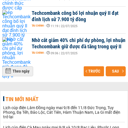
Techcombank công bố lợi nhuận quý II đạt
đỉnh lịch sử 7.900 tỷ đồng
TÀI CHÍNH
-
11:19 | 22/07/2025
Nhờ cắt giảm 40% chi phí dự phòng, lợi nhuận
Techcombank giữ được đà tăng trong quý II
TÀI CHÍNH
-
09:06 | 22/07/2025
Theo ngày
TRƯỚC
SAU
TIN MỚI NHẤT
Lịch cúp điện Lâm Đồng ngày mai 9/8 đến 11/8 Đức Trọng, Tuy
Phong, Đạ Tẻh, Bảo Lộc, Cát Tiên, Hàm Thuận Nam, La Gi mất điện
trở lại
Lịch cúp điện Cà Mau ngày mai 9/8 và 10/8 Bạc Liêu, Phước Long,