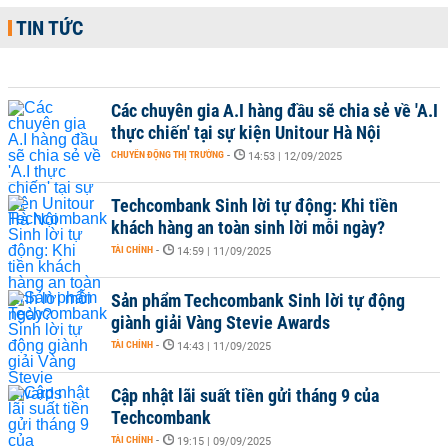
TIN TỨC
Các chuyên gia A.I hàng đầu sẽ chia sẻ về 'A.I
thực chiến' tại sự kiện Unitour Hà Nội
CHUYỂN ĐỘNG THỊ TRƯỜNG
-
14:53 | 12/09/2025
Techcombank Sinh lời tự động: Khi tiền
khách hàng an toàn sinh lời mỗi ngày?
TÀI CHÍNH
-
14:59 | 11/09/2025
Sản phẩm Techcombank Sinh lời tự động
giành giải Vàng Stevie Awards
TÀI CHÍNH
-
14:43 | 11/09/2025
Cập nhật lãi suất tiền gửi tháng 9 của
Techcombank
TÀI CHÍNH
-
19:15 | 09/09/2025