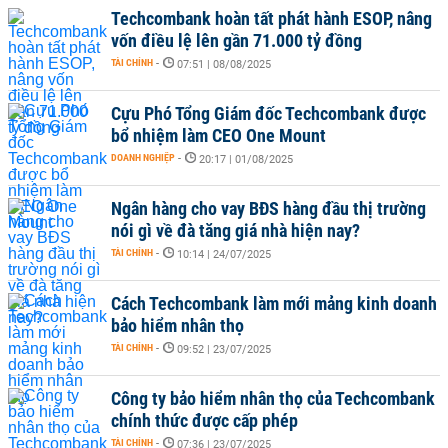
Techcombank hoàn tất phát hành ESOP, nâng
vốn điều lệ lên gần 71.000 tỷ đồng
TÀI CHÍNH
-
07:51 | 08/08/2025
Cựu Phó Tổng Giám đốc Techcombank được
bổ nhiệm làm CEO One Mount
DOANH NGHIỆP
-
20:17 | 01/08/2025
Ngân hàng cho vay BĐS hàng đầu thị trường
nói gì về đà tăng giá nhà hiện nay?
TÀI CHÍNH
-
10:14 | 24/07/2025
Cách Techcombank làm mới mảng kinh doanh
bảo hiểm nhân thọ
TÀI CHÍNH
-
09:52 | 23/07/2025
Công ty bảo hiểm nhân thọ của Techcombank
chính thức được cấp phép
TÀI CHÍNH
-
07:36 | 23/07/2025