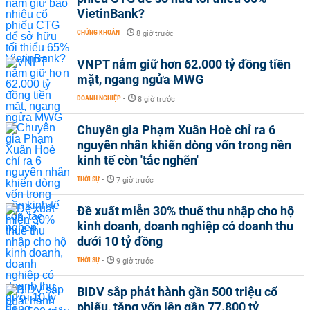
VietinBank?
CHỨNG KHOÁN
-
8 giờ trước
VNPT nắm giữ hơn 62.000 tỷ đồng tiền
mặt, ngang ngửa MWG
DOANH NGHIỆP
-
8 giờ trước
Chuyên gia Phạm Xuân Hoè chỉ ra 6
nguyên nhân khiến dòng vốn trong nền
kinh tế còn 'tắc nghẽn'
THỜI SỰ
-
7 giờ trước
Đề xuất miễn 30% thuế thu nhập cho hộ
kinh doanh, doanh nghiệp có doanh thu
dưới 10 tỷ đồng
THỜI SỰ
-
9 giờ trước
BIDV sắp phát hành gần 500 triệu cổ
phiếu, tăng vốn lên gần 77.800 tỷ