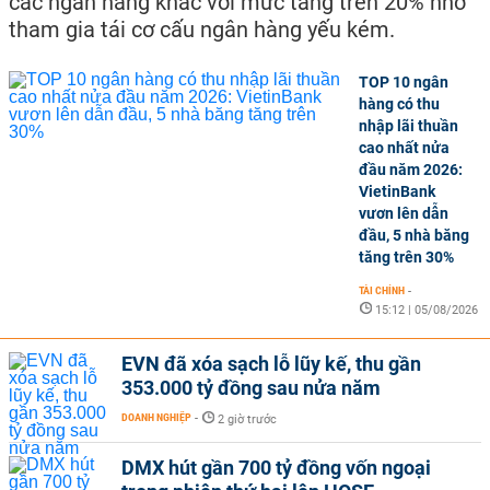
các ngân hàng khác với mức tăng trên 20% nhờ
tham gia tái cơ cấu ngân hàng yếu kém.
TOP 10 ngân
hàng có thu
nhập lãi thuần
cao nhất nửa
đầu năm 2026:
VietinBank
vươn lên dẫn
đầu, 5 nhà băng
tăng trên 30%
TÀI CHÍNH
-
15:12 | 05/08/2026
EVN đã xóa sạch lỗ lũy kế, thu gần
353.000 tỷ đồng sau nửa năm
DOANH NGHIỆP
-
2 giờ trước
DMX hút gần 700 tỷ đồng vốn ngoại