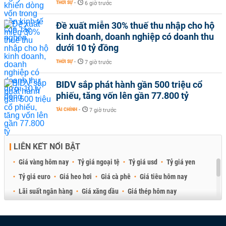
THỜI SỰ
-
6 giờ trước
Đề xuất miễn 30% thuế thu nhập cho hộ
kinh doanh, doanh nghiệp có doanh thu
dưới 10 tỷ đồng
THỜI SỰ
-
7 giờ trước
BIDV sắp phát hành gần 500 triệu cổ
phiếu, tăng vốn lên gần 77.800 tỷ
TÀI CHÍNH
-
7 giờ trước
LIÊN KẾT NỔI BẬT
Giá vàng hôm nay
Tỷ giá ngoại tệ
Tỷ giá usd
Tỷ giá yen
Tỷ giá euro
Giá heo hơi
Giá cà phê
Giá tiêu hôm nay
Lãi suất ngân hàng
Giá xăng dầu
Giá thép hôm nay
Giá sầu riêng
Giá thịt heo
Giá gạo
Giá cao su
Best Retail Brokers
Diễn đàn đầu tư Việt Nam 2026