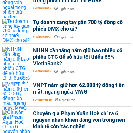
trong phiên thứ hai lên HOSE
CHỨNG KHOÁN
-
6 giờ trước
Tự doanh sang tay gần 700 tỷ đồng cổ
phiếu DMX cho ai?
CHỨNG KHOÁN
-
2 giờ trước
NHNN cần tăng nắm giữ bao nhiêu cổ
phiếu CTG để sở hữu tối thiểu 65%
VietinBank?
CHỨNG KHOÁN
-
6 giờ trước
VNPT nắm giữ hơn 62.000 tỷ đồng tiền
mặt, ngang ngửa MWG
DOANH NGHIỆP
-
6 giờ trước
Chuyên gia Phạm Xuân Hoè chỉ ra 6
nguyên nhân khiến dòng vốn trong nền
kinh tế còn 'tắc nghẽn'