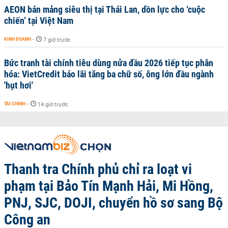
AEON bán mảng siêu thị tại Thái Lan, dồn lực cho ‘cuộc
chiến’ tại Việt Nam
KINH DOANH
-
7 giờ trước
Bức tranh tài chính tiêu dùng nửa đầu 2026 tiếp tục phân
hóa: VietCredit báo lãi tăng ba chữ số, ông lớn đầu ngành
'hụt hơi'
TÀI CHÍNH
-
14 giờ trước
Thanh tra Chính phủ chỉ ra loạt vi
phạm tại Bảo Tín Mạnh Hải, Mi Hồng,
PNJ, SJC, DOJI, chuyển hồ sơ sang Bộ
Công an