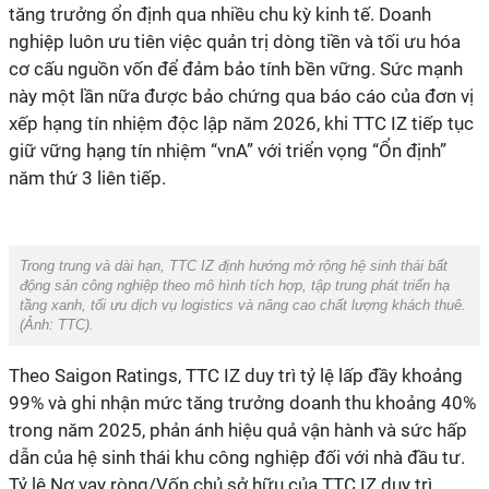
tăng trưởng ổn định qua nhiều chu kỳ kinh tế. Doanh
nghiệp luôn ưu tiên việc quản trị dòng tiền và tối ưu hóa
cơ cấu nguồn vốn để đảm bảo tính bền vững. Sức mạnh
này một lần nữa được bảo chứng qua báo cáo của đơn vị
xếp hạng tín nhiệm độc lập năm 2026, khi TTC IZ tiếp tục
giữ vững hạng tín nhiệm “vnA” với triển vọng “Ổn định”
năm thứ 3 liên tiếp.
Trong trung và dài hạn, TTC IZ định hướng mở rộng hệ sinh thái bất
động sản công nghiệp theo mô hình tích hợp, tập trung phát triển hạ
tầng xanh, tối ưu dịch vụ logistics và nâng cao chất lượng khách thuê.
(Ảnh:
TTC
).
Theo Saigon Ratings, TTC IZ duy trì tỷ lệ lấp đầy khoảng
99% và ghi nhận mức tăng trưởng doanh thu khoảng 40%
trong năm 2025, phản ánh hiệu quả vận hành và sức hấp
dẫn của hệ sinh thái khu công nghiệp đối với nhà đầu tư.
Tỷ lệ Nợ vay ròng/Vốn chủ sở hữu của TTC IZ duy trì