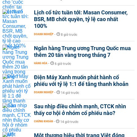
Lịch cổ tức tuần tới: Masan Consumer,
BSR, MB chốt quyền, tỷ lệ cao nhất
100%
DOANH NGHIỆP
-
8 giờ trước
Ngân hàng Trung ương Trung Quốc mua
thêm 20 tấn vàng trong tháng 7
HÀNG HÓA
-
6 giờ trước
Điện Máy Xanh muốn phát hành cổ
phiếu với tỷ lệ 1:1 để tăng thanh khoản
DOANH NGHIỆP
-
14 giờ trước
Sau nhịp điều chỉnh mạnh, CTCK nhìn
thấy cơ hội ở nhóm cổ phiếu nào?
CHỨNG KHOÁN
-
14 giờ trước
Một thương hiệu thời trang Việt đóng