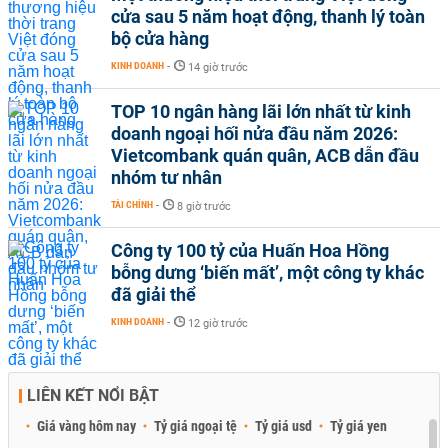
cửa sau 5 năm hoạt động, thanh lý toàn
bộ cửa hàng
KINH DOANH
-
14 giờ trước
TOP 10 ngân hàng lãi lớn nhất từ kinh
doanh ngoại hối nửa đầu năm 2026:
Vietcombank quán quân, ACB dẫn đầu
nhóm tư nhân
TÀI CHÍNH
-
8 giờ trước
Công ty 100 tỷ của Huấn Hoa Hồng
bỗng dưng ‘biến mất’, một công ty khác
đã giải thể
KINH DOANH
-
12 giờ trước
LIÊN KẾT NỔI BẬT
Giá vàng hôm nay
Tỷ giá ngoại tệ
Tỷ giá usd
Tỷ giá yen