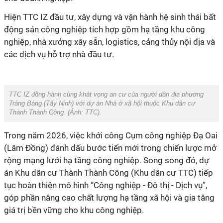
Hiện TTC IZ đầu tư, xây dựng và vận hành hệ sinh thái bất
động sản công nghiệp tích hợp gồm hạ tầng khu công
nghiệp, nhà xưởng xây sẵn, logistics, cảng thủy nội địa và
các dịch vụ hỗ trợ nhà đầu tư.
TTC IZ đồng hành cùng khát vọng an cư của người dân địa phương
Trảng Bàng (Tây Ninh) với dự án Nhà ở xã hội thuộc Khu dân cư
Thành Thành Công. (Ảnh:
TTC
).
Trong năm 2026, việc khởi công Cụm công nghiệp Đạ Oai
(Lâm Đồng) đánh dấu bước tiến mới trong chiến lược mở
rộng mạng lưới hạ tầng công nghiệp. Song song đó, dự
án Khu dân cư Thành Thành Công (Khu dân cư TTC) tiếp
tục hoàn thiện mô hình “Công nghiệp - Đô thị - Dịch vụ”,
góp phần nâng cao chất lượng hạ tầng xã hội và gia tăng
giá trị bền vững cho khu công nghiệp.