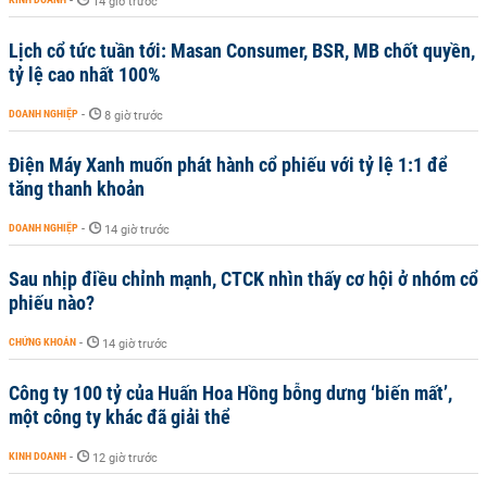
-
14 giờ trước
Lịch cổ tức tuần tới: Masan Consumer, BSR, MB chốt quyền,
tỷ lệ cao nhất 100%
DOANH NGHIỆP
-
8 giờ trước
Điện Máy Xanh muốn phát hành cổ phiếu với tỷ lệ 1:1 để
tăng thanh khoản
DOANH NGHIỆP
-
14 giờ trước
Sau nhịp điều chỉnh mạnh, CTCK nhìn thấy cơ hội ở nhóm cổ
phiếu nào?
CHỨNG KHOÁN
-
14 giờ trước
Công ty 100 tỷ của Huấn Hoa Hồng bỗng dưng ‘biến mất’,
một công ty khác đã giải thể
KINH DOANH
-
12 giờ trước