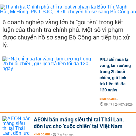
6 doanh nghiệp vàng lớn bị "gọi tên" trong kết
luận của thanh tra chính phủ. Một số vi phạm
được chuyển hồ sơ sang Bộ Công an tiếp tục xử
lý.
PNJ chỉ mua lại
vàng, kim cương
trong 2h buổi
chiều, giữ lịch
trả tiền tối đa
120 ngày
KINH DOANH
-
09:47 | 24/07/2026
AEON bán mảng siêu thị tại Thái Lan,
dồn lực cho ‘cuộc chiến’ tại Việt Nam
KINH DOANH
-
7 giờ trước