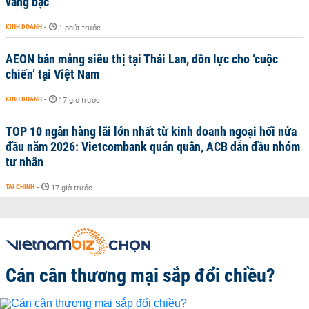
vàng bạc
KINH DOANH
-
1 phút trước
AEON bán mảng siêu thị tại Thái Lan, dồn lực cho ‘cuộc
chiến’ tại Việt Nam
KINH DOANH
-
17 giờ trước
TOP 10 ngân hàng lãi lớn nhất từ kinh doanh ngoại hối nửa
đầu năm 2026: Vietcombank quán quân, ACB dẫn đầu nhóm
tư nhân
TÀI CHÍNH
-
17 giờ trước
Cán cân thương mại sắp đổi chiều?