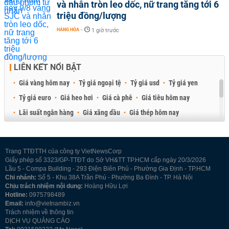
và nhẫn tròn leo dốc, nữ trang tăng tới 6
triệu đồng/lượng
HÀNG HÓA
-
1 giờ trước
LIÊN KẾT NỔI BẬT
Giá vàng hôm nay
Tỷ giá ngoại tệ
Tỷ giá usd
Tỷ giá yen
Tỷ giá euro
Giá heo hơi
Giá cà phê
Giá tiêu hôm nay
Lãi suất ngân hàng
Giá xăng dầu
Giá thép hôm nay
Giá sầu riêng
Giá thịt heo
Giá gạo
Giá cao su
Best Retail Brokers
Diễn đàn đầu tư Việt Nam 2026
Trang TTĐTTH của công ty VietNewsCorp
Giấy phép số 3323/GP-TTĐT do Sở VH&TT TP.HCM cấp ngày 20/3/2026
Lầu 5 - Compa Building - 293 Điện Biên Phủ - Phường Gia Định - TP.HCM
Chi nhánh:
Số 5 - Khu 38A Trần Phú - Phường Ba Đình - TP. Hà Nội
Chịu trách nhiệm nội dung:
Hoàng Hữu Lợi
Hotline:
0975798489
Email:
info@vietnambiz.vn
Trách nhiệm về thông tin
DỊCH VỤ QUẢNG CÁO