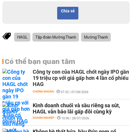
Chia sẻ
HAGL
Tập đoàn Mường Thanh
Mường Thanh
Có thể bạn quan tâm
Công ty con của HAGL chốt ngày IPO gần
19 triệu cp với giá gấp hơn 4 lần cổ phiếu
HAG
CHỨNG KHOÁN
-
07:32 | 07/08/2026
Kinh doanh chuối và sầu riêng sa sút,
HAGL vẫn báo lãi gấp đôi cùng kỳ
DOANH NGHIỆP
-
10:06 | 28/07/2026
Không hề thất hứa, bầu Đức gom cổ