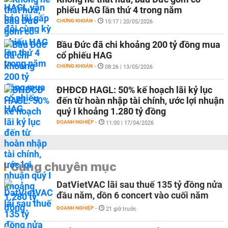
phiếu HAG lần thứ 4 trong năm
CHỨNG KHOÁN
-
15:17 | 20/05/2026
Bầu Đức đã chi khoảng 200 tỷ đồng mua
cổ phiếu HAG
CHỨNG KHOÁN
-
08:26 | 13/05/2026
ĐHĐCĐ HAGL: 50% kế hoạch lãi kỷ lục
đến từ hoàn nhập tài chính, ước lợi nhuận
quý I khoảng 1.280 tỷ đồng
DOANH NGHIỆP
-
11:00 | 17/04/2026
Cùng chuyên mục
DatVietVAC lãi sau thuế 135 tỷ đồng nửa
đầu năm, dồn 6 concert vào cuối năm
DOANH NGHIỆP
-
21 giờ trước