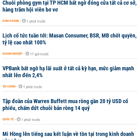
Chuỗi phòng gym tại TP HCM bất ngờ đóng cửa tất cả cơ sở,
hàng trăm hội viên bơ vơ
KINH DOANH
-
1 phút trước
Lịch cổ tức tuần tới: Masan Consumer, BSR, MB chốt quyền,
tỷ lệ cao nhất 100%
DOANH NGHIỆP
-
17 giờ trước
VPBank bất ngờ hạ lãi suất ở tất cả kỳ hạn, mức giảm mạnh
nhất lên đến 2,4%
TÀI CHÍNH
-
1 phút trước
Tập đoàn của Warren Buffett mua ròng gần 20 tỷ USD cổ
phiếu, chấm dứt chuỗi bán ròng 14 quý
QUỐC TẾ
-
1 phút trước
Mi Hồng lên tiếng sau kết luận về tồn tại trong kinh doanh