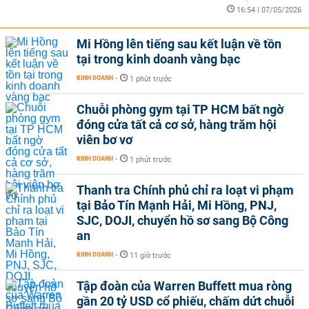
16:54 | 07/05/2026
Mi Hồng lên tiếng sau kết luận về tồn
tại trong kinh doanh vàng bạc
KINH DOANH
-
1 phút trước
Chuỗi phòng gym tại TP HCM bất ngờ
đóng cửa tất cả cơ sở, hàng trăm hội
viên bơ vơ
KINH DOANH
-
1 phút trước
Thanh tra Chính phủ chỉ ra loạt vi phạm
tại Bảo Tín Mạnh Hải, Mi Hồng, PNJ,
SJC, DOJI, chuyển hồ sơ sang Bộ Công
an
KINH DOANH
-
11 giờ trước
Tập đoàn của Warren Buffett mua ròng
gần 20 tỷ USD cổ phiếu, chấm dứt chuỗi