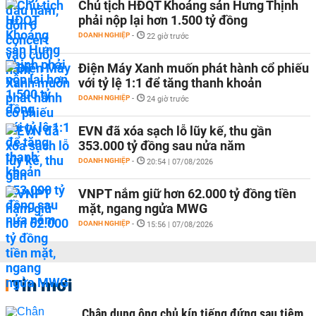
Chủ tịch HĐQT Khoáng sản Hưng Thịnh
phải nộp lại hơn 1.500 tỷ đồng
DOANH NGHIỆP
-
22 giờ trước
Điện Máy Xanh muốn phát hành cổ phiếu
với tỷ lệ 1:1 để tăng thanh khoản
DOANH NGHIỆP
-
24 giờ trước
EVN đã xóa sạch lỗ lũy kế, thu gần
353.000 tỷ đồng sau nửa năm
DOANH NGHIỆP
-
20:54 | 07/08/2026
VNPT nắm giữ hơn 62.000 tỷ đồng tiền
mặt, ngang ngửa MWG
DOANH NGHIỆP
-
15:56 | 07/08/2026
Tin mới
Chân dung ông chủ kín tiếng đứng sau tiệm