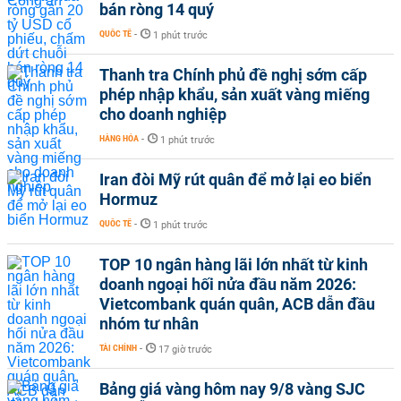
bán ròng 14 quý
QUỐC TẾ
-
1 phút trước
Thanh tra Chính phủ đề nghị sớm cấp
phép nhập khẩu, sản xuất vàng miếng
cho doanh nghiệp
HÀNG HÓA
-
1 phút trước
Iran đòi Mỹ rút quân để mở lại eo biển
Hormuz
QUỐC TẾ
-
1 phút trước
TOP 10 ngân hàng lãi lớn nhất từ kinh
doanh ngoại hối nửa đầu năm 2026:
Vietcombank quán quân, ACB dẫn đầu
nhóm tư nhân
TÀI CHÍNH
-
17 giờ trước
Bảng giá vàng hôm nay 9/8 vàng SJC