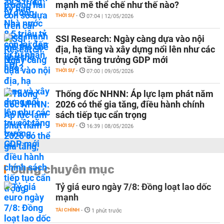
mạnh mẽ thể chế như thế nào?
THỜI SỰ
-
07:04 | 12/05/2026
SSI Research: Ngày càng dựa vào nội
địa, hạ tầng và xây dựng nổi lên như các
trụ cột tăng trưởng GDP mới
THỜI SỰ
-
07:00 | 09/05/2026
Thống đốc NHNN: Áp lực lạm phát năm
2026 có thể gia tăng, điều hành chính
sách tiếp tục cẩn trọng
THỜI SỰ
-
16:39 | 08/05/2026
Cùng chuyên mục
Tỷ giá euro ngày 7/8: Đồng loạt lao dốc
mạnh
TÀI CHÍNH
-
1 phút trước