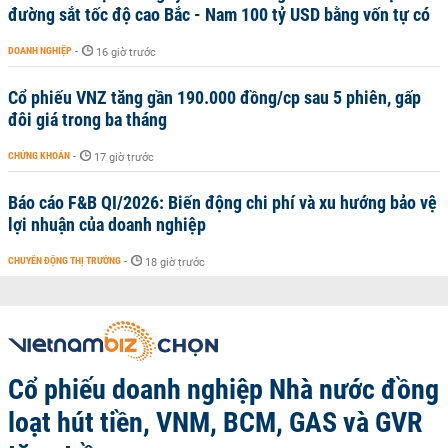
đường sắt tốc độ cao Bắc - Nam 100 tỷ USD bằng vốn tự có
DOANH NGHIỆP
-
16 giờ trước
Cổ phiếu VNZ tăng gần 190.000 đồng/cp sau 5 phiên, gấp
đôi giá trong ba tháng
CHỨNG KHOÁN
-
17 giờ trước
Báo cáo F&B QI/2026: Biến động chi phí và xu hướng bảo vệ
lợi nhuận của doanh nghiệp
CHUYỂN ĐỘNG THỊ TRƯỜNG
-
18 giờ trước
Cổ phiếu doanh nghiệp Nhà nước đồng
loạt hút tiền, VNM, BCM, GAS và GVR