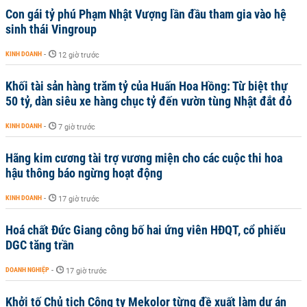
Con gái tỷ phú Phạm Nhật Vượng lần đầu tham gia vào hệ
sinh thái Vingroup
KINH DOANH
-
12 giờ trước
Khối tài sản hàng trăm tỷ của Huấn Hoa Hồng: Từ biệt thự
50 tỷ, dàn siêu xe hàng chục tỷ đến vườn tùng Nhật đắt đỏ
KINH DOANH
-
7 giờ trước
Hãng kim cương tài trợ vương miện cho các cuộc thi hoa
hậu thông báo ngừng hoạt động
KINH DOANH
-
17 giờ trước
Hoá chất Đức Giang công bố hai ứng viên HĐQT, cổ phiếu
DGC tăng trần
DOANH NGHIỆP
-
17 giờ trước
Khởi tố Chủ tịch Công ty Mekolor từng đề xuất làm dự án