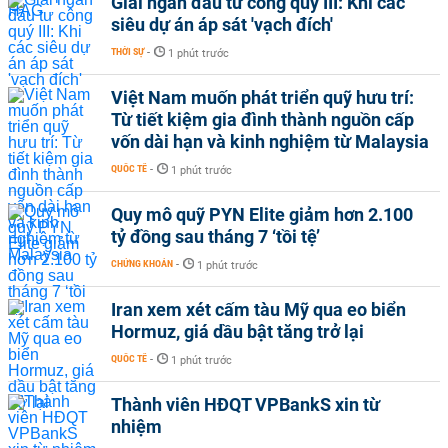
Giải ngân đầu tư công quý III: Khi các
siêu dự án áp sát 'vạch đích'
THỜI SỰ
-
1 phút trước
Việt Nam muốn phát triển quỹ hưu trí:
Từ tiết kiệm gia đình thành nguồn cấp
vốn dài hạn và kinh nghiệm từ Malaysia
QUỐC TẾ
-
1 phút trước
Quy mô quỹ PYN Elite giảm hơn 2.100
tỷ đồng sau tháng 7 ‘tồi tệ’
CHỨNG KHOÁN
-
1 phút trước
Iran xem xét cấm tàu Mỹ qua eo biển
Hormuz, giá dầu bật tăng trở lại
QUỐC TẾ
-
1 phút trước
Thành viên HĐQT VPBankS xin từ
nhiệm