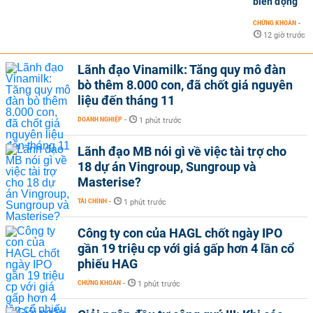
biến động
CHỨNG KHOÁN
-
12 giờ trước
Lãnh đạo Vinamilk: Tăng quy mô đàn
bò thêm 8.000 con, đã chốt giá nguyên
liệu đến tháng 11
DOANH NGHIỆP
-
1 phút trước
Lãnh đạo MB nói gì về việc tài trợ cho
18 dự án Vingroup, Sungroup và
Masterise?
TÀI CHÍNH
-
1 phút trước
Công ty con của HAGL chốt ngày IPO
gần 19 triệu cp với giá gấp hơn 4 lần cổ
phiếu HAG
CHỨNG KHOÁN
-
1 phút trước