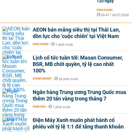
120 ngày
KINH DOANH
-
09:47 | 24/07/2026
AEON bán mảng siêu thị tại Thái Lan,
dồn lực cho ‘cuộc chiến’ tại Việt Nam
KINH DOANH
-
1 phút trước
Lịch cổ tức tuần tới: Masan Consumer,
BSR, MB chốt quyền, tỷ lệ cao nhất
100%
DOANH NGHIỆP
-
26 phút trước
Ngân hàng Trung ương Trung Quốc mua
thêm 20 tấn vàng trong tháng 7
HÀNG HÓA
-
1 phút trước
Điện Máy Xanh muốn phát hành cổ
phiếu với tỷ lệ 1:1 để tăng thanh khoản