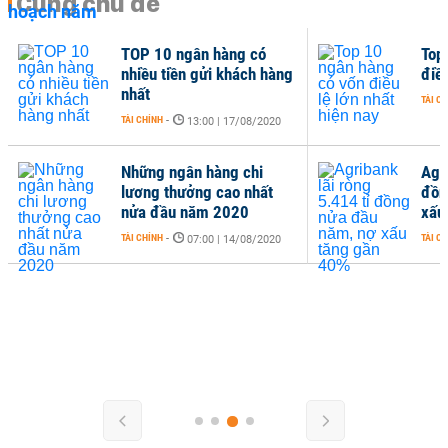
Cùng chủ đề
TOP 10 ngân hàng có
Top
nhiều tiền gửi khách hàng
điều
nhất
TÀI C
TÀI CHÍNH
-
13:00 | 17/08/2020
Những ngân hàng chi
Agri
lương thưởng cao nhất
đồn
nửa đầu năm 2020
xấu
TÀI CHÍNH
-
TÀI C
07:00 | 14/08/2020