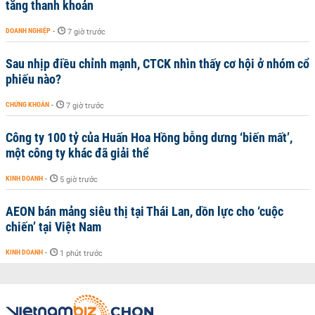
tăng thanh khoản
DOANH NGHIỆP
-
7 giờ trước
Sau nhịp điều chỉnh mạnh, CTCK nhìn thấy cơ hội ở nhóm cổ
phiếu nào?
CHỨNG KHOÁN
-
7 giờ trước
Công ty 100 tỷ của Huấn Hoa Hồng bỗng dưng ‘biến mất’,
một công ty khác đã giải thể
KINH DOANH
-
5 giờ trước
AEON bán mảng siêu thị tại Thái Lan, dồn lực cho ‘cuộc
chiến’ tại Việt Nam
KINH DOANH
-
1 phút trước