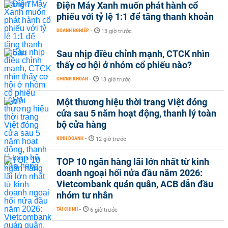
Điện Máy Xanh muốn phát hành cổ
phiếu với tỷ lệ 1:1 để tăng thanh khoản
DOANH NGHIỆP
-
13 giờ trước
Sau nhịp điều chỉnh mạnh, CTCK nhìn
thấy cơ hội ở nhóm cổ phiếu nào?
CHỨNG KHOÁN
-
13 giờ trước
Một thương hiệu thời trang Việt đóng
cửa sau 5 năm hoạt động, thanh lý toàn
bộ cửa hàng
KINH DOANH
-
12 giờ trước
TOP 10 ngân hàng lãi lớn nhất từ kinh
doanh ngoại hối nửa đầu năm 2026:
Vietcombank quán quân, ACB dẫn đầu
nhóm tư nhân
TÀI CHÍNH
-
6 giờ trước