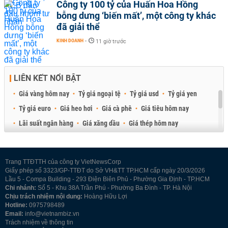
Công ty 100 tỷ của Huấn Hoa Hồng
bỗng dưng ‘biến mất’, một công ty khác
đã giải thể
KINH DOANH
-
11 giờ trước
LIÊN KẾT NỔI BẬT
Giá vàng hôm nay
Tỷ giá ngoại tệ
Tỷ giá usd
Tỷ giá yen
Tỷ giá euro
Giá heo hơi
Giá cà phê
Giá tiêu hôm nay
Lãi suất ngân hàng
Giá xăng dầu
Giá thép hôm nay
Giá sầu riêng
Giá thịt heo
Giá gạo
Giá cao su
Best Retail Brokers
Diễn đàn đầu tư Việt Nam 2026
Trang TTĐTTH của công ty VietNewsCorp
Giấy phép số 3323/GP-TTĐT do Sở VH&TT TP.HCM cấp ngày 20/3/2026
Lầu 5 - Compa Building - 293 Điện Biên Phủ - Phường Gia Định - TP.HCM
Chi nhánh:
Số 5 - Khu 38A Trần Phú - Phường Ba Đình - TP. Hà Nội
Chịu trách nhiệm nội dung:
Hoàng Hữu Lợi
Hotline:
0975798489
Email:
info@vietnambiz.vn
Trách nhiệm về thông tin