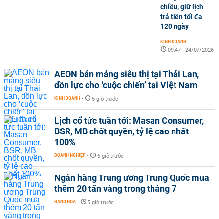
chiều, giữ lịch
trả tiền tối đa
120 ngày
KINH DOANH
-
09:47 | 24/07/2026
AEON bán mảng siêu thị tại Thái Lan,
dồn lực cho ‘cuộc chiến’ tại Việt Nam
KINH DOANH
-
5 giờ trước
Lịch cổ tức tuần tới: Masan Consumer,
BSR, MB chốt quyền, tỷ lệ cao nhất
100%
DOANH NGHIỆP
-
6 giờ trước
Ngân hàng Trung ương Trung Quốc mua
thêm 20 tấn vàng trong tháng 7
HÀNG HÓA
-
5 giờ trước