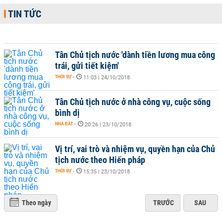
TIN TỨC
Tân Chủ tịch nước 'dành tiền lương mua công
trái, gửi tiết kiệm'
THỜI SỰ
-
11:03 | 24/10/2018
Tân Chủ tịch nước ở nhà công vụ, cuộc sống
bình dị
NHÀ ĐẤT
-
20:26 | 23/10/2018
Vị trí, vai trò và nhiệm vụ, quyền hạn của Chủ
tịch nước theo Hiến pháp
THỜI SỰ
-
15:35 | 23/10/2018
Theo ngày
TRƯỚC
SAU