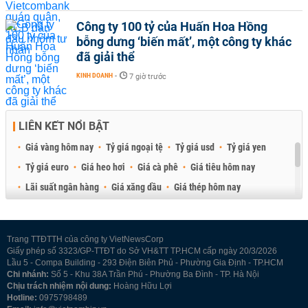
Công ty 100 tỷ của Huấn Hoa Hồng
bỗng dưng ‘biến mất’, một công ty khác
đã giải thể
KINH DOANH
-
7 giờ trước
LIÊN KẾT NỔI BẬT
Giá vàng hôm nay
Tỷ giá ngoại tệ
Tỷ giá usd
Tỷ giá yen
Tỷ giá euro
Giá heo hơi
Giá cà phê
Giá tiêu hôm nay
Lãi suất ngân hàng
Giá xăng dầu
Giá thép hôm nay
Giá sầu riêng
Giá thịt heo
Giá gạo
Giá cao su
Best Retail Brokers
Diễn đàn đầu tư Việt Nam 2026
Trang TTĐTTH của công ty VietNewsCorp
Giấy phép số 3323/GP-TTĐT do Sở VH&TT TP.HCM cấp ngày 20/3/2026
Lầu 5 - Compa Building - 293 Điện Biên Phủ - Phường Gia Định - TP.HCM
Chi nhánh:
Số 5 - Khu 38A Trần Phú - Phường Ba Đình - TP. Hà Nội
Chịu trách nhiệm nội dung:
Hoàng Hữu Lợi
Hotline:
0975798489