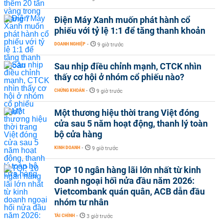
Điện Máy Xanh muốn phát hành cổ
phiếu với tỷ lệ 1:1 để tăng thanh khoản
DOANH NGHIỆP
-
9 giờ trước
Sau nhịp điều chỉnh mạnh, CTCK nhìn
thấy cơ hội ở nhóm cổ phiếu nào?
CHỨNG KHOÁN
-
9 giờ trước
Một thương hiệu thời trang Việt đóng
cửa sau 5 năm hoạt động, thanh lý toàn
bộ cửa hàng
KINH DOANH
-
9 giờ trước
TOP 10 ngân hàng lãi lớn nhất từ kinh
doanh ngoại hối nửa đầu năm 2026:
Vietcombank quán quân, ACB dẫn đầu
nhóm tư nhân
TÀI CHÍNH
-
3 giờ trước