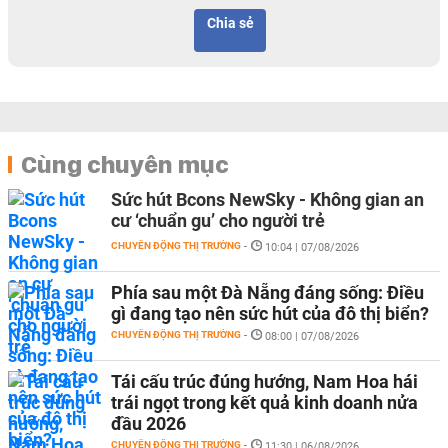
Chia sẻ
Cùng chuyên mục
Sức hút Bcons NewSky - Không gian an
cư ‘chuẩn gu’ cho người trẻ
CHUYỂN ĐỘNG THỊ TRƯỜNG
-
10:04 | 07/08/2026
Phía sau một Đà Nẵng đáng sống: Điều
gì đang tạo nên sức hút của đô thị biển?
CHUYỂN ĐỘNG THỊ TRƯỜNG
-
08:00 | 07/08/2026
Tái cấu trúc đúng hướng, Nam Hoa hái
trái ngọt trong kết quả kinh doanh nửa
đầu 2026
CHUYỂN ĐỘNG THỊ TRƯỜNG
-
11:30 | 06/08/2026