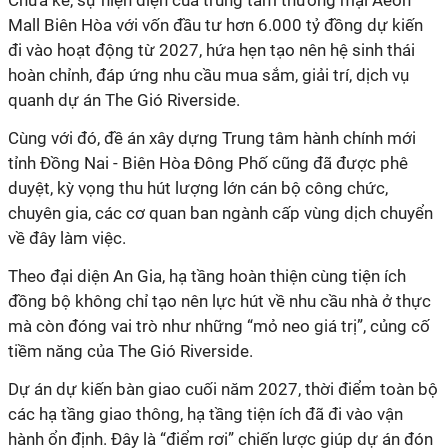
Chưa kể, sự hiện diện của trung tâm thương mại Aeon
Mall Biên Hòa với vốn đầu tư hơn 6.000 tỷ đồng dự kiến
đi vào hoạt động từ 2027, hứa hẹn tạo nên hệ sinh thái
hoàn chỉnh, đáp ứng nhu cầu mua sắm, giải trí, dịch vụ
quanh dự án The Gió Riverside.
Cùng với đó, đề án xây dựng Trung tâm hành chính mới
tỉnh Đồng Nai - Biên Hòa Đông Phố cũng đã được phê
duyệt, kỳ vọng thu hút lượng lớn cán bộ công chức,
chuyên gia, các cơ quan ban ngành cấp vùng dịch chuyển
về đây làm việc.
Theo đại diện An Gia, hạ tầng hoàn thiện cùng tiện ích
đồng bộ không chỉ tạo nên lực hút về nhu cầu nhà ở thực
mà còn đóng vai trò như những “mỏ neo giá trị”, củng cố
tiềm năng của The Gió Riverside.
Dự án dự kiến bàn giao cuối năm 2027, thời điểm toàn bộ
các hạ tầng giao thông, hạ tầng tiện ích đã đi vào vận
hành ổn định. Đây là “điểm rơi” chiến lược giúp dự án đón