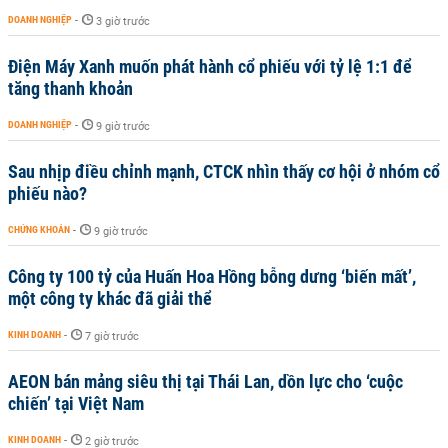
DOANH NGHIỆP
-
3 giờ trước
Điện Máy Xanh muốn phát hành cổ phiếu với tỷ lệ 1:1 để
tăng thanh khoản
DOANH NGHIỆP
-
9 giờ trước
Sau nhịp điều chỉnh mạnh, CTCK nhìn thấy cơ hội ở nhóm cổ
phiếu nào?
CHỨNG KHOÁN
-
9 giờ trước
Công ty 100 tỷ của Huấn Hoa Hồng bỗng dưng ‘biến mất’,
một công ty khác đã giải thể
KINH DOANH
-
7 giờ trước
AEON bán mảng siêu thị tại Thái Lan, dồn lực cho ‘cuộc
chiến’ tại Việt Nam
KINH DOANH
-
2 giờ trước