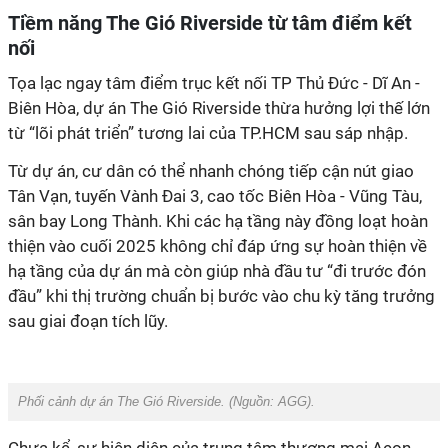
Tiềm năng The Gió Riverside từ tâm điểm kết
nối
Tọa lạc ngay tâm điểm trục kết nối TP Thủ Đức - Dĩ An -
Biên Hòa, dự án The Gió Riverside thừa hưởng lợi thế lớn
từ “lõi phát triển” tương lai của TP.HCM sau sáp nhập.
Từ dự án, cư dân có thể nhanh chóng tiếp cận nút giao
Tân Vạn, tuyến Vành Đai 3, cao tốc Biên Hòa - Vũng Tàu,
sân bay Long Thành. Khi các hạ tầng này đồng loạt hoàn
thiện vào cuối 2025 không chỉ đáp ứng sự hoàn thiện về
hạ tầng của dự án mà còn giúp nhà đầu tư “đi trước đón
đầu” khi thị trường chuẩn bị bước vào chu kỳ tăng trưởng
sau giai đoạn tích lũy.
Phối cảnh dự án The Gió Riverside. (Nguồn:
AGG
).