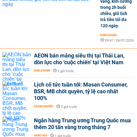
vàng, kim cương
trong 2h buổi
chiều, giữ lịch
trả tiền tối đa
120 ngày
KINH DOANH
-
09:47 | 24/07/2026
AEON bán mảng siêu thị tại Thái Lan,
dồn lực cho ‘cuộc chiến’ tại Việt Nam
KINH DOANH
-
2 giờ trước
Lịch cổ tức tuần tới: Masan Consumer,
BSR, MB chốt quyền, tỷ lệ cao nhất
100%
DOANH NGHIỆP
-
3 giờ trước
Ngân hàng Trung ương Trung Quốc mua
thêm 20 tấn vàng trong tháng 7
HÀNG HÓA
-
1 giờ trước