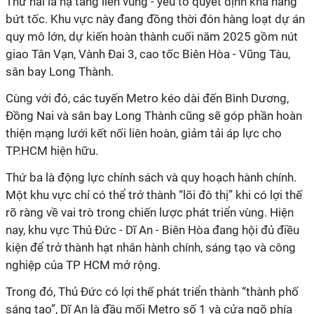
Thứ hai là hạ tầng liên vùng - yếu tố quyết định khả năng
bứt tốc. Khu vực này đang đồng thời đón hàng loạt dự án
quy mô lớn, dự kiến hoàn thành cuối năm 2025 gồm nút
giao Tân Vạn, Vành Đai 3, cao tốc Biên Hòa - Vũng Tàu,
sân bay Long Thành.
Cùng với đó, các tuyến Metro kéo dài đến Bình Dương,
Đồng Nai và sân bay Long Thành cũng sẽ góp phần hoàn
thiện mạng lưới kết nối liên hoàn, giảm tải áp lực cho
TP.HCM hiện hữu.
Thứ ba là động lực chính sách và quy hoạch hành chính.
Một khu vực chỉ có thể trở thành “lõi đô thị” khi có lợi thế
rõ ràng về vai trò trong chiến lược phát triển vùng. Hiện
nay, khu vực Thủ Đức - Dĩ An - Biên Hòa đang hội đủ điều
kiện để trở thành hạt nhân hành chính, sáng tạo và công
nghiệp của TP HCM mở rộng.
Trong đó, Thủ Đức có lợi thế phát triển thành “thành phố
sáng tạo”, Dĩ An là đầu mối Metro số 1 và cửa ngõ phía