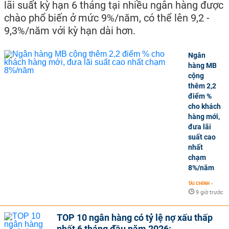
lãi suất kỳ hạn 6 tháng tại nhiều ngân hàng được
chào phổ biến ở mức 9%/năm, có thể lên 9,2 -
9,3%/năm với kỳ hạn dài hơn.
Ngân
hàng MB
cộng
thêm 2,2
điểm %
cho khách
hàng mới,
đưa lãi
suất cao
nhất
chạm
8%/năm
TÀI CHÍNH
-
9 giờ trước
TOP 10 ngân hàng có tỷ lệ nợ xấu thấp
nhất 6 tháng đầu năm 2026: