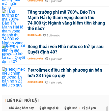
CHỨNG KHOÁN
-
3 giờ trước
Tăng trưởng phi mã 700%, Bảo Tín
Mạnh Hải lộ tham vọng doanh thu
74.000 tỷ: Ngành vàng kiếm tiền khủng
thế nào?
KINH DOANH
-
5 giờ trước
Sóng thoái vốn Nhà nước có trở lại sau
Quyết định 40?
CHỨNG KHOÁN
-
4 giờ trước
Petrolimex điều chỉnh phương án bán
hơn 23 triệu cp quỹ
CHỨNG KHOÁN
-
4 giờ trước
LIÊN KẾT NỔI BẬT
Giá vàng hôm nay
Tỷ giá ngoại tệ
Tỷ giá usd
Tỷ giá yen