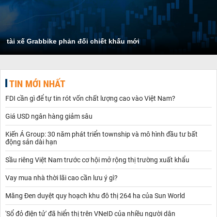
tài xế Grabbike phản đối chiết khấu mới
TIN MỚI NHẤT
FDI cần gì để tự tin rót vốn chất lượng cao vào Việt Nam?
Giá USD ngân hàng giảm sâu
Kiến Á Group: 30 năm phát triển township và mô hình đầu tư bất
động sản dài hạn
Sầu riêng Việt Nam trước cơ hội mở rộng thị trường xuất khẩu
Vay mua nhà thời lãi cao cần lưu ý gì?
Măng Đen duyệt quy hoạch khu đô thị 264 ha của Sun World
'Sổ đỏ điện tử' đã hiển thị trên VNeID của nhiều người dân