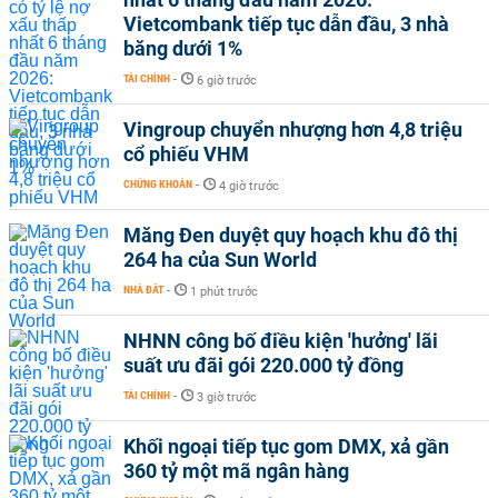
Vietcombank tiếp tục dẫn đầu, 3 nhà
băng dưới 1%
TÀI CHÍNH
-
6 giờ trước
Vingroup chuyển nhượng hơn 4,8 triệu
cổ phiếu VHM
CHỨNG KHOÁN
-
4 giờ trước
Măng Đen duyệt quy hoạch khu đô thị
264 ha của Sun World
NHÀ ĐẤT
-
1 phút trước
NHNN công bố điều kiện 'hưởng' lãi
suất ưu đãi gói 220.000 tỷ đồng
TÀI CHÍNH
-
3 giờ trước
Khối ngoại tiếp tục gom DMX, xả gần
360 tỷ một mã ngân hàng