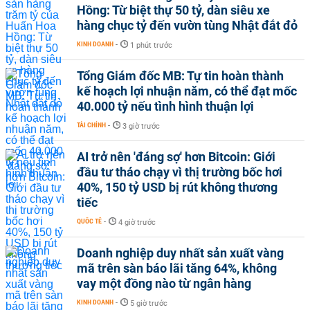
Hồng: Từ biệt thự 50 tỷ, dàn siêu xe
hàng chục tỷ đến vườn tùng Nhật đắt đỏ
KINH DOANH
-
1 phút trước
Tổng Giám đốc MB: Tự tin hoàn thành
kế hoạch lợi nhuận năm, có thể đạt mốc
40.000 tỷ nếu tình hình thuận lợi
TÀI CHÍNH
-
3 giờ trước
AI trở nên 'đáng sợ' hơn Bitcoin: Giới
đầu tư tháo chạy vì thị trường bốc hơi
40%, 150 tỷ USD bị rút không thương
tiếc
QUỐC TẾ
-
4 giờ trước
Doanh nghiệp duy nhất sản xuất vàng
mã trên sàn báo lãi tăng 64%, không
vay một đồng nào từ ngân hàng
KINH DOANH
-
5 giờ trước