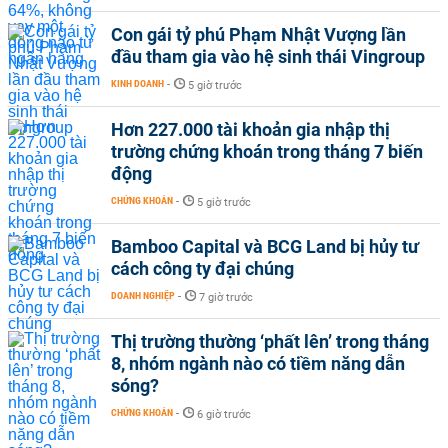
Con gái tỷ phú Phạm Nhật Vượng lần
đầu tham gia vào hệ sinh thái Vingroup
KINH DOANH
-
5 giờ trước
Hơn 227.000 tài khoản gia nhập thị
trường chứng khoán trong tháng 7 biến
động
CHỨNG KHOÁN
-
5 giờ trước
Bamboo Capital và BCG Land bị hủy tư
cách công ty đại chúng
DOANH NGHIỆP
-
7 giờ trước
Thị trường thường ‘phất lên’ trong tháng
8, nhóm ngành nào có tiềm năng dẫn
sóng?
CHỨNG KHOÁN
-
6 giờ trước