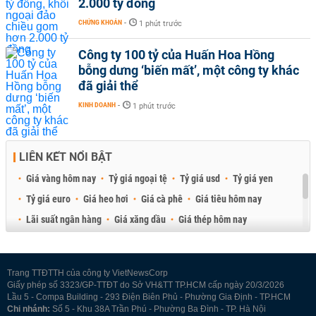
2.000 tỷ đồng
CHỨNG KHOÁN
-
1 phút trước
Công ty 100 tỷ của Huấn Hoa Hồng
bỗng dưng ‘biến mất’, một công ty khác
đã giải thể
KINH DOANH
-
1 phút trước
LIÊN KẾT NỔI BẬT
Giá vàng hôm nay
Tỷ giá ngoại tệ
Tỷ giá usd
Tỷ giá yen
Tỷ giá euro
Giá heo hơi
Giá cà phê
Giá tiêu hôm nay
Lãi suất ngân hàng
Giá xăng dầu
Giá thép hôm nay
Giá sầu riêng
Giá thịt heo
Giá gạo
Giá cao su
Best Retail Brokers
Diễn đàn đầu tư Việt Nam 2026
Trang TTĐTTH của công ty VietNewsCorp
Giấy phép số 3323/GP-TTĐT do Sở VH&TT TP.HCM cấp ngày 20/3/2026
Lầu 5 - Compa Building - 293 Điện Biên Phủ - Phường Gia Định - TP.HCM
Chi nhánh:
Số 5 - Khu 38A Trần Phú - Phường Ba Đình - TP. Hà Nội