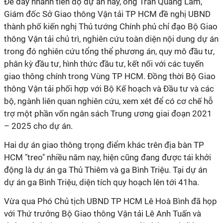
Để đẩy nhanh tiến độ dự án này, ông Trần Quang Lâm,
Giám đốc Sở Giao thông Vận tải
TP HCM
đề nghị UBND
thành phố kiến nghị Thủ tướng Chính phủ chỉ đạo Bộ Giao
thông Vận tải chủ trì, nghiên cứu toàn diện nội dung dự án
trong đó nghiên cứu tổng thể phương án, quy mô đầu tư,
phân kỳ đầu tư, hình thức đầu tư, kết nối với các tuyến
giao thông chính trong Vùng
TP HCM
. Đồng thời Bộ Giao
thông Vận tải phối hợp với Bộ Kế hoạch và Đầu tư và các
bộ, ngành liên quan nghiên cứu, xem xét để có cơ chế hỗ
trợ một phần vốn ngân sách Trung ương giai đoạn 2021
– 2025 cho dự án.
Hai dự án giao thông trọng điểm khác trên địa bàn
TP
HCM
"treo" nhiều năm nay, hiện cũng đang được tái khởi
động là dự án ga Thủ Thiêm và ga Bình Triệu. Tại dự án
dự án ga Bình Triệu, diện tích quy hoạch lên tới 41ha.
Vừa qua Phó Chủ tịch UBND
TP HCM
Lê Hoà Bình đã họp
với Thứ trưởng Bộ Giao thông Vận tải Lê Anh Tuấn và