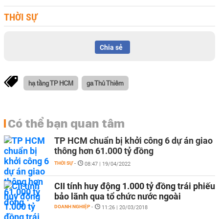
THỜI SỰ
Chia sẻ
hạ tầng TP HCM
ga Thủ Thiêm
Có thể bạn quan tâm
TP HCM chuẩn bị khởi công 6 dự án giao
thông hơn 61.000 tỷ đồng
THỜI SỰ
-
08:47 | 19/04/2022
CII tính huy động 1.000 tỷ đồng trái phiếu
bảo lãnh qua tổ chức nước ngoài
DOANH NGHIỆP
-
11:26 | 20/03/2018