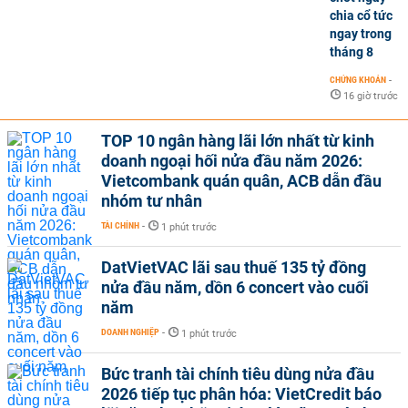
chia cổ tức
ngay trong
tháng 8
CHỨNG KHOÁN
-
16 giờ trước
TOP 10 ngân hàng lãi lớn nhất từ kinh
doanh ngoại hối nửa đầu năm 2026:
Vietcombank quán quân, ACB dẫn đầu
nhóm tư nhân
TÀI CHÍNH
-
1 phút trước
DatVietVAC lãi sau thuế 135 tỷ đồng
nửa đầu năm, dồn 6 concert vào cuối
năm
DOANH NGHIỆP
-
1 phút trước
Bức tranh tài chính tiêu dùng nửa đầu
2026 tiếp tục phân hóa: VietCredit báo