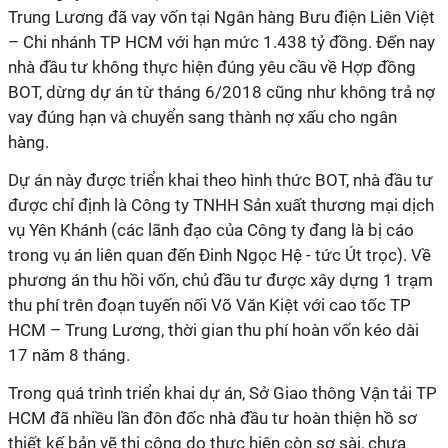
Trung Lương đã vay vốn tại Ngân hàng Bưu điện Liên Việt
– Chi nhánh
TP HCM
với hạn mức 1.438 tỷ đồng. Đến nay
nhà đầu tư không thực hiện đúng yêu cầu về Hợp đồng
BOT, dừng dự án từ tháng 6/2018 cũng như không trả nợ
vay đúng hạn và chuyển sang thành nợ xấu cho ngân
hàng.
Dự án này được triển khai theo hình thức BOT, nhà đầu tư
được chỉ định là Công ty TNHH Sản xuất thương mại dịch
vụ Yên Khánh (các lãnh đạo của Công ty đang là bị cáo
trong vụ án liên quan đến Đinh Ngọc Hệ - tức Út trọc). Về
phương án thu hồi vốn, chủ đầu tư được xây dựng 1 trạm
thu phí trên đoạn tuyến nối Võ Văn Kiệt với cao tốc
TP
HCM
– Trung Lương, thời gian thu phí hoàn vốn kéo dài
17 năm 8 tháng.
Trong quá trình triển khai dự án, Sở Giao thông Vận tải
TP
HCM
đã nhiều lần đôn đốc nhà đầu tư hoàn thiện hồ sơ
thiết kế bản vẽ thi công do thực hiện còn sơ sài, chưa