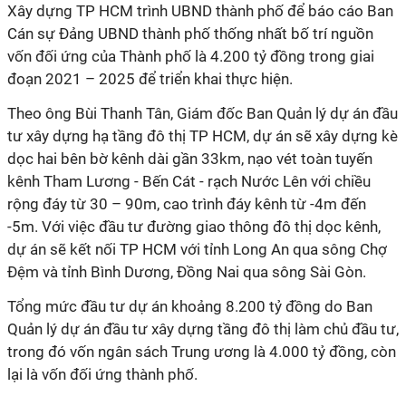
Xây dựng
TP HCM
trình UBND thành phố để báo cáo Ban
Cán sự Đảng UBND thành phố thống nhất bố trí nguồn
vốn đối ứng của Thành phố là 4.200 tỷ đồng trong giai
đoạn 2021 – 2025 để triển khai thực hiện.
Theo ông Bùi Thanh Tân, Giám đốc Ban Quản lý dự án đầu
tư xây dựng hạ tầng đô thị
TP HCM
, dự án sẽ xây dựng kè
dọc hai bên bờ kênh dài gần 33km, nạo vét toàn tuyến
kênh Tham Lương - Bến Cát - rạch Nước Lên với chiều
rộng đáy từ 30 – 90m, cao trình đáy kênh từ -4m đến
-5m. Với việc đầu tư đường giao thông đô thị dọc kênh,
dự án sẽ kết nối
TP HCM
với tỉnh Long An qua sông Chợ
Đệm và tỉnh Bình Dương, Đồng Nai qua sông Sài Gòn.
Tổng mức đầu tư dự án khoảng 8.200 tỷ đồng do Ban
Quản lý dự án đầu tư xây dựng tầng đô thị làm chủ đầu tư,
trong đó vốn ngân sách Trung ương là 4.000 tỷ đồng, còn
lại là vốn đối ứng thành phố.