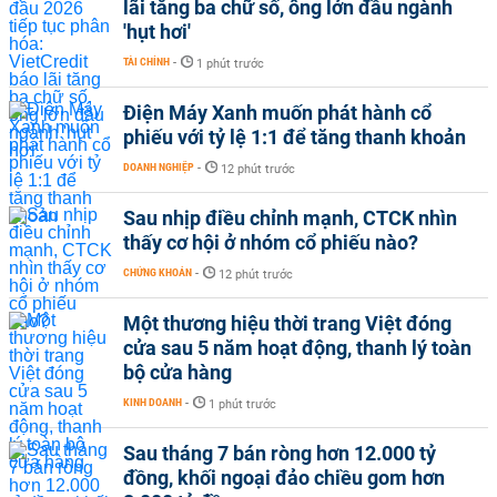
lãi tăng ba chữ số, ông lớn đầu ngành
'hụt hơi'
TÀI CHÍNH
-
1 phút trước
Điện Máy Xanh muốn phát hành cổ
phiếu với tỷ lệ 1:1 để tăng thanh khoản
DOANH NGHIỆP
-
12 phút trước
Sau nhịp điều chỉnh mạnh, CTCK nhìn
thấy cơ hội ở nhóm cổ phiếu nào?
CHỨNG KHOÁN
-
12 phút trước
Một thương hiệu thời trang Việt đóng
cửa sau 5 năm hoạt động, thanh lý toàn
bộ cửa hàng
KINH DOANH
-
1 phút trước
Sau tháng 7 bán ròng hơn 12.000 tỷ
đồng, khối ngoại đảo chiều gom hơn