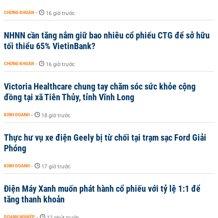
CHỨNG KHOÁN
-
16 giờ trước
NHNN cần tăng nắm giữ bao nhiêu cổ phiếu CTG để sở hữu
tối thiểu 65% VietinBank?
CHỨNG KHOÁN
-
16 giờ trước
Victoria Healthcare chung tay chăm sóc sức khỏe cộng
đồng tại xã Tiên Thủy, tỉnh Vĩnh Long
KINH DOANH
-
18 giờ trước
Thực hư vụ xe điện Geely bị từ chối tại trạm sạc Ford Giải
Phóng
KINH DOANH
-
17 giờ trước
Điện Máy Xanh muốn phát hành cổ phiếu với tỷ lệ 1:1 để
tăng thanh khoản
DOANH NGHIỆP
-
12 phút trước