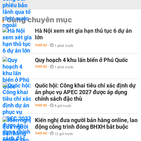
Cùng chuyên mục
Hà Nội xem xét gia hạn thủ tục 6 dự án
lớn
THỜI SỰ
-
1 phút trước
Quy hoạch 4 khu lấn biển ở Phú Quốc
THỜI SỰ
-
1 phút trước
Quốc hội: Công khai tiêu chí xác định dự
án phục vụ APEC 2027 được áp dụng
chính sách đặc thù
THỜI SỰ
-
9 giờ trước
Kiến nghị đưa người bán hàng online, lao
động công trình đóng BHXH bắt buộc
THỜI SỰ
-
12 giờ trước