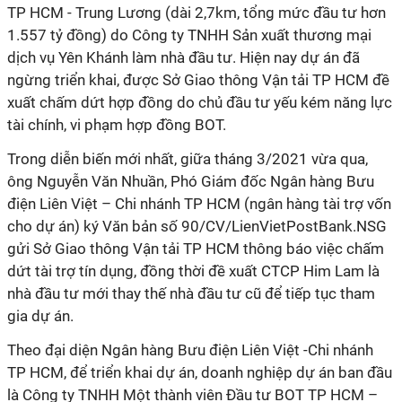
TP HCM
- Trung Lương (dài 2,7km, tổng mức đầu tư hơn
1.557 tỷ đồng) do Công ty TNHH Sản xuất thương mại
dịch vụ Yên Khánh làm nhà đầu tư. Hiện nay dự án đã
ngừng triển khai, được Sở Giao thông Vận tải
TP HCM
đề
xuất chấm dứt hợp đồng do chủ đầu tư yếu kém năng lực
tài chính, vi phạm hợp đồng BOT.
Trong diễn biến mới nhất, giữa tháng 3/2021 vừa qua,
ông Nguyễn Văn Nhuần, Phó Giám đốc Ngân hàng Bưu
điện Liên Việt – Chi nhánh
TP HCM
(ngân hàng tài trợ vốn
cho dự án) ký Văn bản số 90/CV/LienVietPostBank.NSG
gửi Sở Giao thông Vận tải
TP HCM
thông báo việc chấm
dứt tài trợ tín dụng, đồng thời đề xuất
CTCP
Him Lam là
nhà đầu tư mới thay thế nhà đầu tư cũ để tiếp tục tham
gia dự án.
Theo đại diện Ngân hàng Bưu điện Liên Việt -Chi nhánh
TP HCM
, để triển khai dự án, doanh nghiệp dự án ban đầu
là Công ty TNHH Một thành viên Đầu tư BOT
TP HCM
–