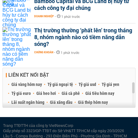
Bamboo Capital và BCG Land bị hủy tư
cách công ty đại chúng
DOANH NGHIỆP
-
1 phút trước
Thị trường thường ‘phất lên’ trong tháng
8, nhóm ngành nào có tiềm năng dẫn
sóng?
CHỨNG KHOÁN
-
1 phút trước
LIÊN KẾT NỔI BẬT
Giá vàng hôm nay
Tỷ giá ngoại tệ
Tỷ giá usd
Tỷ giá yen
Tỷ giá euro
Giá heo hơi
Giá cà phê
Giá tiêu hôm nay
Lãi suất ngân hàng
Giá xăng dầu
Giá thép hôm nay
Giá sầu riêng
Giá thịt heo
Giá gạo
Giá cao su
Best Retail Brokers
Diễn đàn đầu tư Việt Nam 2026
Trang TTĐTTH của công ty VietNewsCorp
Giấy phép số 3323/GP-TTĐT do Sở VH&TT TP.HCM cấp ngày 20/3/2026
Lầu 5 - Compa Building - 293 Điện Biên Phủ - Phường Gia Định - TP.HCM