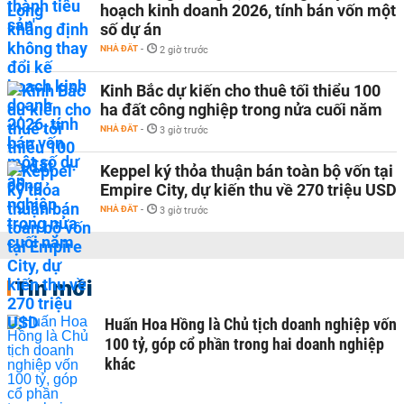
hoạch kinh doanh 2026, tính bán vốn một
số dự án
NHÀ ĐẤT
-
2 giờ trước
Kinh Bắc dự kiến cho thuê tối thiểu 100
ha đất công nghiệp trong nửa cuối năm
NHÀ ĐẤT
-
3 giờ trước
Keppel ký thỏa thuận bán toàn bộ vốn tại
Empire City, dự kiến thu về 270 triệu USD
NHÀ ĐẤT
-
3 giờ trước
Tin mới
Huấn Hoa Hồng là Chủ tịch doanh nghiệp vốn
100 tỷ, góp cổ phần trong hai doanh nghiệp
khác