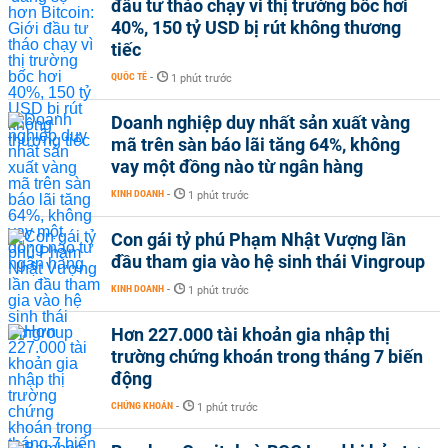
đầu tư tháo chạy vì thị trường bốc hơi
40%, 150 tỷ USD bị rút không thương
tiếc
QUỐC TẾ
-
1 phút trước
Doanh nghiệp duy nhất sản xuất vàng
mã trên sàn báo lãi tăng 64%, không
vay một đồng nào từ ngân hàng
KINH DOANH
-
1 phút trước
Con gái tỷ phú Phạm Nhật Vượng lần
đầu tham gia vào hệ sinh thái Vingroup
KINH DOANH
-
1 phút trước
Hơn 227.000 tài khoản gia nhập thị
trường chứng khoán trong tháng 7 biến
động
CHỨNG KHOÁN
-
1 phút trước