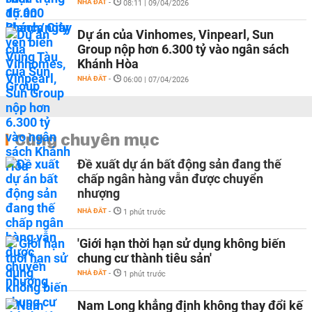
NHÀ ĐẤT
-
08:11 | 09/04/2026
Dự án của Vinhomes, Vinpearl, Sun
Group nộp hơn 6.300 tỷ vào ngân sách
Khánh Hòa
NHÀ ĐẤT
-
06:00 | 07/04/2026
Cùng chuyên mục
Đề xuất dự án bất động sản đang thế
chấp ngân hàng vẫn được chuyển
nhượng
NHÀ ĐẤT
-
1 phút trước
'Giới hạn thời hạn sử dụng không biến
chung cư thành tiêu sản'
NHÀ ĐẤT
-
1 phút trước
Nam Long khẳng định không thay đổi kế