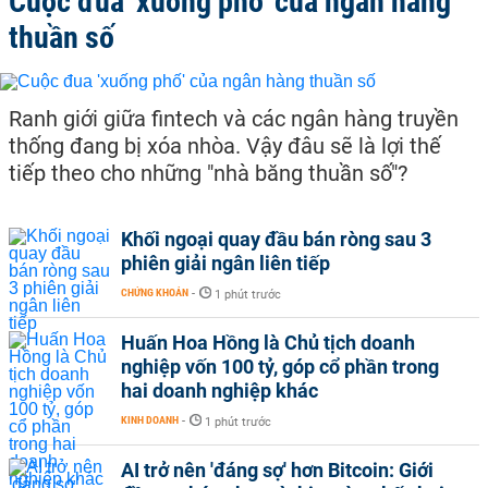
Cuộc đua 'xuống phố' của ngân hàng
thuần số
Ranh giới giữa fintech và các ngân hàng truyền
thống đang bị xóa nhòa. Vậy đâu sẽ là lợi thế
tiếp theo cho những "nhà băng thuần số"?
Khối ngoại quay đầu bán ròng sau 3
phiên giải ngân liên tiếp
CHỨNG KHOÁN
-
1 phút trước
Huấn Hoa Hồng là Chủ tịch doanh
nghiệp vốn 100 tỷ, góp cổ phần trong
hai doanh nghiệp khác
KINH DOANH
-
1 phút trước
AI trở nên 'đáng sợ' hơn Bitcoin: Giới