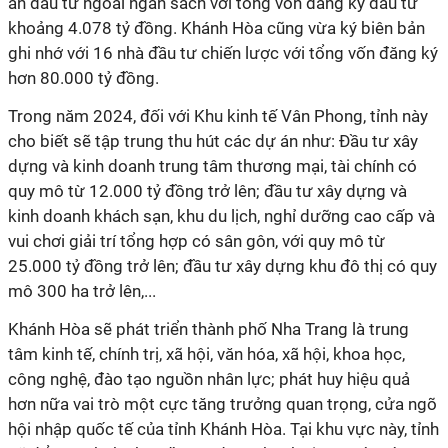
án đầu tư ngoài ngân sách với tổng vốn đăng ký đầu tư
khoảng 4.078 tỷ đồng. Khánh Hòa cũng vừa ký biên bản
ghi nhớ với 16 nhà đầu tư chiến lược với tổng vốn đăng ký
hơn 80.000 tỷ đồng.
Trong năm 2024, đối với Khu kinh tế Vân Phong, tỉnh này
cho biết sẽ tập trung thu hút các dự án như: Đầu tư xây
dựng và kinh doanh trung tâm thương mại, tài chính có
quy mô từ 12.000 tỷ đồng trở lên; đầu tư xây dựng và
kinh doanh khách sạn, khu du lịch, nghỉ dưỡng cao cấp và
vui chơi giải trí tổng hợp có sân gôn, với quy mô từ
25.000 tỷ đồng trở lên; đầu tư xây dựng khu đô thị có quy
mô 300 ha trở lên,...
Khánh Hòa sẽ phát triển thành phố Nha Trang là trung
tâm kinh tế, chính trị, xã hội, văn hóa, xã hội, khoa học,
công nghệ, đào tạo nguồn nhân lực; phát huy hiệu quả
hơn nữa vai trò một cực tăng trưởng quan trọng, cửa ngõ
hội nhập quốc tế của tỉnh Khánh Hòa. Tại khu vực này, tỉnh