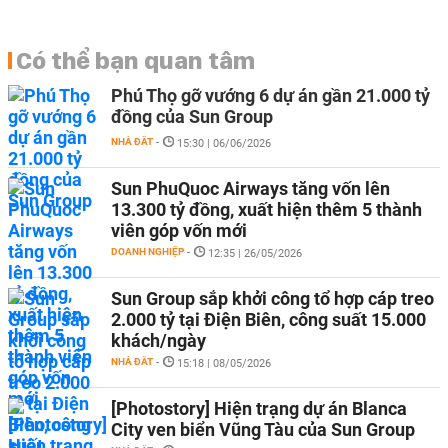
Có thể bạn quan tâm
Phú Thọ gỡ vướng 6 dự án gần 21.000 tỷ
đồng của Sun Group
NHÀ ĐẤT
-
15:30 | 06/06/2026
Sun PhuQuoc Airways tăng vốn lên
13.300 tỷ đồng, xuất hiện thêm 5 thành
viên góp vốn mới
DOANH NGHIỆP
-
12:35 | 26/05/2026
Sun Group sắp khởi công tổ hợp cáp treo
2.000 tỷ tại Điện Biên, công suất 15.000
khách/ngày
NHÀ ĐẤT
-
15:18 | 08/05/2026
[Photostory] Hiện trạng dự án Blanca
City ven biển Vũng Tàu của Sun Group