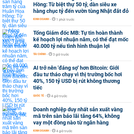
Hồng: Từ biệt thự 50 tỷ, dàn siêu xe
hàng chục tỷ đến vườn tùng Nhật đắt đỏ
KINH DOANH
-
1 phút trước
Tổng Giám đốc MB: Tự tin hoàn thành
kế hoạch lợi nhuận năm, có thể đạt mốc
40.000 tỷ nếu tình hình thuận lợi
TÀI CHÍNH
-
3 giờ trước
AI trở nên 'đáng sợ' hơn Bitcoin: Giới
đầu tư tháo chạy vì thị trường bốc hơi
40%, 150 tỷ USD bị rút không thương
tiếc
QUỐC TẾ
-
4 giờ trước
Doanh nghiệp duy nhất sản xuất vàng
mã trên sàn báo lãi tăng 64%, không
vay một đồng nào từ ngân hàng
KINH DOANH
-
4 giờ trước