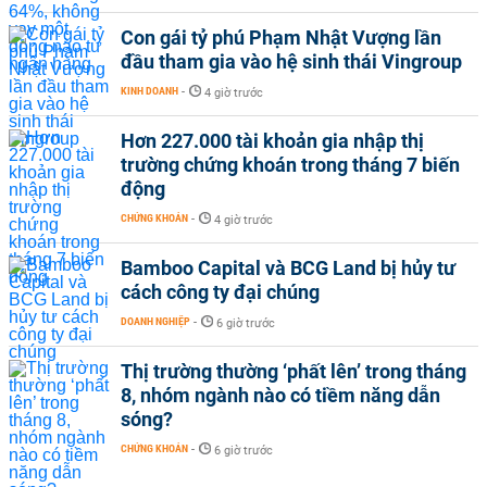
Con gái tỷ phú Phạm Nhật Vượng lần
đầu tham gia vào hệ sinh thái Vingroup
KINH DOANH
-
4 giờ trước
Hơn 227.000 tài khoản gia nhập thị
trường chứng khoán trong tháng 7 biến
động
CHỨNG KHOÁN
-
4 giờ trước
Bamboo Capital và BCG Land bị hủy tư
cách công ty đại chúng
DOANH NGHIỆP
-
6 giờ trước
Thị trường thường ‘phất lên’ trong tháng
8, nhóm ngành nào có tiềm năng dẫn
sóng?
CHỨNG KHOÁN
-
6 giờ trước