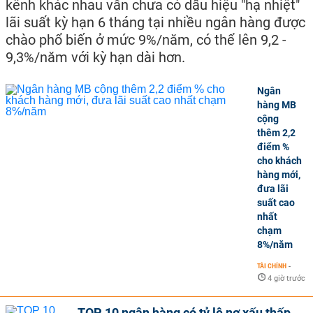
kênh khác nhau vẫn chưa có dấu hiệu "hạ nhiệt"
lãi suất kỳ hạn 6 tháng tại nhiều ngân hàng được
chào phổ biến ở mức 9%/năm, có thể lên 9,2 -
9,3%/năm với kỳ hạn dài hơn.
Ngân
hàng MB
cộng
thêm 2,2
điểm %
cho khách
hàng mới,
đưa lãi
suất cao
nhất
chạm
8%/năm
TÀI CHÍNH
-
4 giờ trước
TOP 10 ngân hàng có tỷ lệ nợ xấu thấp