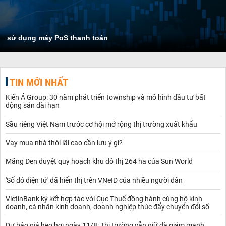
sử dụng máy PoS thanh toán
TIN MỚI NHẤT
Kiến Á Group: 30 năm phát triển township và mô hình đầu tư bất
động sản dài hạn
Sầu riêng Việt Nam trước cơ hội mở rộng thị trường xuất khẩu
Vay mua nhà thời lãi cao cần lưu ý gì?
Măng Đen duyệt quy hoạch khu đô thị 264 ha của Sun World
'Sổ đỏ điện tử' đã hiển thị trên VNeID của nhiều người dân
VietinBank ký kết hợp tác với Cục Thuế đồng hành cùng hộ kinh
doanh, cá nhân kinh doanh, doanh nghiệp thúc đẩy chuyển đổi số
Dự báo giá heo hơi ngày 11/8: Thị trường vẫn giữ đà giảm mạnh