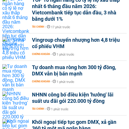
nhất 6 tháng đầu năm 2026:
Vietcombank tiếp tục dẫn đầu, 3 nhà
băng dưới 1%
TÀI CHÍNH
-
17 phút trước
Vingroup chuyển nhượng hơn 4,8 triệu
cổ phiếu VHM
CHỨNG KHOÁN
-
1 phút trước
Tự doanh mua ròng hơn 300 tỷ đồng,
DMX vẫn bị bán mạnh
CHỨNG KHOÁN
-
1 phút trước
NHNN công bố điều kiện 'hưởng' lãi
suất ưu đãi gói 220.000 tỷ đồng
TÀI CHÍNH
-
1 phút trước
Khối ngoại tiếp tục gom DMX, xả gần
360 tỷ một mã ngân hàng