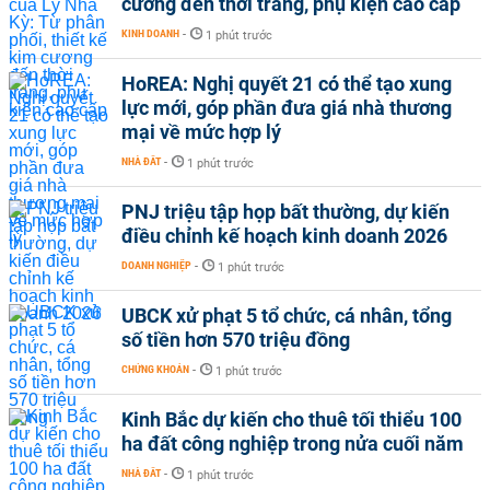
cương đến thời trang, phụ kiện cao cấp
KINH DOANH
-
1 phút trước
HoREA: Nghị quyết 21 có thể tạo xung
lực mới, góp phần đưa giá nhà thương
mại về mức hợp lý
NHÀ ĐẤT
-
1 phút trước
PNJ triệu tập họp bất thường, dự kiến
điều chỉnh kế hoạch kinh doanh 2026
DOANH NGHIỆP
-
1 phút trước
UBCK xử phạt 5 tổ chức, cá nhân, tổng
số tiền hơn 570 triệu đồng
CHỨNG KHOÁN
-
1 phút trước
Kinh Bắc dự kiến cho thuê tối thiểu 100
ha đất công nghiệp trong nửa cuối năm
NHÀ ĐẤT
-
1 phút trước