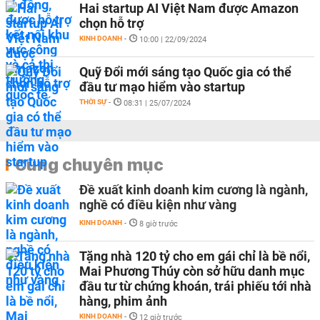
Hai startup AI Việt Nam được Amazon
chọn hỗ trợ
KINH DOANH
-
10:00 | 22/09/2024
Quỹ Đổi mới sáng tạo Quốc gia có thể
đầu tư mạo hiểm vào startup
THỜI SỰ
-
08:31 | 25/07/2024
Cùng chuyên mục
Đề xuất kinh doanh kim cương là ngành,
nghề có điều kiện như vàng
KINH DOANH
-
8 giờ trước
Tặng nhà 120 tỷ cho em gái chỉ là bề nổi,
Mai Phương Thúy còn sở hữu danh mục
đầu tư từ chứng khoán, trái phiếu tới nhà
hàng, phim ảnh
KINH DOANH
-
12 giờ trước