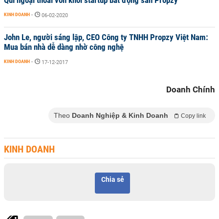
Quĩ ngoại thoái vốn khỏi startup bất động sản Propzy
KINH DOANH
-
06-02-2020
John Le, người sáng lập, CEO Công ty TNHH Propzy Việt Nam:
Mua bán nhà dễ dàng nhờ công nghệ
KINH DOANH
-
17-12-2017
Doanh Chính
Theo
Doanh Nghiệp & Kinh Doanh
Copy link
KINH DOANH
Chia sẻ