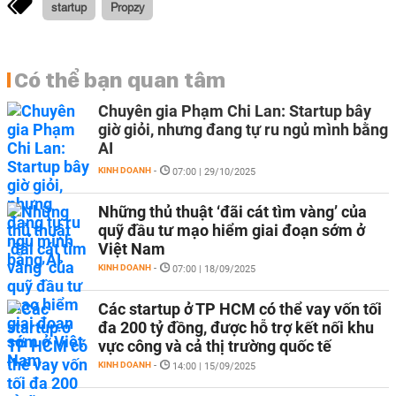
startup
Propzy
Có thể bạn quan tâm
Chuyên gia Phạm Chi Lan: Startup bây
giờ giỏi, nhưng đang tự ru ngủ mình bằng
AI
KINH DOANH
-
07:00 | 29/10/2025
Những thủ thuật ‘đãi cát tìm vàng’ của
quỹ đầu tư mạo hiểm giai đoạn sớm ở
Việt Nam
KINH DOANH
-
07:00 | 18/09/2025
Các startup ở TP HCM có thể vay vốn tối
đa 200 tỷ đồng, được hỗ trợ kết nối khu
vực công và cả thị trường quốc tế
KINH DOANH
-
14:00 | 15/09/2025