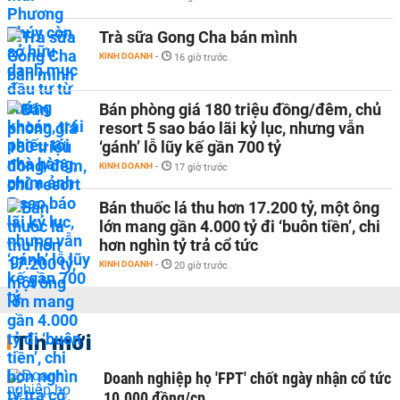
Trà sữa Gong Cha bán mình
KINH DOANH
-
16 giờ trước
Bán phòng giá 180 triệu đồng/đêm, chủ
resort 5 sao báo lãi kỷ lục, nhưng vẫn
‘gánh’ lỗ lũy kế gần 700 tỷ
KINH DOANH
-
17 giờ trước
Bán thuốc lá thu hơn 17.200 tỷ, một ông
lớn mang gần 4.000 tỷ đi ‘buôn tiền’, chi
hơn nghìn tỷ trả cổ tức
KINH DOANH
-
20 giờ trước
Tin mới
Doanh nghiệp họ 'FPT' chốt ngày nhận cổ tức
10.000 đồng/cp