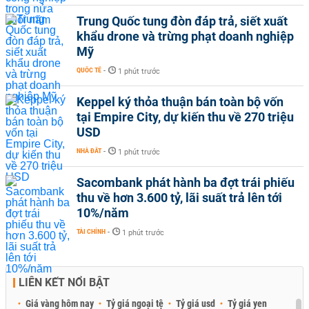
Trung Quốc tung đòn đáp trả, siết xuất
khẩu drone và trừng phạt doanh nghiệp
Mỹ
QUỐC TẾ
-
1 phút trước
Keppel ký thỏa thuận bán toàn bộ vốn
tại Empire City, dự kiến thu về 270 triệu
USD
NHÀ ĐẤT
-
1 phút trước
Sacombank phát hành ba đợt trái phiếu
thu về hơn 3.600 tỷ, lãi suất trả lên tới
10%/năm
TÀI CHÍNH
-
1 phút trước
LIÊN KẾT NỔI BẬT
Giá vàng hôm nay
Tỷ giá ngoại tệ
Tỷ giá usd
Tỷ giá yen