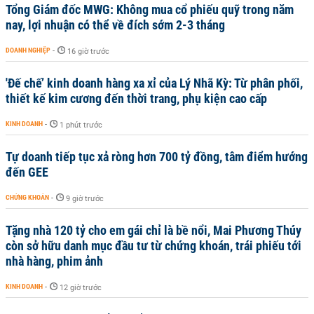
Tổng Giám đốc MWG: Không mua cổ phiếu quỹ trong năm
nay, lợi nhuận có thể về đích sớm 2-3 tháng
DOANH NGHIỆP
-
16 giờ trước
'Đế chế’ kinh doanh hàng xa xỉ của Lý Nhã Kỳ: Từ phân phối,
thiết kế kim cương đến thời trang, phụ kiện cao cấp
KINH DOANH
-
1 phút trước
Tự doanh tiếp tục xả ròng hơn 700 tỷ đồng, tâm điểm hướng
đến GEE
CHỨNG KHOÁN
-
9 giờ trước
Tặng nhà 120 tỷ cho em gái chỉ là bề nổi, Mai Phương Thúy
còn sở hữu danh mục đầu tư từ chứng khoán, trái phiếu tới
nhà hàng, phim ảnh
KINH DOANH
-
12 giờ trước