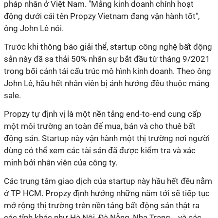
pháp nhân ở Việt Nam. "Mảng kinh doanh chính hoạt
động dưới cái tên Propzy Vietnam đang vận hành tốt",
ông John Lê nói.
Trước khi thông báo giải thể, startup công nghệ bất động
sản này đã sa thải 50% nhân sự bắt đầu từ tháng 9/2021
trong bối cảnh tái cấu trúc mô hình kinh doanh. Theo ông
John Lê, hầu hết nhân viên bị ảnh hưởng đều thuộc mảng
sale.
Propzy tự định vị là một nền tảng end-to-end cung cấp
một môi trường an toàn để mua, bán và cho thuê bất
động sản. Startup này vận hành một thị trường nơi người
dùng có thể xem các tài sản đã được kiểm tra và xác
minh bởi nhân viên của công ty.
Các trung tâm giao dịch của startup này hầu hết đều nằm
ở TP HCM. Propzy định hướng những năm tới sẽ tiếp tục
mở rộng thị trường trên nền tảng bất động sản thật ra
các tỉnh khác như Hà Nội, Đà Nẵng, Nha Trang... và các