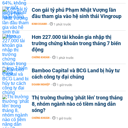
Con gái tỷ phú Phạm Nhật Vượng lần
đầu tham gia vào hệ sinh thái Vingroup
KINH DOANH
-
1 phút trước
Hơn 227.000 tài khoản gia nhập thị
trường chứng khoán trong tháng 7 biến
động
CHỨNG KHOÁN
-
1 phút trước
Bamboo Capital và BCG Land bị hủy tư
cách công ty đại chúng
DOANH NGHIỆP
-
1 giờ trước
Thị trường thường ‘phất lên’ trong tháng
8, nhóm ngành nào có tiềm năng dẫn
sóng?
CHỨNG KHOÁN
-
1 giờ trước