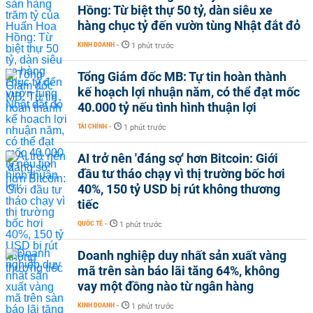
Hồng: Từ biệt thự 50 tỷ, dàn siêu xe
hàng chục tỷ đến vườn tùng Nhật đắt đỏ
KINH DOANH
-
1 phút trước
Tổng Giám đốc MB: Tự tin hoàn thành
kế hoạch lợi nhuận năm, có thể đạt mốc
40.000 tỷ nếu tình hình thuận lợi
TÀI CHÍNH
-
1 phút trước
AI trở nên 'đáng sợ' hơn Bitcoin: Giới
đầu tư tháo chạy vì thị trường bốc hơi
40%, 150 tỷ USD bị rút không thương
tiếc
QUỐC TẾ
-
1 phút trước
Doanh nghiệp duy nhất sản xuất vàng
mã trên sàn báo lãi tăng 64%, không
vay một đồng nào từ ngân hàng
KINH DOANH
-
1 phút trước