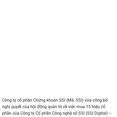
Công ty
c
ổ phần Chứng khoán SSI (Mã
: SSI
) vừa công
bố
nghị quyết của
h
ội đồng quản trị về việc mua 15 triệu cổ
phần của Công ty Cổ phần Công nghệ số SSI (SSI Digital) –