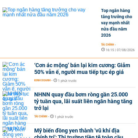
Top ngân hàng
tăng trưởng cho
vay mạnh nhất
nửa đầu năm
2026
TÀI CHÍNH
-
16:15 | 07/08/2026
‘Cơn ác mộng’ bán lại kim cương: Giảm
50% vẫn ế, người mua tiếp tục ép giá
KINH DOANH
-
1 phút trước
NHNN quay đầu bơm ròng gần 25.000
tỷ tuần qua, lãi suất liên ngân hàng tăng
trở lại
TÀI CHÍNH
-
1 phút trước
Mỹ biến đồng yen thành 'vũ khí địa
chính trị': Thị trường tiền tệ toàn cầu