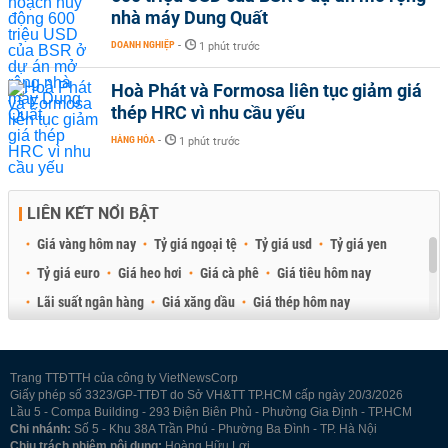
nhà máy Dung Quất
DOANH NGHIỆP
-
1 phút trước
Hoà Phát và Formosa liên tục giảm giá
thép HRC vì nhu cầu yếu
HÀNG HÓA
-
1 phút trước
LIÊN KẾT NỔI BẬT
Giá vàng hôm nay
Tỷ giá ngoại tệ
Tỷ giá usd
Tỷ giá yen
Tỷ giá euro
Giá heo hơi
Giá cà phê
Giá tiêu hôm nay
Lãi suất ngân hàng
Giá xăng dầu
Giá thép hôm nay
Giá sầu riêng
Giá thịt heo
Giá gạo
Giá cao su
Best Retail Brokers
Diễn đàn đầu tư Việt Nam 2026
Trang TTĐTTH của công ty VietNewsCorp
Giấy phép số 3323/GP-TTĐT do Sở VH&TT TP.HCM cấp ngày 20/3/2026
Lầu 5 - Compa Building - 293 Điện Biên Phủ - Phường Gia Định - TP.HCM
Chi nhánh:
Số 5 - Khu 38A Trần Phú - Phường Ba Đình - TP. Hà Nội
Chịu trách nhiệm nội dung:
Hoàng Hữu Lợi