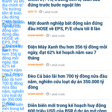
đứng trước bước ngoặt lớn
QUỐC TẾ
-
1 phút trước
Một doanh nghiệp bất động sản đứng
đầu HOSE về EPS, P/E chưa tới 8 lần
DOANH NGHIỆP
-
1 phút trước
Điện Máy Xanh thu hơn 356 tỷ đồng mỗi
ngày, đạt 62% kế hoạch năm sau 7
tháng
DOANH NGHIỆP
-
1 phút trước
Đèo Cả báo lãi hơn 700 tỷ đồng nửa đầu
năm, nghiên cứu loạt dự án 350.000 tỷ
đồng
DOANH NGHIỆP
-
1 phút trước
Diễn biến mới trong kế hoạch huy động
600 triệu USD của BSR ở dự án mở rộng