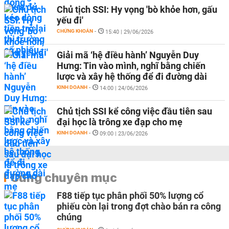
Chủ tịch SSI: Hy vọng 'bò khỏe hơn, gấu
yếu đi'
CHỨNG KHOÁN
-
15:40 | 29/06/2026
Giải mã ‘hệ điều hành’ Nguyễn Duy
Hưng: Tin vào mình, nghĩ bằng chiến
lược và xây hệ thống để đi đường dài
KINH DOANH
-
14:00 | 24/06/2026
Chủ tịch SSI kể công việc đầu tiên sau
đại học là trông xe đạp cho mẹ
KINH DOANH
-
09:00 | 23/06/2026
Cùng chuyên mục
F88 tiếp tục phân phối 50% lượng cổ
phiếu còn lại trong đợt chào bán ra công
chúng