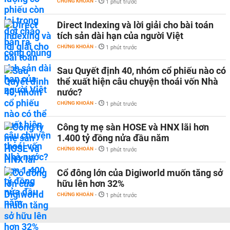
CHỨNG KHOÁN
-
1 phút trước
Direct Indexing và lời giải cho bài toán
tích sản dài hạn của người Việt
CHỨNG KHOÁN
-
1 phút trước
Sau Quyết định 40, nhóm cổ phiếu nào có
thể xuất hiện câu chuyện thoái vốn Nhà
nước?
CHỨNG KHOÁN
-
1 phút trước
Công ty mẹ sàn HOSE và HNX lãi hơn
1.400 tỷ đồng nửa đầu năm
CHỨNG KHOÁN
-
1 phút trước
Cổ đông lớn của Digiworld muốn tăng sở
hữu lên hơn 32%
CHỨNG KHOÁN
-
1 phút trước