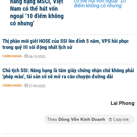
nâng hạng MSCI, Việt
Nam có thể hút vốn
ngoại ‘10 điểm không
có nhưng’
Thị phần môi giới HOSE của SSI lên đỉnh 5 năm, VPS hồi phục
trong quý III sôi động nhất lịch sử
CHỨNG KHOÁN
-
06-10-2025
Chủ tịch SSI: Nâng hạng là tấm giấy chứng nhận chứ không phải
'phép màu', tài sản số sẽ mở ra câu chuyện đường dài
CHỨNG KHOÁN
-
27-09-2025
Lai Phong
Theo
Dòng Vốn Kinh Doanh
Copy link