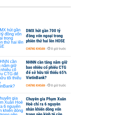
DMX hút gần 700 tỷ
đồng vốn ngoại trong
phiên thứ hai lên HOSE
CHỨNG KHOÁN
-
8 giờ trước
NHNN cần tăng nắm giữ
bao nhiêu cổ phiếu CTG
để sở hữu tối thiểu 65%
VietinBank?
CHỨNG KHOÁN
-
8 giờ trước
Chuyên gia Phạm Xuân
Hoè chỉ ra 6 nguyên
nhân khiến dòng vốn
trong nền kinh tế còn