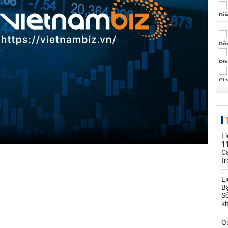
L
11
C
tr
L
B
S
kh
Qu