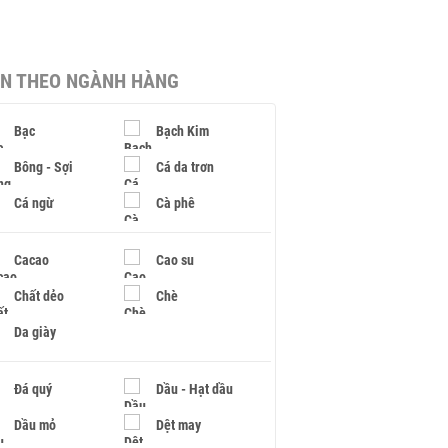
IN THEO NGÀNH HÀNG
Bạc
Bạch Kim
Bông - Sợi
Cá da trơn
Cá ngừ
Cà phê
Cacao
Cao su
Chất dẻo
Chè
Da giày
Đá quý
Dầu - Hạt dầu
Dầu mỏ
Dệt may