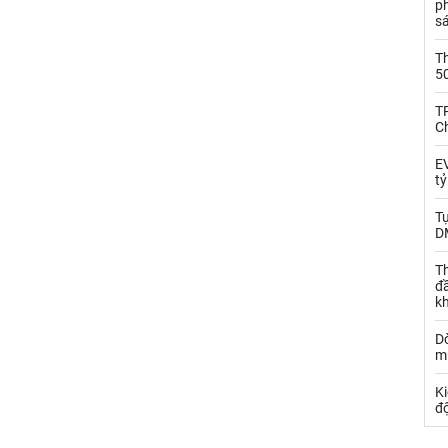
p
s
T
5
T
C
EV
t
T
D
Th
đ
k
Dò
m
Ki
đ