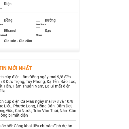
Điện
Đồng
Đường
Ethanol
Gạo
Gia súc - Gia cầm
Giấy
Gỗ
TIN MỚI NHẤT
Hạt điều
Hồ tiêu - Hạt tiêu
ịch cúp điện Lâm Đồng ngày mai 9/8 đến
Khí đốt
/8 Đức Trọng, Tuy Phong, Đạ Tẻh, Bảo Lộc,
át Tiên, Hàm Thuận Nam, La Gi mất điện
ở lại
Kim loại khác
Mắc ca
ịch cúp điện Cà Mau ngày mai 9/8 và 10/8
Muối
Ngũ cốc
ạc Liêu, Phước Long, Hồng Dân, Đầm Dơi,
ông Đốc, Cái Nước, Trần Văn Thời, Năm Căn
ông bị mất điện
Nhựa - Hạt nhựa
ốc hội: Công khai tiêu chí xác định dự án