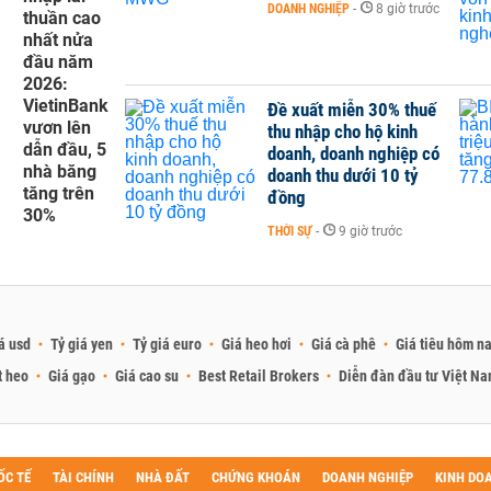
DOANH NGHIỆP
-
8 giờ trước
thuần cao
nhất nửa
đầu năm
2026:
VietinBank
Đề xuất miễn 30% thuế
vươn lên
thu nhập cho hộ kinh
dẫn đầu, 5
doanh, doanh nghiệp có
nhà băng
doanh thu dưới 10 tỷ
tăng trên
đồng
30%
THỜI SỰ
-
9 giờ trước
á usd
Tỷ giá yen
Tỷ giá euro
Giá heo hơi
Giá cà phê
Giá tiêu hôm n
t heo
Giá gạo
Giá cao su
Best Retail Brokers
Diễn đàn đầu tư Việt N
ỐC TẾ
TÀI CHÍNH
NHÀ ĐẤT
CHỨNG KHOÁN
DOANH NGHIỆP
KINH DO