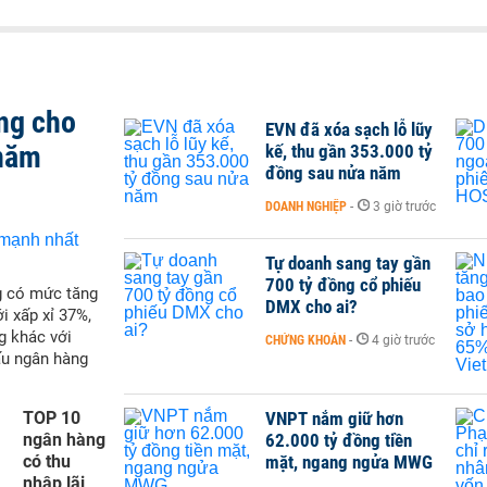
ng cho
EVN đã xóa sạch lỗ lũy
 năm
kế, thu gần 353.000 tỷ
đồng sau nửa năm
DOANH NGHIỆP
-
3 giờ trước
Tự doanh sang tay gần
700 tỷ đồng cổ phiếu
g có mức tăng
DMX cho ai?
i xấp xỉ 37%,
g khác với
CHỨNG KHOÁN
-
4 giờ trước
ấu ngân hàng
TOP 10
VNPT nắm giữ hơn
ngân hàng
62.000 tỷ đồng tiền
có thu
mặt, ngang ngửa MWG
nhập lãi