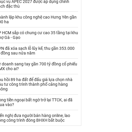
hục vụ APEC 2027 được áp dụng chính
Palladium
Phân bón
ách đặc thù
Rau - Củ -Quả
Sắt thép
hành lập khu công nghệ cao Hưng Yên gần
00 ha
Sữa
P HCM sắp có chung cư cao 35 tầng tại khu
hợ Gà - Gạo
Than
Thức ăn chăn nuôi
N đã xóa sạch lỗ lũy kế, thu gần 353.000
Thủy hải sản khác
Tôm
ỷ đồng sau nửa năm
Vàng
ự doanh sang tay gần 700 tỷ đồng cổ phiếu
MX cho ai?
VLXD khác
Xăng dầu
u hồi 89 ha đất để đấu giá lựa chọn nhà
ầu tư công trình thành phố cảng hàng
hông
Xi măng - Clynker
ng tiền ngoại bất ngờ trở lại TTCK, ai đã
ua vào?
ến nghị đưa người bán hàng online, lao
ộng công trình đóng BHXH bắt buộc