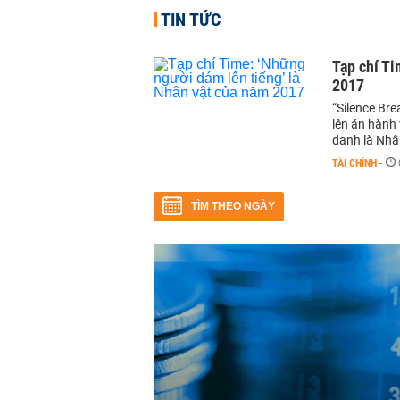
TIN TỨC
Tạp chí Ti
2017
“Silence Br
lên án hành 
danh là Nhâ
TÀI CHÍNH
-
TÌM THEO NGÀY