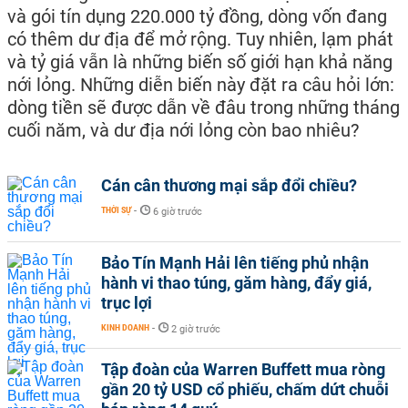
và gói tín dụng 220.000 tỷ đồng, dòng vốn đang
có thêm dư địa để mở rộng. Tuy nhiên, lạm phát
và tỷ giá vẫn là những biến số giới hạn khả năng
nới lỏng. Những diễn biến này đặt ra câu hỏi lớn:
dòng tiền sẽ được dẫn về đâu trong những tháng
cuối năm, và dư địa nới lỏng còn bao nhiêu?
Cán cân thương mại sắp đổi chiều?
THỜI SỰ
-
6 giờ trước
Bảo Tín Mạnh Hải lên tiếng phủ nhận
hành vi thao túng, găm hàng, đẩy giá,
trục lợi
KINH DOANH
-
2 giờ trước
Tập đoàn của Warren Buffett mua ròng
gần 20 tỷ USD cổ phiếu, chấm dứt chuỗi