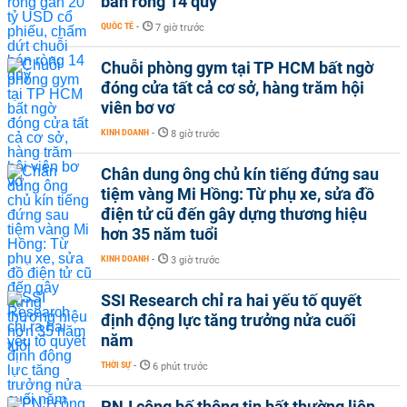
bán ròng 14 quý
QUỐC TẾ
-
7 giờ trước
Chuỗi phòng gym tại TP HCM bất ngờ
đóng cửa tất cả cơ sở, hàng trăm hội
viên bơ vơ
KINH DOANH
-
8 giờ trước
Chân dung ông chủ kín tiếng đứng sau
tiệm vàng Mi Hồng: Từ phụ xe, sửa đồ
điện tử cũ đến gây dựng thương hiệu
hơn 35 năm tuổi
KINH DOANH
-
3 giờ trước
SSI Research chỉ ra hai yếu tố quyết
định động lực tăng trưởng nửa cuối
năm
THỜI SỰ
-
6 phút trước
PNJ công bố thông tin bất thường liên