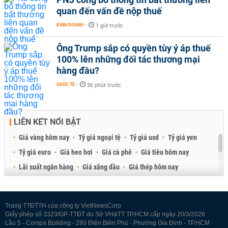
quan đến vấn đề nộp thuế
KINH DOANH
-
1 giờ trước
Ông Trump sắp có quyền tùy ý áp thuế
100% lên những đối tác thương mại
hàng đầu?
QUỐC TẾ
-
36 phút trước
LIÊN KẾT NỔI BẬT
Giá vàng hôm nay
Tỷ giá ngoại tệ
Tỷ giá usd
Tỷ giá yen
Tỷ giá euro
Giá heo hơi
Giá cà phê
Giá tiêu hôm nay
Lãi suất ngân hàng
Giá xăng dầu
Giá thép hôm nay
Giá sầu riêng
Giá thịt heo
Giá gạo
Giá cao su
Best Retail Brokers
Diễn đàn đầu tư Việt Nam 2026
Trang TTĐTTH của công ty VietNewsCorp
Giấy phép số 3323/GP-TTĐT do Sở VH&TT TP.HCM cấp ngày 20/3/2026
Lầu 5 - Compa Building - 293 Điện Biên Phủ - Phường Gia Định - TP.HCM