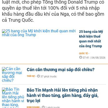
luật mới, cho phép Tổng thống Donald Trump có
quyền áp thuế lên tới 100% đối với 5 nhà nhập
khẩu hàng đầu dầu khí của Nga, có thể bao gồm
cả Trung Quốc.
25 bang của Mỹ
khởi kiện thuế
quan mới nhất
của ông Trump
QUỐC TẾ
-
07:41 | 04/08/2026
Cán cân thương mại sắp đổi chiều?
THỜI SỰ
-
37 phút trước
Bảo Tín Mạnh Hải lên tiếng phủ nhận
hành vi thao túng, găm hàng, đẩy giá,
trục lợi
KINH DOANH
-
1 phút trước