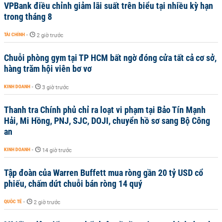
VPBank điều chỉnh giảm lãi suất trên biểu tại nhiều kỳ hạn
trong tháng 8
TÀI CHÍNH
-
2 giờ trước
Chuỗi phòng gym tại TP HCM bất ngờ đóng cửa tất cả cơ sở,
hàng trăm hội viên bơ vơ
KINH DOANH
-
3 giờ trước
Thanh tra Chính phủ chỉ ra loạt vi phạm tại Bảo Tín Mạnh
Hải, Mi Hồng, PNJ, SJC, DOJI, chuyển hồ sơ sang Bộ Công
an
KINH DOANH
-
14 giờ trước
Tập đoàn của Warren Buffett mua ròng gần 20 tỷ USD cổ
phiếu, chấm dứt chuỗi bán ròng 14 quý
QUỐC TẾ
-
2 giờ trước