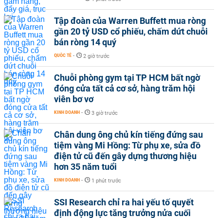
Tập đoàn của Warren Buffett mua ròng
gần 20 tỷ USD cổ phiếu, chấm dứt chuỗi
bán ròng 14 quý
QUỐC TẾ
-
2 giờ trước
Chuỗi phòng gym tại TP HCM bất ngờ
đóng cửa tất cả cơ sở, hàng trăm hội
viên bơ vơ
KINH DOANH
-
3 giờ trước
Chân dung ông chủ kín tiếng đứng sau
tiệm vàng Mi Hồng: Từ phụ xe, sửa đồ
điện tử cũ đến gây dựng thương hiệu
hơn 35 năm tuổi
KINH DOANH
-
1 phút trước
SSI Research chỉ ra hai yếu tố quyết
định động lực tăng trưởng nửa cuối