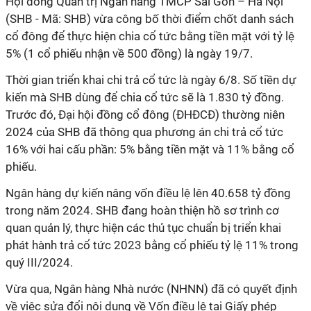
Hội đồng Quản trị Ngân hàng TMCP Sài Gòn – Hà Nội
(SHB - Mã: SHB) vừa công bố thời điểm chốt danh sách
cổ đông để thực hiện chia cổ tức bằng tiền mặt với tỷ lệ
5% (1 cổ phiếu nhận về 500 đồng) là ngày 19/7.
Thời gian triển khai chi trả cổ tức là ngày 6/8. Số tiền dự
kiến mà SHB dùng để chia cổ tức sẽ là 1.830 tỷ đồng.
Trước đó, Đại hội đồng cổ đông (ĐHĐCĐ) thường niên
2024 của SHB đã thông qua phương án chi trả cổ tức
16% với hai cấu phần: 5% bằng tiền mặt và 11% bằng cổ
phiếu.
Ngân hàng dự kiến nâng vốn điều lệ lên 40.658 tỷ đồng
trong năm 2024. SHB đang hoàn thiện hồ sơ trình cơ
quan quản lý, thực hiện các thủ tục chuẩn bị triển khai
phát hành trả cổ tức 2023 bằng cổ phiếu tỷ lệ 11% trong
quý III/2024.
Vừa qua, Ngân hàng Nhà nước (NHNN) đã có quyết định
về việc sửa đổi nội dung về Vốn điều lệ tại Giấy phép