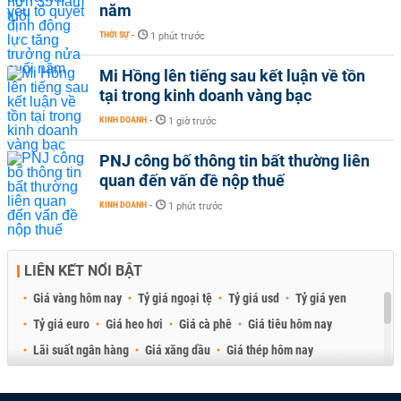
năm
THỜI SỰ
-
1 phút trước
Mi Hồng lên tiếng sau kết luận về tồn
tại trong kinh doanh vàng bạc
KINH DOANH
-
1 giờ trước
PNJ công bố thông tin bất thường liên
quan đến vấn đề nộp thuế
KINH DOANH
-
1 phút trước
LIÊN KẾT NỔI BẬT
Giá vàng hôm nay
Tỷ giá ngoại tệ
Tỷ giá usd
Tỷ giá yen
Tỷ giá euro
Giá heo hơi
Giá cà phê
Giá tiêu hôm nay
Lãi suất ngân hàng
Giá xăng dầu
Giá thép hôm nay
Giá sầu riêng
Giá thịt heo
Giá gạo
Giá cao su