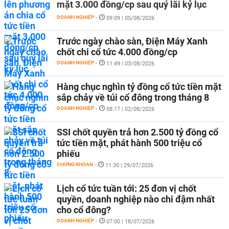
mặt 3.000 đồng/cp sau quý lãi kỷ lục
DOANH NGHIỆP
-
09:09 | 05/08/2026
Trước ngày chào sàn, Điện Máy Xanh
chốt chi cổ tức 4.000 đồng/cp
DOANH NGHIỆP
-
11:49 | 03/08/2026
Hàng chục nghìn tỷ đồng cổ tức tiền mặt
sắp chảy về túi cổ đông trong tháng 8
DOANH NGHIỆP
-
08:17 | 02/08/2026
SSI chốt quyền trả hơn 2.500 tỷ đồng cổ
tức tiền mặt, phát hành 500 triệu cổ
phiếu
CHỨNG KHOÁN
-
11:30 | 29/07/2026
Lịch cổ tức tuần tới: 25 đơn vị chốt
quyền, doanh nghiệp nào chi đậm nhất
cho cổ đông?
DOANH NGHIỆP
-
07:00 | 18/07/2026