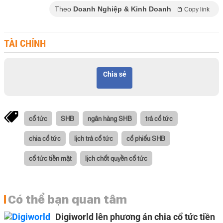
Theo
Doanh Nghiệp & Kinh Doanh
Copy link
TÀI CHÍNH
Chia sẻ
cổ tức
SHB
ngân hàng SHB
trả cổ tức
chia cổ tức
lịch trả cổ tức
cổ phiếu SHB
cổ tức tiền mặt
lịch chốt quyền cổ tức
Có thể bạn quan tâm
Digiworld lên phương án chia cổ tức tiền