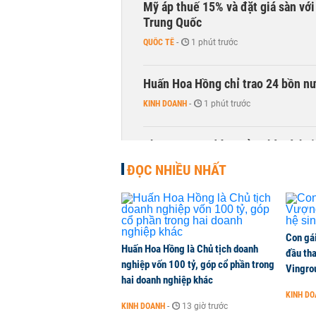
Mỹ áp thuế 15% và đặt giá sàn vớ
Trung Quốc
QUỐC TẾ
-
1 phút trước
Huấn Hoa Hồng chỉ trao 24 bồn nướ
KINH DOANH
-
1 phút trước
Phương Nam đóng cửa nhà sách t
KINH DOANH
-
1 phút trước
ĐỌC NHIỀU NHẤT
Con gá
Huấn Hoa Hồng là Chủ tịch doanh
đầu tha
nghiệp vốn 100 tỷ, góp cổ phần trong
Vingro
hai doanh nghiệp khác
KINH D
KINH DOANH
-
13 giờ trước