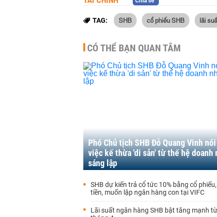
TÀI CHÍNH
Chia sẻ
SHB
cổ phiếu SHB
lãi su
TAG:
CÓ THỂ BẠN QUAN TÂM
Phó Chủ tịch SHB Đỗ Quang Vinh nói
việc kế thừa 'di sản' từ thế hệ doanh
sáng lập
SHB dự kiến trả cổ tức 10% bằng cổ phiếu
tiền, muốn lập ngân hàng con tại VIFC
Lãi suất ngân hàng SHB bật tăng mạnh t