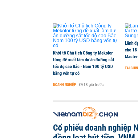
Lãnh đạ
cho 18
Khởi tố Chủ tịch Công ty Mekolor
Master
từng đề xuất làm dự án đường sắt
tốc độ cao Bắc - Nam 100 tỷ USD
TÀI CHÍ
bằng vốn tự có
DOANH NGHIỆP
-
18 giờ trước
Cổ phiếu doanh nghiệp 
đồng loạt hút tiền, VNM