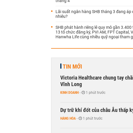
tháng 4
Lãi suất ngân hàng SHB tháng 3 đang áp
nhiêu?
SHB phát hành riêng lẻ quy mô gần 3.400 
13 tổ chức đăng ký, PVI AM, FPT Capital, V
Hanwha Life cùng nhiều quỹ ngoại tham g
TIN MỚI
Victoria Healthcare chung tay chă
Vĩnh Long
KINH DOANH
-
1 phút trước
Dự trữ khí đốt của châu Âu thấp k
HÀNG HÓA
-
1 phút trước