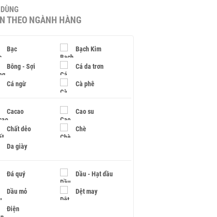
U DÙNG
IN THEO NGÀNH HÀNG
Bạc
Bạch Kim
Bông - Sợi
Cá da trơn
Cá ngừ
Cà phê
Cacao
Cao su
Chất dẻo
Chè
Da giày
Đá quý
Dầu - Hạt dầu
Dầu mỏ
Dệt may
Điện