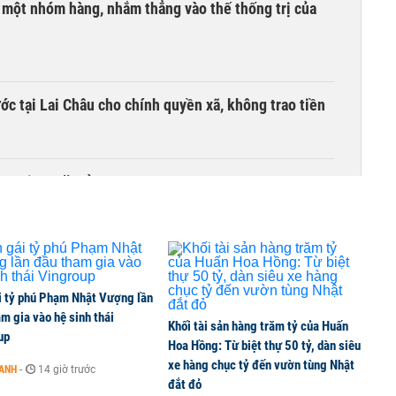
i một nhóm hàng, nhắm thẳng vào thế thống trị của
c tại Lai Châu cho chính quyền xã, không trao tiền
ồn tại 44 năm ở TP HCM
i tỷ phú Phạm Nhật Vượng lần
m gia vào hệ sinh thái
Khối tài sản hàng trăm tỷ của Huấn
up
Hoa Hồng: Từ biệt thự 50 tỷ, dàn siêu
xe hàng chục tỷ đến vườn tùng Nhật
OANH
-
14 giờ trước
đắt đỏ