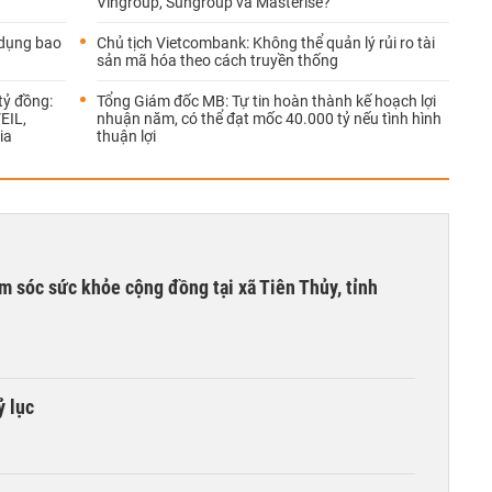
Vingroup, Sungroup và Masterise?
 dụng bao
Chủ tịch Vietcombank: Không thể quản lý rủi ro tài
sản mã hóa theo cách truyền thống
tỷ đồng:
Tổng Giám đốc MB: Tự tin hoàn thành kế hoạch lợi
EIL,
nhuận năm, có thể đạt mốc 40.000 tỷ nếu tình hình
ia
thuận lợi
m sóc sức khỏe cộng đồng tại xã Tiên Thủy, tỉnh
ỷ lục