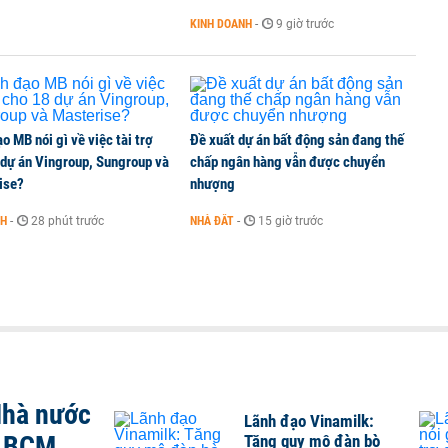
KINH DOANH
-
9 giờ trước
o MB nói gì về việc tài trợ
Đề xuất dự án bất động sản đang thế
 dự án Vingroup, Sungroup và
chấp ngân hàng vẫn được chuyển
ise?
nhượng
NH
-
28 phút trước
NHÀ ĐẤT
-
15 giờ trước
Nhà nước
Lãnh đạo Vinamilk:
, BCM,
Tăng quy mô đàn bò