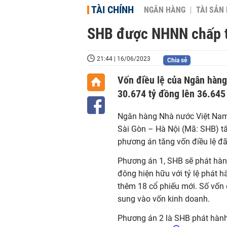
TÀI CHÍNH
NGÂN HÀNG
TÀI SẢN
SHB được NHNN chấp t
21:44 | 16/06/2023
Chia sẻ
Vốn điều lệ của Ngân hàng
30.674 tỷ đồng lên 36.645
Ngân hàng Nhà nước Việt Nam
Sài Gòn – Hà Nội (
Mã:
SHB) tă
phương án tăng vốn điều lệ đ
Phương án 1,
SHB
sẽ
phát hành
đông hiện hữu với tỷ lệ phát 
thêm 18 cổ phiếu mới.
Số vốn 
sung vào vốn kinh doanh.
Phương án 2 là SHB phát hàn