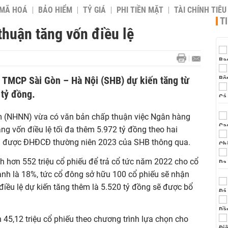
 MÃ HOÁ
BẢO HIỂM
TỶ GIÁ
PHI TIỀN MẶT
TÀI CHÍNH TIÊ
T
huận tăng vốn điều lệ
 TMCP Sài Gòn – Hà Nội (SHB) dự kiến tăng từ
 tỷ đồng.
 (NHNN) vừa có văn bản chấp thuận việc Ngân hàng
ng vốn điều lệ tối đa thêm 5.9
72
tỷ đồng theo
hai
ã được
ĐHĐCĐ thường niên 2023 của SHB thông qua.
 hơn 552 triệu cổ phiếu để trả cổ tức năm 2022 cho cổ
hành là 18%, tức cổ đông sở hữu 100 cổ phiếu sẽ nhận
điều lệ dự kiến tăng thêm là 5.520 tỷ đồng sẽ được bổ
h
45,12 triệu cổ phiếu theo chương trình lựa chọn cho