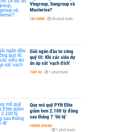
Vingroup, Sungroup và
Masterise?
TÀI CHÍNH
-
28 phút trước
Giải ngân đầu tư công
quý III: Khi các siêu dự
án áp sát 'vạch đích'
THỜI SỰ
-
1 phút trước
Quy mô quỹ PYN Elite
giảm hơn 2.100 tỷ đồng
sau tháng 7 ‘tồi tệ’
CHỨNG KHOÁN
-
1 phút trước