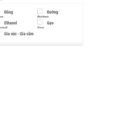
Đồng
Đường
Ethanol
Gạo
Gia súc - Gia cầm
Giấy
Gỗ
Hạt điều
Hồ tiêu - Hạt tiêu
Khí đốt
Kim loại khác
Mắc ca
Muối
Ngũ cốc
Nhựa - Hạt nhựa
Palladium
Phân bón