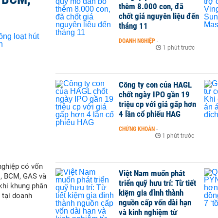
thêm 8.000 con, đã
chốt giá nguyên liệu đến
tháng 11
DOANH NGHIỆP
-
1 phút trước
Công ty con của HAGL
chốt ngày IPO gần 19
triệu cp với giá gấp hơn
4 lần cổ phiếu HAG
CHỨNG KHOÁN
-
1 phút trước
nghiệp có vốn
Việt Nam muốn phát
M, BCM, GAS và
triển quỹ hưu trí: Từ tiết
 khi khung phân
kiệm gia đình thành
 tại doanh
nguồn cấp vốn dài hạn
và kinh nghiệm từ