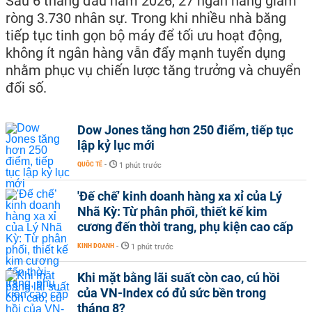
Sau 6 tháng đầu năm 2026, 27 ngân hàng giảm
ròng 3.730 nhân sự. Trong khi nhiều nhà băng
tiếp tục tinh gọn bộ máy để tối ưu hoạt động,
không ít ngân hàng vẫn đẩy mạnh tuyển dụng
nhằm phục vụ chiến lược tăng trưởng và chuyển
đổi số.
Dow Jones tăng hơn 250 điểm, tiếp tục
lập kỷ lục mới
QUỐC TẾ
-
1 phút trước
'Đế chế’ kinh doanh hàng xa xỉ của Lý
Nhã Kỳ: Từ phân phối, thiết kế kim
cương đến thời trang, phụ kiện cao cấp
KINH DOANH
-
1 phút trước
Khi mặt bằng lãi suất còn cao, cú hồi
của VN-Index có đủ sức bền trong
tháng 8?