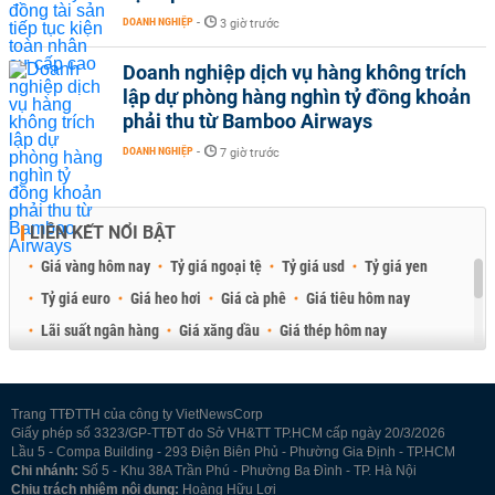
DOANH NGHIỆP
-
3 giờ trước
Doanh nghiệp dịch vụ hàng không trích
lập dự phòng hàng nghìn tỷ đồng khoản
phải thu từ Bamboo Airways
DOANH NGHIỆP
-
7 giờ trước
LIÊN KẾT NỔI BẬT
Giá vàng hôm nay
Tỷ giá ngoại tệ
Tỷ giá usd
Tỷ giá yen
Tỷ giá euro
Giá heo hơi
Giá cà phê
Giá tiêu hôm nay
Lãi suất ngân hàng
Giá xăng dầu
Giá thép hôm nay
Giá sầu riêng
Giá thịt heo
Giá gạo
Giá cao su
Best Retail Brokers
Diễn đàn đầu tư Việt Nam 2026
Trang TTĐTTH của công ty VietNewsCorp
Giấy phép số 3323/GP-TTĐT do Sở VH&TT TP.HCM cấp ngày 20/3/2026
Lầu 5 - Compa Building - 293 Điện Biên Phủ - Phường Gia Định - TP.HCM
Chi nhánh:
Số 5 - Khu 38A Trần Phú - Phường Ba Đình - TP. Hà Nội
Chịu trách nhiệm nội dung:
Hoàng Hữu Lợi