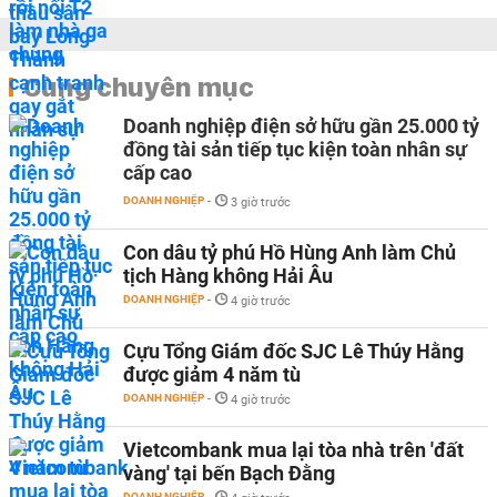
Cùng chuyên mục
Doanh nghiệp điện sở hữu gần 25.000 tỷ
đồng tài sản tiếp tục kiện toàn nhân sự
cấp cao
DOANH NGHIỆP
-
3 giờ trước
Con dâu tỷ phú Hồ Hùng Anh làm Chủ
tịch Hàng không Hải Âu
DOANH NGHIỆP
-
4 giờ trước
Cựu Tổng Giám đốc SJC Lê Thúy Hằng
được giảm 4 năm tù
DOANH NGHIỆP
-
4 giờ trước
Vietcombank mua lại tòa nhà trên 'đất
vàng' tại bến Bạch Đằng
DOANH NGHIỆP