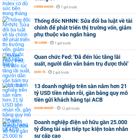
CHỨNG KHOÁN
-
7 giờ trước
Thống đốc NHNN: Sửa đổi ba luật về tài
chính để phát triển thị trường vốn, giảm
phụ thuộc vào ngân hàng
TÀI CHÍNH
-
7 giờ trước
Quan chức Fed: 'Đã đến lúc tăng lãi
suất, người dân vẫn bám trụ được thôi'
QUỐC TẾ
-
2 giờ trước
13 doanh nghiệp trên sàn nắm hơn 21
tỷ USD tiền nhàn rỗi, gần bằng quy mô
tiền gửi khách hàng tại ACB
DOANH NGHIỆP
-
12 giờ trước
Doanh nghiệp điện sở hữu gần 25.000
tỷ đồng tài sản tiếp tục kiện toàn nhân
sự cấp cao