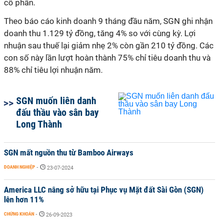
cổ phần.
Theo báo cáo kinh doanh 9 tháng đầu năm, SGN ghi nhận
doanh thu 1.129 tỷ đồng, tăng 4% so với cùng kỳ. Lợi
nhuận sau thuế lại giảm nhẹ 2% còn gần 210 tỷ đồng. Các
con số này lần lượt hoàn thành 75% chỉ tiêu doanh thu và
88% chỉ tiêu lợi nhuận năm.
SGN muốn liên danh
đấu thầu vào sân bay
Long Thành
SGN mất nguồn thu từ Bamboo Airways
DOANH NGHIỆP
-
23-07-2024
America LLC nâng sở hữu tại Phục vụ Mặt đất Sài Gòn (SGN)
lên hơn 11%
CHỨNG KHOÁN
-
26-09-2023